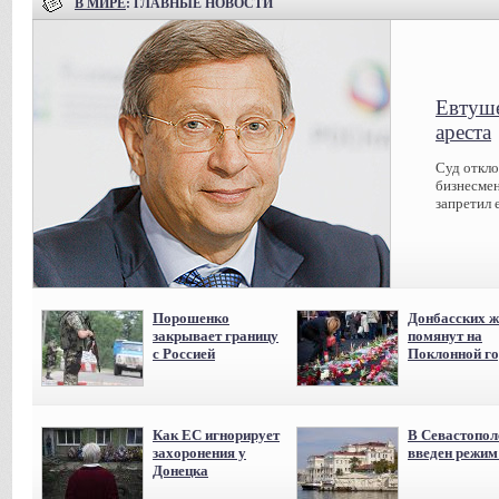
В МИРЕ
: ГЛАВНЫЕ НОВОСТИ
Евтуше
ареста
Суд откл
бизнесмен
запретил 
Порошенко
Донбасских ж
закрывает границу
помянут на
с Россией
Поклонной го
Как ЕС игнорирует
В Севастопол
захоронения у
введен режи
Донецка