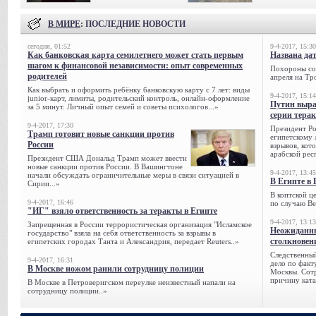
В МИРЕ
: ПОСЛЕДНИЕ НОВОСТИ
сегодня, 01:52
9-4-2017, 15:30
Как банковская карта семилетнего может стать первым
Названа да
шагом к финансовой независимости: опыт современных
Похороны сов
родителей
апреля на Тр
Как выбрать и оформить ребёнку банковскую карту с 7 лет: виды
9-4-2017, 15:14
junior-карт, лимиты, родительский контроль, онлайн-оформление
Путин выра
за 5 минут. Личный опыт семей и советы психологов...»
серии тера
9-4-2017, 17:30
Президент Р
Трамп готовит новые санкции против
египетскому 
России
взрывов, кот
арабской рес
Президент США Дональд Трамп может ввести
новые санкции против России. В Вашингтоне
9-4-2017, 13:45
начали обсуждать ограничительные меры в связи ситуацией в
В Египте в 
Сирии...»
В коптской ц
9-4-2017, 16:46
по случаю Ве
"ИГ" взяло ответственность за теракты в Египте
9-4-2017, 13:13
Запрещенная в России террористическая организация "Исламское
Неожиданны
государство" взяла на себя ответственность за взрывы в
столкновен
египетских городах Танта и Александрия, передает Reuters..»
Следственный
9-4-2017, 16:31
дело по факт
В Москве ножом ранили сотрудницу полиции
Москвы. Сотр
причину ката
В Москве в Петроверигском переулке неизвестный напали на
сотрудницу полиции..»