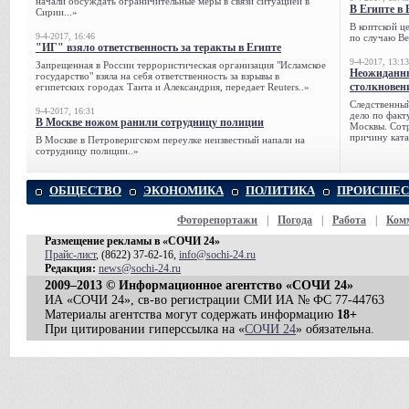
начали обсуждать ограничительные меры в связи ситуацией в
В Египте в 
Сирии...»
В коптской ц
9-4-2017, 16:46
по случаю Ве
"ИГ" взяло ответственность за теракты в Египте
9-4-2017, 13:13
Запрещенная в России террористическая организация "Исламское
Неожиданны
государство" взяла на себя ответственность за взрывы в
столкновен
египетских городах Танта и Александрия, передает Reuters..»
Следственный
9-4-2017, 16:31
дело по факт
В Москве ножом ранили сотрудницу полиции
Москвы. Сотр
причину ката
В Москве в Петроверигском переулке неизвестный напали на
сотрудницу полиции..»
ОБЩЕСТВО
ЭКОНОМИКА
ПОЛИТИКА
ПРОИСШЕС
Фоторепортажи
|
Погода
|
Работа
|
Ком
Размещение рекламы в «СОЧИ 24»
Прайс-лист
, (8622) 37-62-16,
info@sochi-24.ru
Редакция:
news@sochi-24.ru
2009–2013 © Информационное агентство «СОЧИ 24»
ИА «СОЧИ 24», св-во регистрации СМИ ИА № ФС 77-44763
Материалы агентства могут содержать информацию
18+
При цитировании гиперссылка на «
СОЧИ 24
» обязательна.