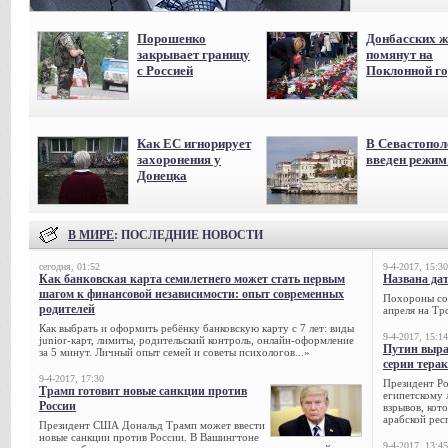
Порошенко
Донбасских ж
закрывает границу
помянут на
с Россией
Поклонной го
Как ЕС игнорирует
В Севастопол
захоронения у
введен режи
Донецка
В МИРЕ
: ПОСЛЕДНИЕ НОВОСТИ
сегодня, 01:52
9-4-2017, 15:30
Как банковская карта семилетнего может стать первым
Названа да
шагом к финансовой независимости: опыт современных
Похороны сов
родителей
апреля на Тр
Как выбрать и оформить ребёнку банковскую карту с 7 лет: виды
9-4-2017, 15:14
junior-карт, лимиты, родительский контроль, онлайн-оформление
Путин выра
за 5 минут. Личный опыт семей и советы психологов...»
серии тера
9-4-2017, 17:30
Президент Р
Трамп готовит новые санкции против
египетскому 
России
взрывов, кот
арабской рес
Президент США Дональд Трамп может ввести
новые санкции против России. В Вашингтоне
9-4-2017, 13:45