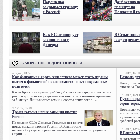
Порошенко
Донбасских ж
закрывает границу
помянут на
с Россией
Поклонной го
Как ЕС игнорирует
В Севастопол
захоронения у
введен режи
Донецка
В МИРЕ
: ПОСЛЕДНИЕ НОВОСТИ
сегодня, 01:52
9-4-2017, 15:30
Как банковская карта семилетнего может стать первым
Названа да
шагом к финансовой независимости: опыт современных
Похороны сов
родителей
апреля на Тр
Как выбрать и оформить ребёнку банковскую карту с 7 лет: виды
9-4-2017, 15:14
junior-карт, лимиты, родительский контроль, онлайн-оформление
Путин выра
за 5 минут. Личный опыт семей и советы психологов...»
серии тера
9-4-2017, 17:30
Президент Р
Трамп готовит новые санкции против
египетскому 
России
взрывов, кот
арабской рес
Президент США Дональд Трамп может ввести
новые санкции против России. В Вашингтоне
9-4-2017, 13:45
начали обсуждать ограничительные меры в связи ситуацией в
В Египте в 
Сирии...»
В коптской ц