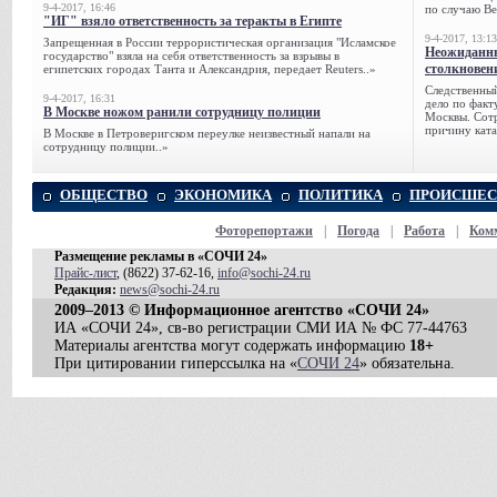
9-4-2017, 16:46
по случаю Ве
"ИГ" взяло ответственность за теракты в Египте
9-4-2017, 13:13
Запрещенная в России террористическая организация "Исламское
Неожиданны
государство" взяла на себя ответственность за взрывы в
столкновен
египетских городах Танта и Александрия, передает Reuters..»
Следственный
9-4-2017, 16:31
дело по факт
В Москве ножом ранили сотрудницу полиции
Москвы. Сотр
причину ката
В Москве в Петроверигском переулке неизвестный напали на
сотрудницу полиции..»
ОБЩЕСТВО
ЭКОНОМИКА
ПОЛИТИКА
ПРОИСШЕС
Фоторепортажи
|
Погода
|
Работа
|
Ком
Размещение рекламы в «СОЧИ 24»
Прайс-лист
, (8622) 37-62-16,
info@sochi-24.ru
Редакция:
news@sochi-24.ru
2009–2013 © Информационное агентство «СОЧИ 24»
ИА «СОЧИ 24», св-во регистрации СМИ ИА № ФС 77-44763
Материалы агентства могут содержать информацию
18+
При цитировании гиперссылка на «
СОЧИ 24
» обязательна.