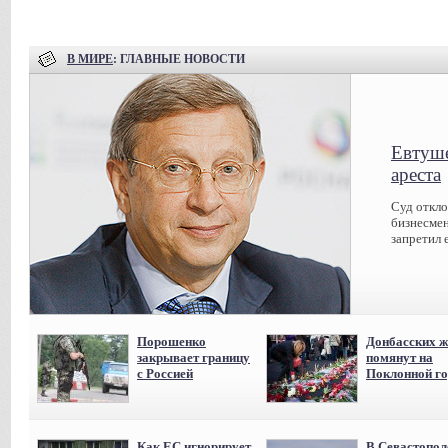
В МИРЕ
: ГЛАВНЫЕ НОВОСТИ
Евтуше
ареста
Суд откл
бизнесмен
запретил 
Порошенко
Донбасских ж
закрывает границу
помянут на
с Россией
Поклонной го
Как ЕС игнорирует
В Севастопол