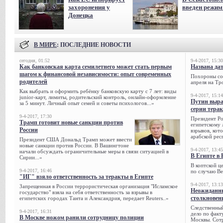
захоронения у
введен режи
Донецка
В МИРЕ
: ПОСЛЕДНИЕ НОВОСТИ
сегодня, 01:52
9-4-2017, 15:30
Как банковская карта семилетнего может стать первым
Названа да
шагом к финансовой независимости: опыт современных
Похороны сов
родителей
апреля на Тр
Как выбрать и оформить ребёнку банковскую карту с 7 лет: виды
9-4-2017, 15:14
junior-карт, лимиты, родительский контроль, онлайн-оформление
Путин выра
за 5 минут. Личный опыт семей и советы психологов...»
серии тера
9-4-2017, 17:30
Президент Р
Трамп готовит новые санкции против
египетскому 
России
взрывов, кот
арабской рес
Президент США Дональд Трамп может ввести
новые санкции против России. В Вашингтоне
9-4-2017, 13:45
начали обсуждать ограничительные меры в связи ситуацией в
В Египте в 
Сирии...»
В коптской ц
9-4-2017, 16:46
по случаю Ве
"ИГ" взяло ответственность за теракты в Египте
9-4-2017, 13:13
Запрещенная в России террористическая организация "Исламское
Неожиданны
государство" взяла на себя ответственность за взрывы в
столкновен
египетских городах Танта и Александрия, передает Reuters..»
Следственный
9-4-2017, 16:31
дело по факт
В Москве ножом ранили сотрудницу полиции
Москвы. Сотр