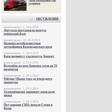
стать бесплатной для
сочинцев
ОБСУЖДЕНИЯ
комментариев - 1, 16-6-2014
Депутаты предложили вернуть
имперский флаг
комментариев - 10, 28-4-2014
Названы недобросовестные
застройщики Краснодарского края
комментариев - 1, 28-4-2014
Киев выдвинул ультиматум Донецку
комментариев - 2, 13-4-2014
Водозабор на реке Бешенка готов на 70
процентов
комментариев - 1, 29-3-2014
Рейтинг Обамы упал до рекордного
минимума
комментариев - 1, 29-3-2014
Толоконникова защищает зеков ради
пиара
комментариев - 1, 29-3-2014
Под санкции США попали Сечин и
Козак