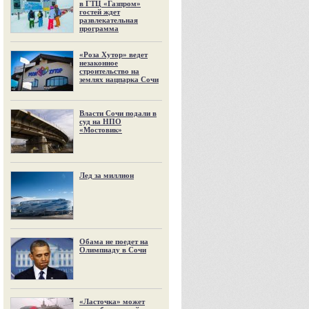
в ГТЦ «Газпром»
гостей ждет
развлекательная
программа
«Роза Хутор» ведет
незаконное
строительство на
землях нацпарка Сочи
Власти Сочи подали в
суд на НПО
«Мостовик»
Лед за миллион
Обама не поедет на
Олимпиаду в Сочи
«Ласточка» может