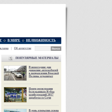
Т
В МИРЕ
НЕДВИЖИМОСТЬ
еклама
|
Об агентстве
ПОПУЛЯРНЫЕ МАТЕРИАЛЫ
В новогодние дни
движение автомобилей
в направлении Красной
Поляны ограничат
Центр регистрации
болельщиков Кубка
конфедераций 2017
заработал в Сочи
В день открытия сезона