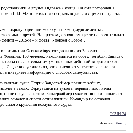
 родственники и друзья Андреаса Лубица. Он был похоронен в
газета Bild. Местные власти специально для этих целей на три часа
уже покрытую цветами могилу, а также траурные ленты с
го семьи и друзей. На простом деревянном кресте нанесены только
 смерти – 2015-й – и фраза "Упокоен с Богом".
 авиакомпании Germanwings, следовавший из Барселоны в
е Франции. 150 человек, находившиеся на борту, погибли. Запись с
тастрофа стала результатом умышленных действий второго пилота –
а. Следствие установило, что он лечился у психотерапевтов от
кал в интернете информацию о способах самоубийства.
ка капитан судна Патрик Зондерхаймер покинет кабину,
амолет в землю. Вернувшись из туалета, первый пилот начал
, но не преуспел в этом. Зондерхаймер схватил топор и попытался
внять самолет и спасти сотни жизней. Командир не оставлял
 до самого крушения воздушного судна.
СОЧИ 24
Источник:
Дни.ру