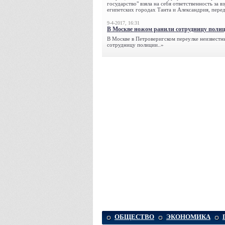
государство" взяла на себя ответственность за в
египетских городах Танта и Александрия, переда
9-4-2017, 16:31
В Москве ножом ранили сотрудницу поли
В Москве в Петроверигском переулке неизвестн
сотрудницу полиции..»
ОБЩЕСТВО
ЭКОНОМИКА