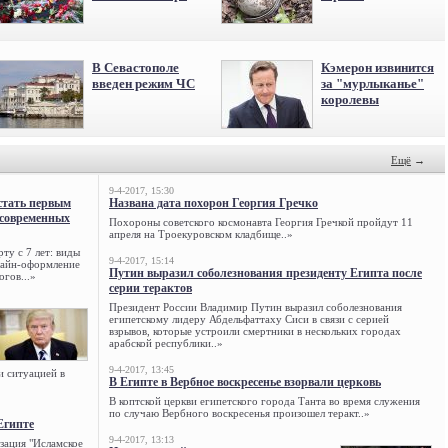
В Севастополе
Кэмерон извинится
введен режим ЧС
за "мурлыканье"
королевы
Ещё
→
9-4-2017, 15:30
стать первым
Названа дата похорон Георгия Гречко
 современных
Похороны советского космонавта Георгия Гречкой пройдут 11
апреля на Троекуровском кладбище..»
ту с 7 лет: виды
9-4-2017, 15:14
нлайн-оформление
Путин выразил соболезнования президенту Египта после
огов...»
серии терактов
Президент России Владимир Путин выразил соболезнования
египетскому лидеру Абдельфаттаху Сиси в связи с серией
взрывов, которые устроили смертники в нескольких городах
арабской республики..»
9-4-2017, 13:45
и ситуацией в
В Египте в Вербное воскресенье взорвали церковь
В коптской церкви египетского города Танта во время служения
по случаю Вербного воскресенья произошел теракт..»
Египте
9-4-2017, 13:13
зация "Исламское