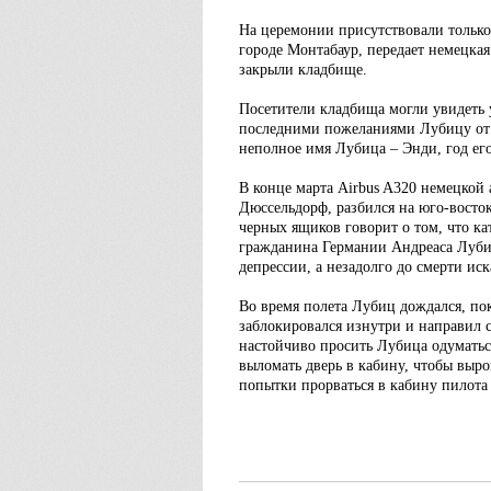
На церемонии присутствовали только
городе Монтабаур, передает немецкая 
закрыли кладбище.
Посетители кладбища могли увидеть 
последними пожеланиями Лубицу от е
неполное имя Лубица – Энди, год его
В конце марта Airbus A320 немецкой
Дюссельдорф, разбился на юго-восток
черных ящиков говорит о том, что ка
гражданина Германии Андреаса Лубиц
депрессии, а незадолго до смерти ис
Во время полета Лубиц дождался, по
заблокировался изнутри и направил с
настойчиво просить Лубица одуматься
выломать дверь в кабину, чтобы выро
попытки прорваться в кабину пилота