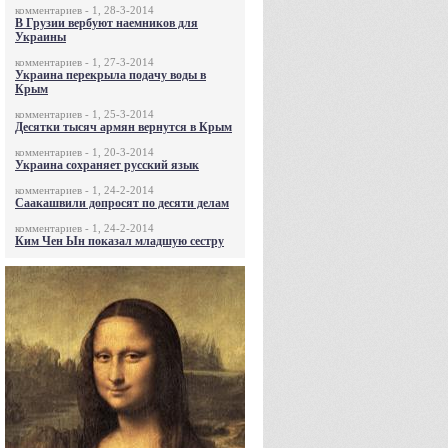
комментариев - 1, 28-3-2014
В Грузии вербуют наемников для
Украины
комментариев - 1, 27-3-2014
Украина перекрыла подачу воды в
Крым
комментариев - 1, 25-3-2014
Десятки тысяч армян вернутся в Крым
комментариев - 1, 20-3-2014
Украина сохраняет русский язык
комментариев - 1, 24-2-2014
Саакашвили допросят по десяти делам
комментариев - 1, 24-2-2014
Ким Чен Ын показал младшую сестру