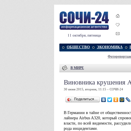
11 октября, пятница
ОБЩЕСТВО
ЭКОНОМИКА
Фоторепорта
В МИРЕ
Виновника крушения A
30 июня 2015, вторник, 11:15 – СОЧИ-24
Поделиться…
В Германии в тайне от общественнос
лайнера Airbus A320, который спров
власти, по всей видимости, рассуди
рода инцидентами.