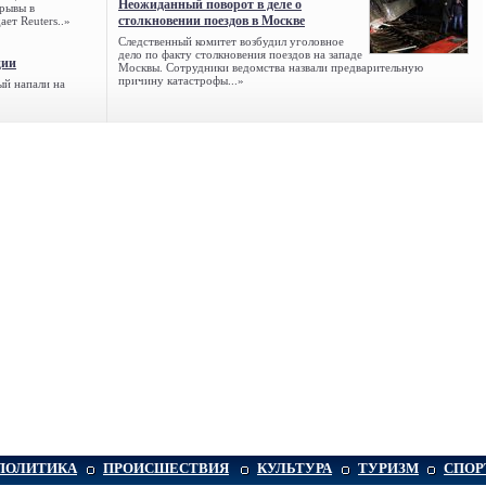
Неожиданный поворот в деле о
зрывы в
столкновении поездов в Москве
ет Reuters..»
Следственный комитет возбудил уголовное
дело по факту столкновения поездов на западе
ции
Москвы. Сотрудники ведомства назвали предварительную
причину катастрофы...»
ый напали на
ПОЛИТИКА
ПРОИСШЕСТВИЯ
КУЛЬТУРА
ТУРИЗМ
СПОР