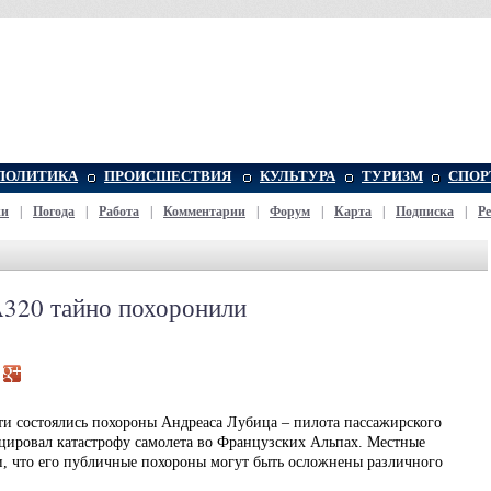
ПОЛИТИКА
ПРОИСШЕСТВИЯ
КУЛЬТУРА
ТУРИЗМ
СПОР
жи
|
Погода
|
Работа
|
Комментарии
|
Форум
|
Карта
|
Подписка
|
Р
320 тайно похоронили
ти состоялись похороны Андреаса Лубица – пилота пассажирского
оцировал катастрофу самолета во Французских Альпах. Местные
ли, что его публичные похороны могут быть осложнены различного