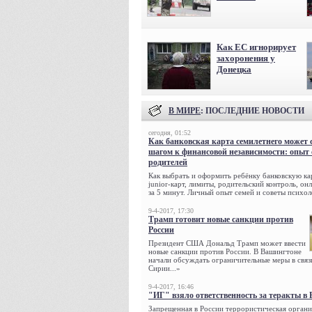
Как ЕС игнорирует
захоронения у
Донецка
В МИРЕ
: ПОСЛЕДНИЕ НОВОСТИ
сегодня, 01:52
Как банковская карта семилетнего может 
шагом к финансовой независимости: опыт
родителей
Как выбрать и оформить ребёнку банковскую кар
junior-карт, лимиты, родительский контроль, о
за 5 минут. Личный опыт семей и советы психол
9-4-2017, 17:30
Трамп готовит новые санкции против
России
Президент США Дональд Трамп может ввести
новые санкции против России. В Вашингтоне
начали обсуждать ограничительные меры в связ
Сирии...»
9-4-2017, 16:46
"ИГ" взяло ответственность за теракты в 
Запрещенная в России террористическая органи