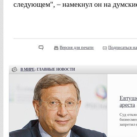
следующем", – намекнул он на думски
Версия для печати
Подписаться н
В МИРЕ
: ГЛАВНЫЕ НОВОСТИ
Евтуше
ареста
Суд откл
бизнесмен
запретил 