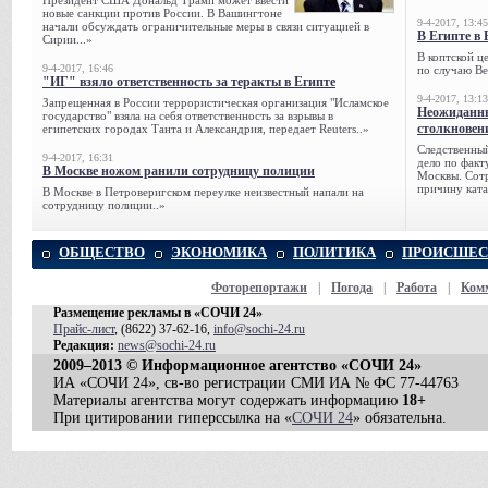
Президент США Дональд Трамп может ввести
новые санкции против России. В Вашингтоне
9-4-2017, 13:45
начали обсуждать ограничительные меры в связи ситуацией в
В Египте в 
Сирии...»
В коптской ц
9-4-2017, 16:46
по случаю Ве
"ИГ" взяло ответственность за теракты в Египте
9-4-2017, 13:13
Запрещенная в России террористическая организация "Исламское
Неожиданны
государство" взяла на себя ответственность за взрывы в
столкновен
египетских городах Танта и Александрия, передает Reuters..»
Следственный
9-4-2017, 16:31
дело по факт
В Москве ножом ранили сотрудницу полиции
Москвы. Сотр
причину ката
В Москве в Петроверигском переулке неизвестный напали на
сотрудницу полиции..»
ОБЩЕСТВО
ЭКОНОМИКА
ПОЛИТИКА
ПРОИСШЕС
Фоторепортажи
|
Погода
|
Работа
|
Ком
Размещение рекламы в «СОЧИ 24»
Прайс-лист
, (8622) 37-62-16,
info@sochi-24.ru
Редакция:
news@sochi-24.ru
2009–2013 © Информационное агентство «СОЧИ 24»
ИА «СОЧИ 24», св-во регистрации СМИ ИА № ФС 77-44763
Материалы агентства могут содержать информацию
18+
При цитировании гиперссылка на «
СОЧИ 24
» обязательна.