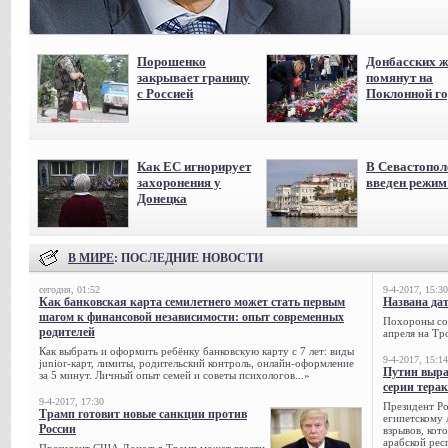
Порошенко
Донбасских ж
закрывает границу
помянут на
с Россией
Поклонной го
Как ЕС игнорирует
В Севастопол
захоронения у
введен режи
Донецка
В МИРЕ
: ПОСЛЕДНИЕ НОВОСТИ
сегодня, 01:52
9-4-2017, 15:30
Как банковская карта семилетнего может стать первым
Названа да
шагом к финансовой независимости: опыт современных
Похороны сов
родителей
апреля на Тр
Как выбрать и оформить ребёнку банковскую карту с 7 лет: виды
9-4-2017, 15:14
junior-карт, лимиты, родительский контроль, онлайн-оформление
Путин выра
за 5 минут. Личный опыт семей и советы психологов...»
серии тера
9-4-2017, 17:30
Президент Р
Трамп готовит новые санкции против
египетскому 
России
взрывов, кот
арабской рес