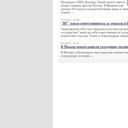
Президент США Дональд Трамп может ввести
новые санкции против России. В Вашингтоне
начали обсуждать ограничительные меры в связ
Сирии...»
9-4-2017, 16:46
"ИГ" взяло ответственность за теракты в 
Запрещенная в России террористическая органи
государство" взяла на себя ответственность за в
египетских городах Танта и Александрия, переда
9-4-2017, 16:31
В Москве ножом ранили сотрудницу поли
В Москве в Петроверигском переулке неизвестн
сотрудницу полиции..»