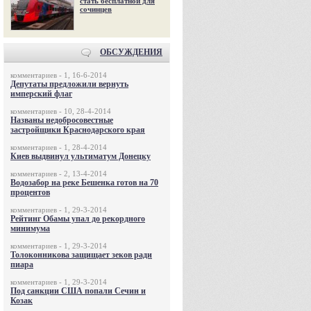
стать бесплатной для
сочинцев
ОБСУЖДЕНИЯ
комментариев - 1, 16-6-2014
Депутаты предложили вернуть
имперский флаг
комментариев - 10, 28-4-2014
Названы недобросовестные
застройщики Краснодарского края
комментариев - 1, 28-4-2014
Киев выдвинул ультиматум Донецку
комментариев - 2, 13-4-2014
Водозабор на реке Бешенка готов на 70
процентов
комментариев - 1, 29-3-2014
Рейтинг Обамы упал до рекордного
минимума
комментариев - 1, 29-3-2014
Толоконникова защищает зеков ради
пиара
комментариев - 1, 29-3-2014
Под санкции США попали Сечин и
Козак