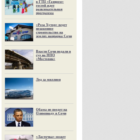
в ГТЦ «Газпром»
гостей ждет
развлекательная
программа
«Роза Хутор» ведет
незаконное
строительство на
землях нацпарка Сочи
Власти Сочи подали в
суд на НПО
«Мостовик»
Лед за миллион
Обама не поедет на
Олимпиаду в Сочи
«Ласточка» может