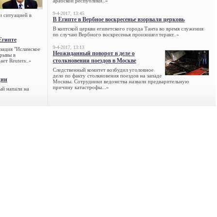
арабской республики..»
9-4-2017, 13:45
и ситуацией в
В Египте в Вербное воскресенье взорвали церковь
В коптской церкви египетского города Танта во время служения
по случаю Вербного воскресенья произошел теракт..»
Египте
9-4-2017, 13:13
зация "Исламское
Неожиданный поворот в деле о
зрывы в
столкновении поездов в Москве
ет Reuters..»
Следственный комитет возбудил уголовное
дело по факту столкновения поездов на западе
ции
Москвы. Сотрудники ведомства назвали предварительную
причину катастрофы...»
ый напали на