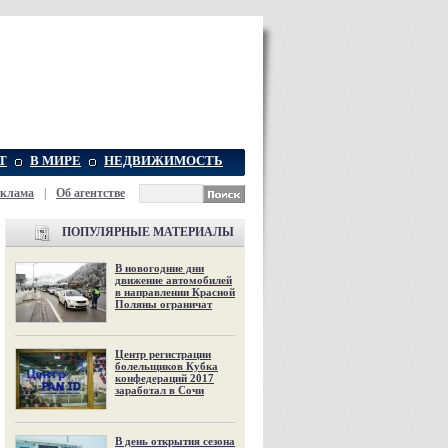
Т
В МИРЕ
НЕДВИЖИМОСТЬ
еклама
|
Об агентстве
ПОПУЛЯРНЫЕ МАТЕРИАЛЫ
В новогодние дни
движение автомобилей
в направлении Красной
Поляны ограничат
Центр регистрации
болельщиков Кубка
конфедераций 2017
заработал в Сочи
В день открытия сезона