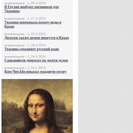
комментариев - 1, 28-3-2014
В Грузии вербуют наемников для
Украины
комментариев - 1, 27-3-2014
Украина перекрыла подачу воды в
Крым
комментариев - 1, 25-3-2014
Десятки тысяч армян вернутся в Крым
комментариев - 1, 20-3-2014
Украина сохраняет русский язык
комментариев - 1, 24-2-2014
Саакашвили допросят по десяти делам
комментариев - 1, 24-2-2014
Ким Чен Ын показал младшую сестру