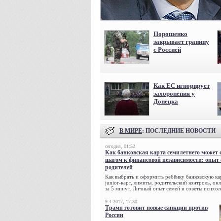
Порошенко
закрывает границу
с Россией
Как ЕС игнорирует
захоронения у
Донецка
В МИРЕ
: ПОСЛЕДНИЕ НОВОСТИ
сегодня, 01:52
Как банковская карта семилетнего может 
шагом к финансовой независимости: опыт
родителей
Как выбрать и оформить ребёнку банковскую кар
junior-карт, лимиты, родительский контроль, о
за 5 минут. Личный опыт семей и советы психол
9-4-2017, 17:30
Трамп готовит новые санкции против
России