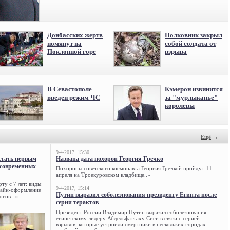
Донбасских жертв
Полковник закрыл
помянут на
собой солдата от
Поклонной горе
взрыва
В Севастополе
Кэмерон извинится
введен режим ЧС
за "мурлыканье"
королевы
Ещё
→
9-4-2017, 15:30
стать первым
Названа дата похорон Георгия Гречко
 современных
Похороны советского космонавта Георгия Гречкой пройдут 11
апреля на Троекуровском кладбище..»
ту с 7 лет: виды
9-4-2017, 15:14
нлайн-оформление
Путин выразил соболезнования президенту Египта после
огов...»
серии терактов
Президент России Владимир Путин выразил соболезнования
египетскому лидеру Абдельфаттаху Сиси в связи с серией
взрывов, которые устроили смертники в нескольких городах