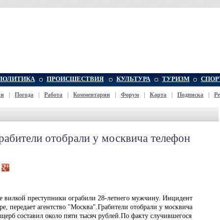
ПОЛИТИКА
ПРОИСШЕСТВИЯ
КУЛЬТУРА
ТУРИЗМ
СПОР
жи
|
Погода
|
Работа
|
Комментарии
|
Форум
|
Карта
|
Подписка
|
Р
рабители отобрали у москвича телефон
е вилкой преступники ограбили 28-летнего мужчину. Инцидент
е, передает агентство "Москва".Грабители отобрали у москвича
ерб составил около пяти тысяч рублей.По факту случившегося