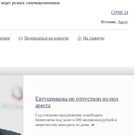
 ведет розыск злоумышленников.
СОЧИ 24
Источник:
Дни.ру
ечати
Подписаться на новости
На главную
Евтушенкова не отпустили из-под
ареста
Суд отклонил предложение освободить
бизнесмена под залог в 300 миллионов рублей и
запретил ему выходить из дома...