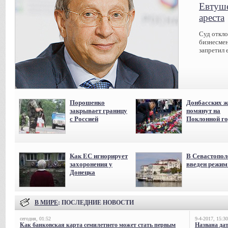
Евтуше
ареста
Суд откл
бизнесмен
запретил 
Порошенко
Донбасских ж
закрывает границу
помянут на
с Россией
Поклонной го
Как ЕС игнорирует
В Севастопол
захоронения у
введен режи
Донецка
В МИРЕ
: ПОСЛЕДНИЕ НОВОСТИ
сегодня, 01:52
9-4-2017, 15:30
Как банковская карта семилетнего может стать первым
Названа да