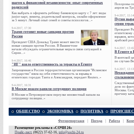
шагом к финансовой независимости: опыт современных
Похороны сов
родителей
апреля на Тр
Как выбрать и оформить ребёнку банковскую карту с 7 лет: виды
9-4-2017, 15:14
junior-карт, лимиты, родительский контроль, онлайн-оформление
Путин выра
за 5 минут. Личный опыт семей и советы психологов...»
серии тера
9-4-2017, 17:30
Президент Р
Трамп готовит новые санкции против
египетскому 
России
взрывов, кот
арабской рес
Президент США Дональд Трамп может ввести
новые санкции против России. В Вашингтоне
9-4-2017, 13:45
начали обсуждать ограничительные меры в связи ситуацией в
В Египте в 
Сирии...»
В коптской ц
9-4-2017, 16:46
по случаю Ве
"ИГ" взяло ответственность за теракты в Египте
9-4-2017, 13:13
Запрещенная в России террористическая организация "Исламское
Неожиданны
государство" взяла на себя ответственность за взрывы в
столкновен
египетских городах Танта и Александрия, передает Reuters..»
Следственный
9-4-2017, 16:31
дело по факт
В Москве ножом ранили сотрудницу полиции
Москвы. Сотр
причину ката
В Москве в Петроверигском переулке неизвестный напали на
сотрудницу полиции..»
ОБЩЕСТВО
ЭКОНОМИКА
ПОЛИТИКА
ПРОИСШЕС
Фоторепортажи
|
Погода
|
Работа
|
Ком
Размещение рекламы в «СОЧИ 24»
Прайс-лист
, (8622) 37-62-16,
info@sochi-24.ru