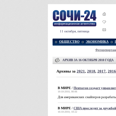
11 октября, пятница
ОБЩЕСТВО
ЭКОНОМИКА
Фоторепорта
АРХИВ ЗА 16 ОКТЯБРЯ 2010 ГОДА
Архивы за
2021
,
2018
,
2017
,
2016
В МИРЕ
/
Пентагон создает управля
16-10-2010, 00:06
Для американских снайперов разрабат
В МИРЕ
/
США проследят за дружбой
16-10-2010, 10:22