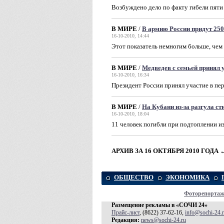
Возбуждено дело по факту гибели пяти
В МИРЕ
/
В армию России придут 25
16-10-2010, 14:44
Этот показатель немногим больше, чем
В МИРЕ
/
Медведев с семьей принял у
16-10-2010, 16:34
Президент России принял участие в пер
В МИРЕ
/
На Кубани из-за разгула ст
16-10-2010, 18:04
11 человек погибли при подтоплении и
АРХИВ ЗА 16 ОКТЯБРЯ 2010 ГОДА
ОБЩЕСТВО
ЭКОНОМИКА
Фоторепорта
Размещение рекламы в «СОЧИ 24»
Прайс-лист
, (8622) 37-62-16,
info@sochi-24.
Редакция:
news@sochi-24.ru