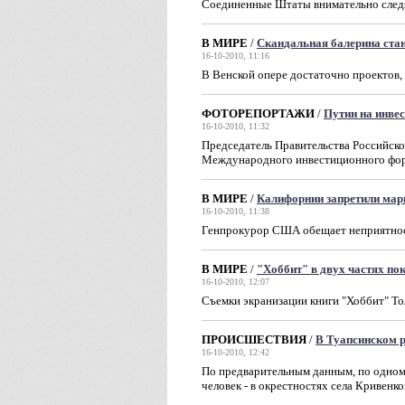
Соединенные Штаты внимательно след
В МИРЕ
/
Скандальная балерина ста
16-10-2010, 11:16
В Венской опере достаточно проектов,
ФОТОРЕПОРТАЖИ
/
Путин на инве
16-10-2010, 11:32
Председатель Правительства Российск
Международного инвестиционного фор
В МИРЕ
/
Калифорнии запретили мар
16-10-2010, 11:38
Генпрокурор США обещает неприятнос
В МИРЕ
/
"Хоббит" в двух частях по
16-10-2010, 12:07
Съемки экранизации книги "Хоббит" То
ПРОИСШЕСТВИЯ
/
В Туапсинском р
16-10-2010, 12:42
По предварительным данным, по одном
человек - в окрестностях села Кривенко