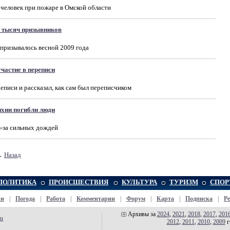
 человек при пожаре в Омской области
0 тысяч призывников
 призывалось весной 2009 года
частие в переписи
еписи и рассказал, как сам был переписчиком
ихии погибли люди
з-за сильных дождей
←
Назад
ПОЛИТИКА
ПРОИСШЕСТВИЯ
КУЛЬТУРА
ТУРИЗМ
СПОР
жи
|
Погода
|
Работа
|
Комментарии
|
Форум
|
Карта
|
Подписка
|
Р
Архивы за
2024
,
2021
,
2018
,
2017
,
201
ru
2012
,
2011
,
2010
,
2009
г