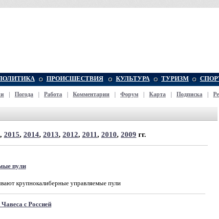
ПОЛИТИКА
ПРОИСШЕСТВИЯ
КУЛЬТУРА
ТУРИЗМ
СПОР
жи
|
Погода
|
Работа
|
Комментарии
|
Форум
|
Карта
|
Подписка
|
Р
,
2015
,
2014
,
2013
,
2012
,
2011
,
2010
,
2009
гг.
емые пули
ывают крупнокалиберные управляемые пули
 Чавеса с Россией