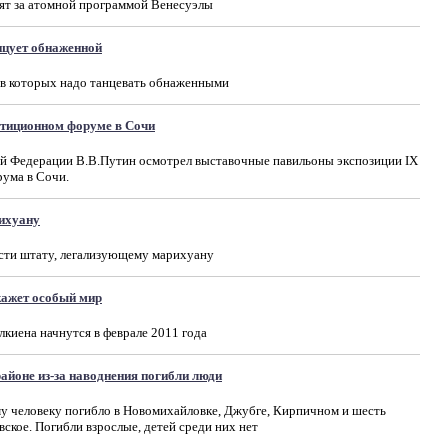
ят за атомной программой Венесуэлы
нцует обнаженной
 в которых надо танцевать обнаженными
стиционном форуме в Сочи
ой Федерации В.В.Путин осмотрел выставочные павильоны экспозиции IX
ума в Сочи.
ихуану
ти штату, легализующему марихуану
кажет особый мир
лкиена начнутся в феврале 2011 года
айоне из-за наводнения погибли люди
у человеку погибло в Новомихайловке, Джубге, Кирпичном и шесть
вское. Погибли взрослые, детей среди них нет