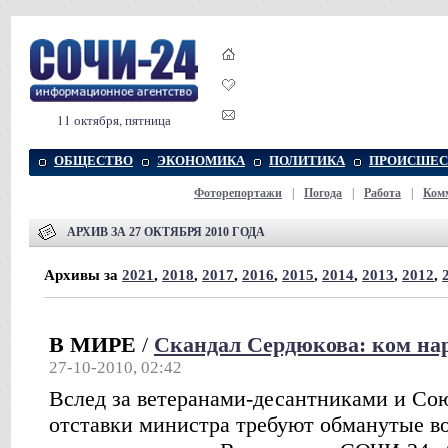
11 октября, пятница
ОБЩЕСТВО
ЭКОНОМИКА
ПОЛИТИКА
ПРОИСШЕС
Фоторепортажи
|
Погода
|
Работа
|
Ком
АРХИВ ЗА 27 ОКТЯБРЯ 2010 ГОДА
Архивы за
2021
,
2018
,
2017
,
2016
,
2015
,
2014
,
2013
,
2012
,
В МИРЕ
/
Скандал Сердюкова: ком на
27-10-2010, 02:42
Вслед за ветеранами-десантниками и Со
отставки министра требуют обманутые в