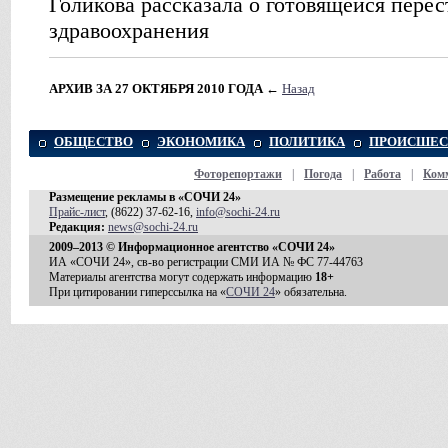
Голикова рассказала о готовящейся пере
здравоохранения
АРХИВ ЗА 27 ОКТЯБРЯ 2010 ГОДА
←
Назад
ОБЩЕСТВО
ЭКОНОМИКА
ПОЛИТИКА
ПРОИСШЕС
Фоторепортажи
|
Погода
|
Работа
|
Ком
Размещение рекламы в «СОЧИ 24»
Прайс-лист
, (8622) 37-62-16,
info@sochi-24.ru
Редакция:
news@sochi-24.ru
2009–2013 © Информационное агентство «СОЧИ 24»
ИА «СОЧИ 24», св-во регистрации СМИ ИА № ФС 77-44763
Материалы агентства могут содержать информацию
18+
При цитировании гиперссылка на «
СОЧИ 24
» обязательна.