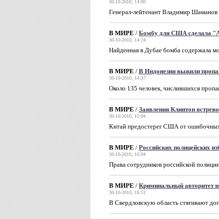
30-10-2010, 14:00
Генерал-лейтенант Владимир Шаманов 
В МИРЕ
/
Бомбу для США сделала "
30-10-2010, 14:24
Найденная в Дубае бомба содержала м
В МИРЕ
/
В Индонезии выжили пропа
30-10-2010, 14:37
Около 135 человек, числившихся пропа
В МИРЕ
/
Заявления Клинтон встрев
30-10-2010, 15:04
Китай предостерег США от ошибочных
В МИРЕ
/
Российских полицейских из
30-10-2010, 16:04
Права сотрудников российской полици
В МИРЕ
/
Криминальный авторитет и
30-10-2010, 16:51
В Свердловскую область стягивают д