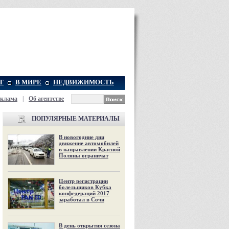
Т
В МИРЕ
НЕДВИЖИМОСТЬ
еклама
|
Об агентстве
ПОПУЛЯРНЫЕ МАТЕРИАЛЫ
В новогодние дни
движение автомобилей
в направлении Красной
Поляны ограничат
Центр регистрации
болельщиков Кубка
конфедераций 2017
заработал в Сочи
В день открытия сезона