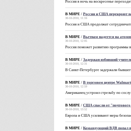
Россия в ночь на воскресенье переходи
В МИРЕ
/
Россия и США перекроют 
30-10-2010, 11:16
Россия и США продолжат сотрудничать
В МИРЕ
/
Вьетнам надеется на атом
30-10-2010, 12:05
Россия поможет развитию программы в
В МИРЕ
/
Задержан избивший учител
30-10-2010, 12:31
В Санкт-Петербурге задержали бывшег
В МИРЕ
/
В торговом центре Walmart
30-10-2010, 12:59
Американец устроил стрельбу по сослу
В МИРЕ
/
США спасли от "почтового
30-10-2010, 13:52
Европа и США усиливают меры безопасн
В МИРЕ
/
Командующий ВДВ попал в