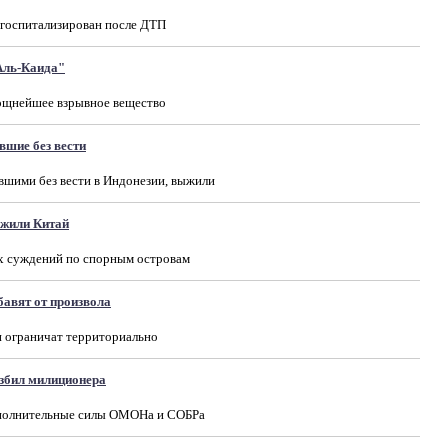
госпитализирован после ДТП
Аль-Каида"
ощнейшее взрывное вещество
вшие без вести
вшими без вести в Индонезии, выжили
ожили Китай
 суждений по спорным островам
бавят от произвола
и ограничат территориально
збил милиционера
ополнительные силы ОМОНа и СОБРа