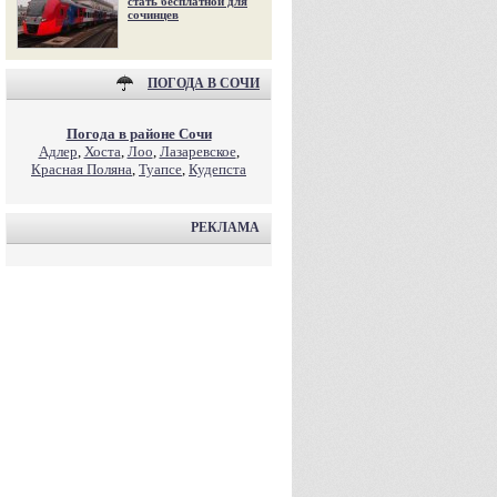
стать бесплатной для
сочинцев
ПОГОДА В СОЧИ
Погода в районе Сочи
Адлер
,
Хоста
,
Лоо
,
Лазаревское
,
Красная Поляна
,
Туапсе
,
Кудепста
РЕКЛАМА