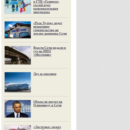
в ГТЦ «Газпром»
гостей ждет
развлекательная
программа
«Роза Хутор» ведет
незаконное
строительство на
землях нацпарка Сочи
Власти Сочи подали в
суд на НПО
«Мостовик»
Лед за миллион
Обама не поедет на
Олимпиаду в Сочи
«Ласточка» может