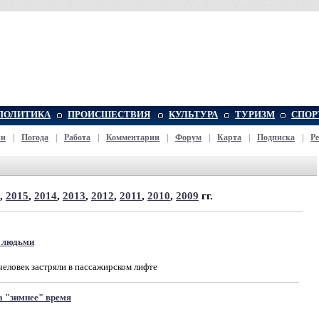
ПОЛИТИКА
ПРОИСШЕСТВИЯ
КУЛЬТУРА
ТУРИЗМ
СПОР
жи
|
Погода
|
Работа
|
Комментарии
|
Форум
|
Карта
|
Подписка
|
Р
,
2015
,
2014
,
2013
,
2012
,
2011
,
2010
,
2009
гг.
с людьми
 человек застряли в пассажирском лифте
а "зимнее" время