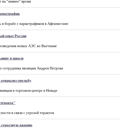
т на "зимнее" время
наркотрафик
 в борьбе с наркотрафиком в Афганистане
ный опыт России
озведения новых АЭС во Вьетнаме
ьницу в школе
о сотрудника милиции Андрея Петрова
 открыли стрельбу
живцам в торговом центре в Неваде
 теракта"
ости в связи с угрозой терактов
 серьезную аварию