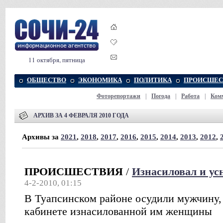
11 октября, пятница
ОБЩЕСТВО
ЭКОНОМИКА
ПОЛИТИКА
ПРОИСШЕС
Фоторепортажи
|
Погода
|
Работа
|
Ком
АРХИВ ЗА 4 ФЕВРАЛЯ 2010 ГОДА
Архивы за
2021
,
2018
,
2017
,
2016
,
2015
,
2014
,
2013
,
2012
,
ПРОИСШЕСТВИЯ
/
Изнасиловал и ус
4-2-2010, 01:15
В Туапсинском районе осудили мужчину,
кабинете изнасилованной им женщины