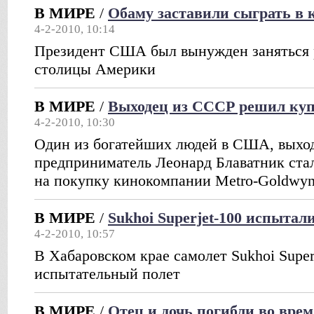
В МИРЕ
/
Обаму заставили сыграть в 
4-2-2010, 10:14
Президент США был вынужден заняться 
столицы Америки
В МИРЕ
/
Выходец из СССР решил ку
4-2-2010, 10:30
Один из богатейших людей в США, выхо
предприниматель Леонард Блаватник ста
на покупку кинокомпании Metro-Goldwyn
В МИРЕ
/
Sukhoi Superjet-100 испытал
4-2-2010, 10:57
В Хабаровском крае самолет Sukhoi Super
испытательный полет
В МИРЕ
/
Отец и дочь погибли во вре