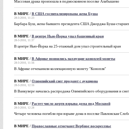
Массовая драка произошла в подмосковном поселке Алабышево
В МИРЕ
/
В США госпитализирована жена Буша
28-3-2010, 11:23
Барбара Буш, жена бывшего президента США Джорджа Буша-старшег
В МИРЕ
/
В центре Нью-Йорка упал башенный кран
28-3-2010, 11:37
В центре Нью-Йорка на 25-этажный дом упал строительный кран
В МИРЕ
/
В Африке появились пахнущие коноплей монеты
28-3-2010, 11:56
В Африке отчеканили коллекционную монету "Конопля"
В МИРЕ
/
Олимпийский снег продают с аукциона
28-3-2010, 12:16
В Ванкувере началась распродажа Олимпийского оборудования и снег
В МИРЕ
/
Растет число жертв взрыва дома под Москвой
28-3-2010, 12:28
Четыре человека погибли при взрыве дома в поселке Павловская Слоб
В МИРЕ
/
Православные отмечают Вербное воскресенье