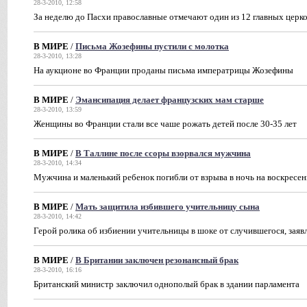
28-3-2010, 12:58
За неделю до Пасхи православные отмечают один из 12 главных церк
В МИРЕ
/
Письма Жозефины пустили с молотка
28-3-2010, 13:28
На аукционе во Франции проданы письма императрицы Жозефины
В МИРЕ
/
Эмансипация делает французских мам старше
28-3-2010, 13:59
Женщины во Франции стали все чаше рожать детей после 30-35 лет
В МИРЕ
/
В Таллине после ссоры взорвался мужчина
28-3-2010, 14:34
Мужчина и маленький ребенок погибли от взрыва в ночь на воскресен
В МИРЕ
/
Мать защитила избившего учительницу сына
28-3-2010, 14:42
Герой ролика об избиении учительницы в шоке от случившегося, заявл
В МИРЕ
/
В Британии заключен резонансный брак
28-3-2010, 16:16
Британский министр заключил однополый брак в здании парламента