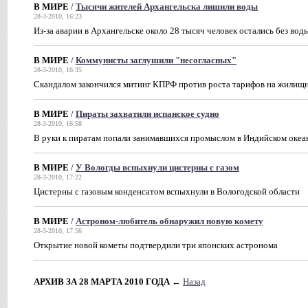
В МИРЕ
/
Тысячи жителей Архангельскa лишили воды
28-3-2010, 16:23
Из-за аварии в Архангельске около 28 тысяч человек остались без вод
В МИРЕ
/
Коммунисты заглушили "несогласных"
28-3-2010, 16:35
Скандалом закончился митинг КПРФ против роста тарифов на жилищн
В МИРЕ
/
Пираты захватили испанское судно
28-3-2010, 16:58
В руки к пиратам попали занимавшихся промыслом в Индийском океа
В МИРЕ
/
У Вологды вспыхнули цистерны с газом
28-3-2010, 17:22
Цистерны с газовым конденсатом вспыхнули в Вологодской области
В МИРЕ
/
Aстроном-любитель обнаружил новую комету
28-3-2010, 17:56
Oткрытие новой кометы подтвердили три японских астронома
АРХИВ ЗА 28 МАРТА 2010 ГОДА
←
Назад