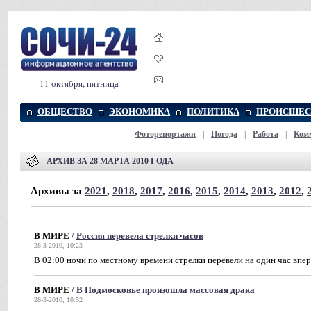
11 октября, пятница
ОБЩЕСТВО
ЭКОНОМИКА
ПОЛИТИКА
ПРОИСШЕС
Фоторепортажи
|
Погода
|
Работа
|
Ком
АРХИВ ЗА 28 МАРТА 2010 ГОДА
Архивы за
2021
,
2018
,
2017
,
2016
,
2015
,
2014
,
2013
,
2012
,
В МИРЕ
/
Россия перевела стрелки часов
28-3-2010, 10:23
В 02:00 ночи по местному времени стрелки перевели на один час впе
В МИРЕ
/
В Подмосковье произошла массовая драка
28-3-2010, 10:52