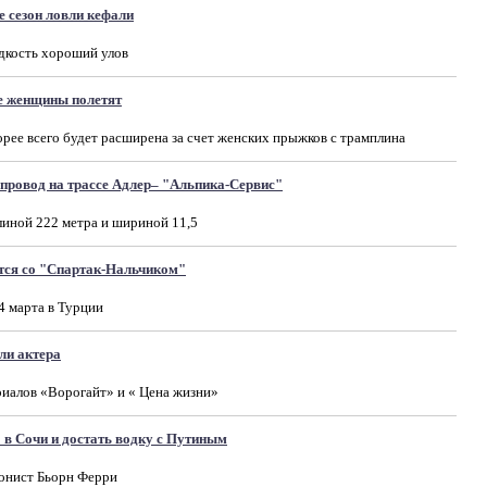
е сезон ловли кефали
едкость хороший улов
е женщины полетят
рее всего будет расширена за счет женских прыжков с трамплина
епровод на трассе Адлер– "Альпика-Сервис"
линой 222 метра и шириной 11,5
тся со "Спартак-Нальчиком"
4 марта в Турции
ли актера
риалов «Ворогайт» и « Цена жизни»
 в Сочи и достать водку с Путиным
лонист Бьорн Ферри