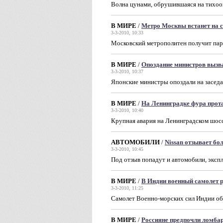
Волна цунами, обрушившаяся на тихоок
В МИРЕ
/
Метро Москвы встанет на 
3-3-2010, 10:33
Московский метрополитен получит па
В МИРЕ
/
Опоздание министров вызв
3-3-2010, 10:37
Японские министры опоздали на заседа
В МИРЕ
/
На Ленинградке фура прот
3-3-2010, 10:40
Крупная авария на Ленинградском шосс
АВТОМОБИЛИ
/
Nissan отзывает бо
3-3-2010, 10:45
Под отзыв попадут и автомобили, эксп
В МИРЕ
/
В Индии военный самолет 
3-3-2010, 11:25
Самолет Военно-морских сил Индии об
В МИРЕ
/
Россияне предпочли ломба