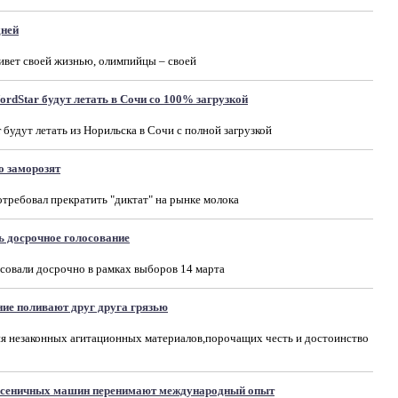
дней
вет своей жизнью, олимпийцы – своей
rdStar будут летать в Сочи со 100% загрузкой
будут летать из Норильска в Сочи с полной загрузкой
о заморозят
требовал прекратить "диктат" на рынке молока
ь досрочное голосование
осовали досрочно в рамках выборов 14 марта
ие поливают друг друга грязью
я незаконных агитационных материалов,порочащих честь и достоинство
гусеничных машин перенимают международный опыт