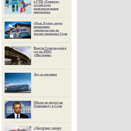
в ГТЦ «Газпром»
гостей ждет
развлекательная
программа
«Роза Хутор» ведет
незаконное
строительство на
землях нацпарка Сочи
Власти Сочи подали в
суд на НПО
«Мостовик»
Лед за миллион
Обама не поедет на
Олимпиаду в Сочи
«Ласточка» может