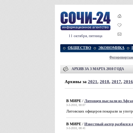
11 октября, пятница
ОБЩЕСТВО
ЭКОНОМИКА
Фоторепорта
АРХИВ ЗА 3 МАРТА 2010 ГОДА
Архивы за
2021
,
2018
,
2017
,
2016
В МИРЕ
/
Литовцев выслали из Афган
3-3-2010, 00:07
Литовских офицеров покарали за употр
В МИРЕ
/
Известный актер разбился 
3-3-2010, 08:41