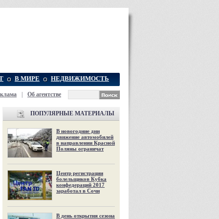
Т
В МИРЕ
НЕДВИЖИМОСТЬ
еклама
|
Об агентстве
ПОПУЛЯРНЫЕ МАТЕРИАЛЫ
В новогодние дни
движение автомобилей
в направлении Красной
Поляны ограничат
Центр регистрации
болельщиков Кубка
конфедераций 2017
заработал в Сочи
В день открытия сезона