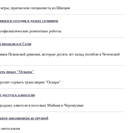
 игры, пригласили специалиста из Швеции
явился сегодня в домах сочинцев
профилактические ремонтные работы
 прошли и в Сочи
иков Псковской дивизии, которые десять лет назад погибли в Чеченской
ать показ "Оскара"
грозит сорвать трансляцию "Оскара"
 доступ к алкоголю
родажу алкоголя в поселках Майная и Черемушки
 авто миллионера из трущоб
 автосалона