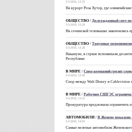
3-3-2010, 13:23
На курорт Роза Хутор, где олимпийские
ОБЩЕСТВО
/
Долгожданный свет по
3-3-2010, 13:26
На сочинской телевышке закончились 
ОБЩЕСТВО
/
Траурные мероприятия
3-3-2010, 13:28
Накануне, в стране вспоминали десантн
Республике
В МИРЕ
/
Спор компаний грозит сорв
3-3-2010, 13:30
Спор между Walt Disney и Cablevision 
В МИРЕ
/
Рабочим СШГЭС ограничат
3-3-2010, 13:55
Прокуратура предложила ограничить п
АВТОМОБИЛИ
/
В Женеве показано
3-3-2010, 14:03
Самые нелепые автомобили Женевского