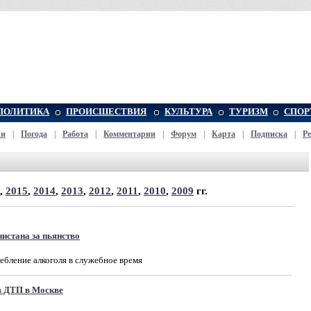
ПОЛИТИКА
ПРОИСШЕСТВИЯ
КУЛЬТУРА
ТУРИЗМ
СПОР
жи
|
Погода
|
Работа
|
Комментарии
|
Форум
|
Карта
|
Подписка
|
Р
,
2015
,
2014
,
2013
,
2012
,
2011
,
2010
,
2009
гг.
истана за пьянство
ебление алкоголя в служебное время
в ДТП в Москве