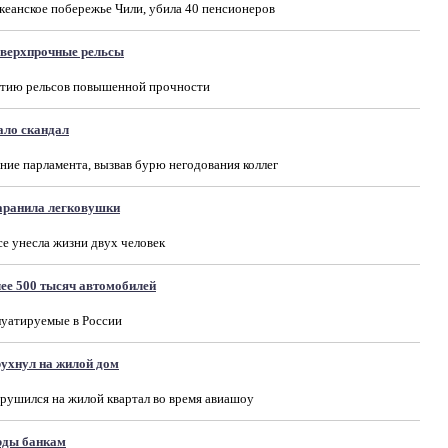
еанское побережье Чили, убила 40 пенсионеров
сверхпрочные рельсы
ртию рельсов повышенной прочности
ало скандал
ние парламента, вызвав бурю негодования коллег
аранила легковушки
е унесла жизни двух человек
лее 500 тысяч автомобилей
луатируемые в России
рухнул на жилой дом
рушился на жилой квартал во время авиашоу
рды банкам