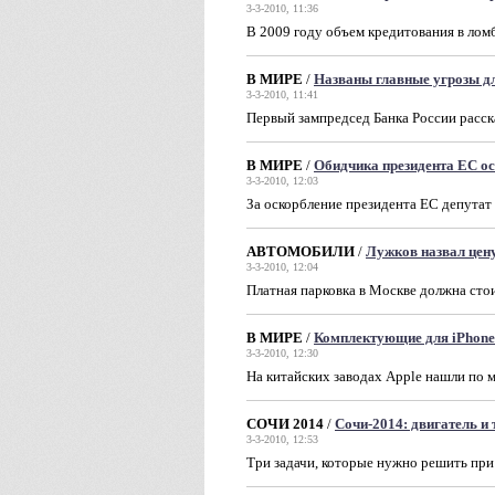
3-3-2010, 11:36
В 2009 году объем кредитования в лом
В МИРЕ
/
Названы главные угрозы д
3-3-2010, 11:41
Первый зампредсед Банка России расска
В МИРЕ
/
Обидчика президента ЕС ос
3-3-2010, 12:03
За оскорбление президента ЕС депутат
АВТОМОБИЛИ
/
Лужков назвал цен
3-3-2010, 12:04
Платная парковка в Москве должна стои
В МИРЕ
/
Комплектующие для iPhone
3-3-2010, 12:30
На китайских заводах Apple нашли по 
СОЧИ 2014
/
Сочи-2014: двигатель и 
3-3-2010, 12:53
Три задачи, которые нужно решить при