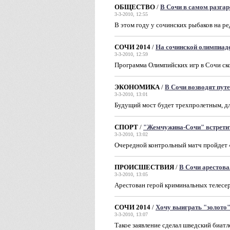
ОБЩЕСТВО
/
В Сочи в самом разгар
3-3-2010, 12:55
В этом году у сочинских рыбаков на р
СОЧИ 2014
/
На сочинской олимпиад
3-3-2010, 12:59
Программа Олимпийских игр в Сочи ско
ЭКОНОМИКА
/
В Сочи возводят пут
3-3-2010, 13:01
Будущий мост будет трехпролетным, д
СПОРТ
/
"Жемчужина-Сочи" встрети
3-3-2010, 13:02
Очередной контрольный матч пройдет 
ПРОИСШЕСТВИЯ
/
В Сочи арестова
3-3-2010, 13:05
Арестован герой криминальных телесе
СОЧИ 2014
/
Хочу выиграть "золото"
3-3-2010, 13:07
Такое заявление сделал шведский биат