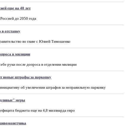
ией еще на 40 лет
 Россией до 2050 года
 в отставку
правительство во главе с Юлией Тимошенко
допроса в милиции
себе руки после допроса в отделении милиции
т новые штрафы за парковку
инициативу об увеличении штрафов за неправильную парковку
едливые" меры
ефицита бюджета еще на 4,8 миллиарда евро
ьшивомонетчика