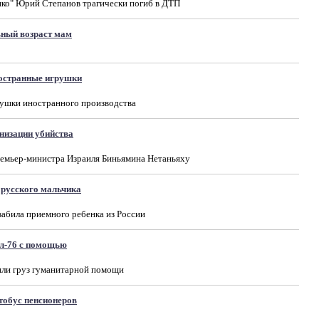
нко" Юрий Степанов трагически погиб в ДТП
ьный возраст мам
ностранные игрушки
грушки иностранного производства
низации убийства
ремьер-министра Израиля Биньямина Нетаньяху
 русского мальчика
забила приемного ребенка из России
Ил-76 c помощью
или груз гуманитарной помощи
тобус пенсионеров