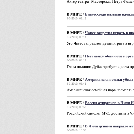
Актер театра "Мастерская Петра Фоме
В МИРЕ
/
Бизнес-леди назвали идеал
3-3-2010, 09:12
В МИРЕ
/
Чавес запретил играть в и
3-3-2010, 09:14
Уго Чавес запрещает детям играть в и
В МИРЕ
/
Нетаньяху обвинили в орга
3-3-2010, 09:17
Глава полиции Дубая требует ареста п
В МИРЕ
/
Американская семья убила
3-3-2010, 09:41
Американская семейная пара насмерть 
В МИРЕ
/
Россия отправила в Чили 
3-3-2010, 09:58
Российский самолет МЧС доставит в Ч
В МИРЕ
/
В Чили цунами накрыло ав
3-3-2010, 10:30