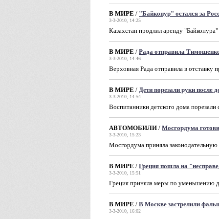
В МИРЕ
/
"Байконур" остался за Росс
3-3-2010, 14:25
Казахстан продлил аренду "Байконура"
В МИРЕ
/
Рада отправила Тимошенко
3-3-2010, 14:46
Верховная Рада отправила в отставку 
В МИРЕ
/
Дети порезали руки после 
3-3-2010, 14:54
Воспитанники детского дома порезали 
АВТОМОБИЛИ
/
Мосгордума готови
3-3-2010, 15:23
Мосгордума приняла законодательную 
В МИРЕ
/
Греция пошла на "несправ
3-3-2010, 15:51
Греция приняла меры по уменьшению д
В МИРЕ
/
В Москве застрелили фал
3-3-2010, 16:02