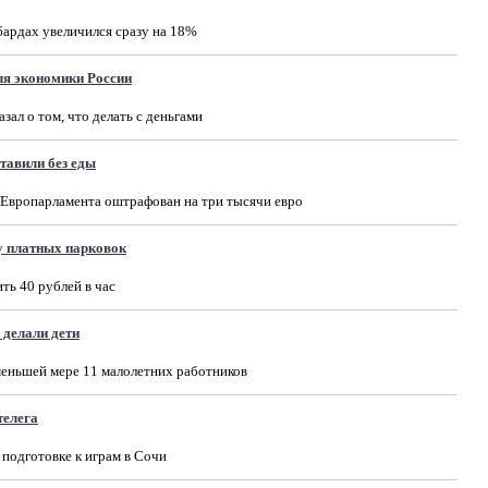
бардах увеличился сразу на 18%
ля экономики России
зал о том, что делать с деньгами
тавили без еды
 Европарламента оштрафован на три тысячи евро
у платных парковок
ть 40 рублей в час
 делали дети
меньшей мере 11 малолетних работников
телега
 подготовке к играм в Сочи