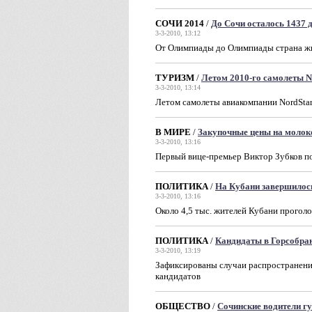
СОЧИ 2014
/
До Сочи осталось 1437 
3-3-2010, 13:12
От Олимпиады до Олимпиады страна жи
ТУРИЗМ
/
Летом 2010-го самолеты No
3-3-2010, 13:14
Летом самолеты авиакомпании NordStar 
В МИРЕ
/
Закупочные цены на молок
3-3-2010, 13:16
Первый вице-премьер Виктор Зубков по
ПОЛИТИКА
/
На Кубани завершилос
3-3-2010, 13:16
Около 4,5 тыс. жителей Кубани прогол
ПОЛИТИКА
/
Кандидаты в Горсобран
3-3-2010, 13:19
Зафиксированы случаи распространени
кандидатов
ОБЩЕСТВО
/
Сочинские водители 