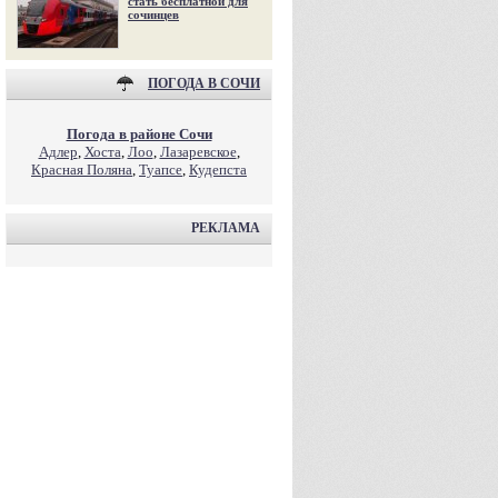
стать бесплатной для
сочинцев
ПОГОДА В СОЧИ
Погода в районе Сочи
Адлер
,
Хоста
,
Лоо
,
Лазаревское
,
Красная Поляна
,
Туапсе
,
Кудепста
РЕКЛАМА