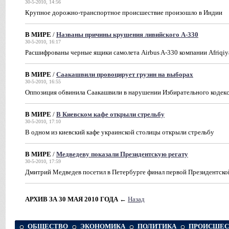
30-5-2010, 14:56
Крупное дорожно-транспортное происшествие произошло в Индии
В МИРЕ
/
Названы причины крушения ливийского А-330
30-5-2010, 16:17
Расшифрованы черные ящики самолета Airbus A-330 компании Afriqiy
В МИРЕ
/
Саакашвили провоцирует грузин на выборах
30-5-2010, 16:55
Оппозиция обвинила Саакашвили в нарушении Избирательного кодек
В МИРЕ
/
В Киевском кафе открыли стрельбу
30-5-2010, 17:10
В одном из киевский кафе украинской столицы открыли стрельбу
В МИРЕ
/
Медведеву показали Президентскую регату
30-5-2010, 17:59
Дмитрий Медведев посетил в Петербурге финал первой Президентско
АРХИВ ЗА 30 МАЯ 2010 ГОДА
←
Назад
ОБЩЕСТВО
ЭКОНОМИКА
ПОЛИТИКА
ПРОИСШЕС