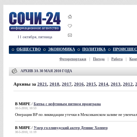
11 октября, пятница
ОБЩЕСТВО
ЭКОНОМИКА
ПОЛИТИКА
ПРОИСШЕС
Фоторепортажи
|
Погода
|
Работа
|
Ком
АРХИВ ЗА 30 МАЯ 2010 ГОДА
Архивы за
2021
,
2018
,
2017
,
2016
,
2015
,
2014
,
2013
,
2012
,
В МИРЕ
/
Битва с нефтяным пятном проиграна
30-5-2010, 10:53
Операция BP по ликвидации утечки в Мексиканском заливе не увенча
В МИРЕ
/
Умер голливудский актер Деннис Хоппер
30-5-2010, 11:19