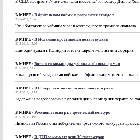
В США в возрасте 74 лет скончался известный киноактер Деннис Хоп
В МИРЕ
/
В британском кабмине разразился скандал
30-5-2010, 11:40
Член британского кабмина ушел в отставку после громкого скандала
В МИРЕ
/
В Исландии просыпается новый вулкан
30-5-2010, 13:05
Еще один вулкан в Исландии готовит Европе неприятный сюрприз
В МИРЕ
/
Военного командира уволил любовный роман
30-5-2010, 13:22
Командующий канадскими войсками в Афганистане уволен за роман 
В МИРЕ
/
В Ставрополе поймали виновных в теракте
30-5-2010, 13:51
Задержаны подозреваемые в организации и проведении теракта в Ста
В МИРЕ
/
Россиянин выиграл престижный конкурс
30-5-2010, 14:08
Пианист из России стал победителем престижного конкурса в Брюссе
В МИРЕ
/
В ДТП заживо сгорели 30 пассажиров