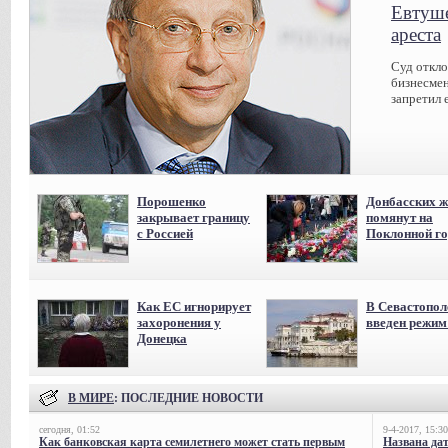
Евтуше
ареста
Суд откл
бизнесмен
запретил 
Порошенко
Донбасских ж
закрывает границу
помянут на
с Россией
Поклонной го
Как ЕС игнорирует
В Севастопол
захоронения у
введен режи
Донецка
В МИРЕ
: ПОСЛЕДНИЕ НОВОСТИ
сегодня, 01:52
9-4-2017, 15:30
Как банковская карта семилетнего может стать первым
Названа да