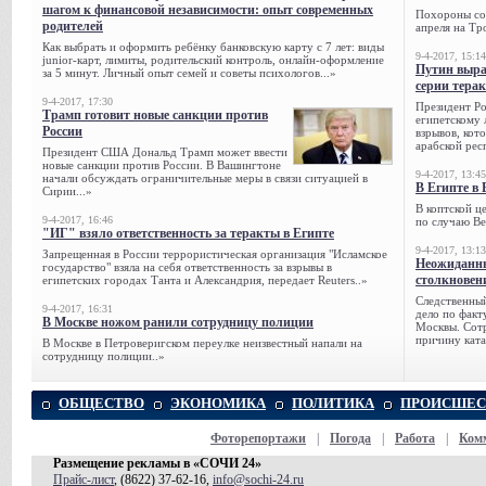
шагом к финансовой независимости: опыт современных
Похороны сов
родителей
апреля на Тр
Как выбрать и оформить ребёнку банковскую карту с 7 лет: виды
9-4-2017, 15:14
junior-карт, лимиты, родительский контроль, онлайн-оформление
Путин выра
за 5 минут. Личный опыт семей и советы психологов...»
серии тера
9-4-2017, 17:30
Президент Р
Трамп готовит новые санкции против
египетскому 
России
взрывов, кот
арабской рес
Президент США Дональд Трамп может ввести
новые санкции против России. В Вашингтоне
9-4-2017, 13:45
начали обсуждать ограничительные меры в связи ситуацией в
В Египте в 
Сирии...»
В коптской ц
9-4-2017, 16:46
по случаю Ве
"ИГ" взяло ответственность за теракты в Египте
9-4-2017, 13:13
Запрещенная в России террористическая организация "Исламское
Неожиданны
государство" взяла на себя ответственность за взрывы в
столкновен
египетских городах Танта и Александрия, передает Reuters..»
Следственный
9-4-2017, 16:31
дело по факт
В Москве ножом ранили сотрудницу полиции
Москвы. Сотр
причину ката
В Москве в Петроверигском переулке неизвестный напали на
сотрудницу полиции..»
ОБЩЕСТВО
ЭКОНОМИКА
ПОЛИТИКА
ПРОИСШЕС
Фоторепортажи
|
Погода
|
Работа
|
Ком
Размещение рекламы в «СОЧИ 24»
Прайс-лист
, (8622) 37-62-16,
info@sochi-24.ru