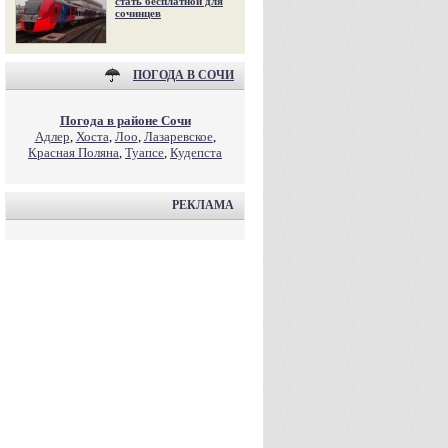
стать бесплатной для
сочинцев
ПОГОДА В СОЧИ
Погода в районе Сочи
Адлер
,
Хоста
,
Лоо
,
Лазаревское
,
Красная Поляна
,
Туапсе
,
Кудепста
РЕКЛАМА