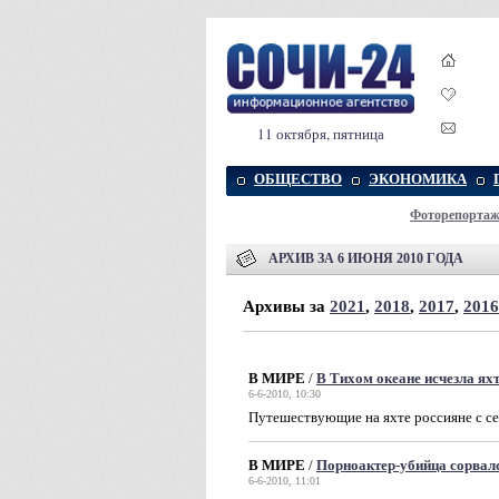
11 октября, пятница
ОБЩЕСТВО
ЭКОНОМИКА
Фоторепорта
АРХИВ ЗА 6 ИЮНЯ 2010 ГОДА
Архивы за
2021
,
2018
,
2017
,
2016
В МИРЕ
/
В Тихом океане исчезла ях
6-6-2010, 10:30
Путешествующие на яхте россияне с се
В МИРЕ
/
Порноактер-убийца сорвал
6-6-2010, 11:01