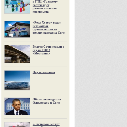
в ГТЦ «Газпром»
гостей ждет
развлекательная
программа
«Роза Хутор» ведет
незаконное
строительство на
землях нацпарка Сочи
Власти Сочи подали в
суд на НПО
«Мостовик»
Лед за миллион
Обама не поедет на
Олимпиаду в Сочи
«Ласточка» может