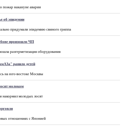
о пожар накануне аварии
е об эпидемии
иально придумали эпидемию свиного гриппа
мбове произошло ЧП
зошла разгерметизация оборудования
амАЗа" ранило детей
ись на юго-востоке Москвы
лосят молоком
и накормил молодых лосят
орговля
говых отношениях с Японией