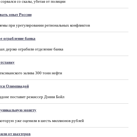
сорвался со скалы, убегая от полиции
вать опыт России
емы при урегулировании региональных конфликтов
е ограбление банка
ах дерзко ограбили отделение банка
отставку
Мексиканского залива 300 тонн нефти
тся Олимпиадой
доне поставит режиссер Дэнни Бойл
 уникальную монету
которую уже оценили в шесть миллионов рублей
аили от шахтеров