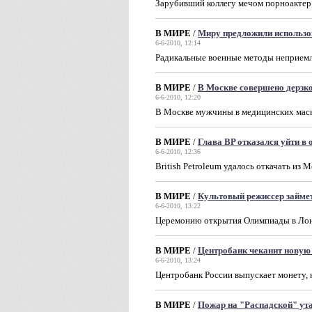
Зарубивший коллегу мечом порноактер 
В МИРЕ
/
Миру предложили использо
6-6-2010, 12:14
Радикальные военные методы неприемл
В МИРЕ
/
В Москве совершено дерзко
6-6-2010, 12:20
В Москве мужчины в медицинских маск
В МИРЕ
/
Глава BP отказался уйти в 
6-6-2010, 12:36
British Petroleum удалось откачать из 
В МИРЕ
/
Культовый режиссер займе
6-6-2010, 13:22
Церемонию открытия Олимпиады в Лон
В МИРЕ
/
Центробанк чеканит новую
6-6-2010, 13:24
Центробанк России выпускает монету, 
В МИРЕ
/
Пожар на "Распадской" ут