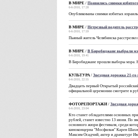
В МИРЕ
/
Появились снимки избитого
6-6-2010, 17:28
Опубликованы снимки избитых израильс
В МИРЕ
/
Нетрезвый водитель расст
6-6-2010, 17:59
Пьяный житель Челябинска расстрелял 
В МИРЕ
/
В Биробиджане выбрали м
6-6-2010, 19:41
В Биробиджане прошли выборы мэра. Н
КУЛЬТУРА
/
Звездная дорожка 21-го
6-6-2010, 22:55
Двадцать первый Открытый российский
официальной церемонии смотрите в ру
ФОТОРЕПОРТАЖИ
/
Звездная доро
6-6-2010, 23:04
Кто станет обладателями основных приз
рублей, станет известно 13 июня. По 
основного жюри фестиваля, среди кото
киноконцерна "Мосфильм" Карен Шахна
Максим Осадчий, актер и драматург Ив