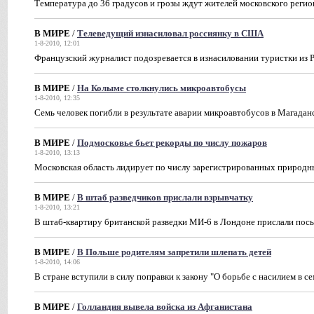
Температура до 36 градусов и грозы ждут жителей московского регио
В МИРЕ
/
Телеведущий изнасиловал россиянку в США
1-8-2010, 12:01
Французский журналист подозревается в изнасиловании туристки из 
В МИРЕ
/
На Колыме столкнулись микроавтобусы
1-8-2010, 12:35
Семь человек погибли в результате аварии микроавтобусов в Магадан
В МИРЕ
/
Подмосковье бьет рекорды по числу пожаров
1-8-2010, 13:13
Московская область лидирует по числу зарегистрированных природ
В МИРЕ
/
В штаб разведчиков прислали взрывчатку
1-8-2010, 13:21
В штаб-квартиру британской разведки МИ-6 в Лондоне прислали посы
В МИРЕ
/
В Польше родителям запретили шлепать детей
1-8-2010, 14:06
В стране вступили в силу поправки к закону "О борьбе с насилием в се
В МИРЕ
/
Голландия вывела войска из Афганистана