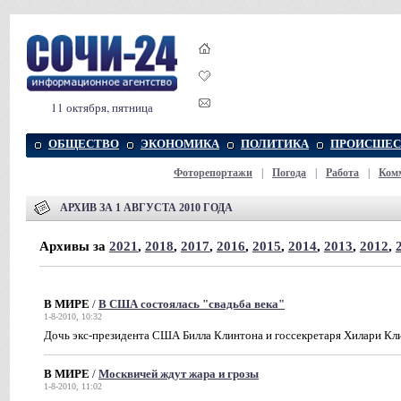
11 октября, пятница
ОБЩЕСТВО
ЭКОНОМИКА
ПОЛИТИКА
ПРОИСШЕС
Фоторепортажи
|
Погода
|
Работа
|
Ком
АРХИВ ЗА 1 АВГУСТА 2010 ГОДА
Архивы за
2021
,
2018
,
2017
,
2016
,
2015
,
2014
,
2013
,
2012
,
В МИРЕ
/
В США состоялась "свадьба века"
1-8-2010, 10:32
Дочь экс-президента США Билла Клинтона и госсекретаря Хилари К
В МИРЕ
/
Москвичей ждут жара и грозы
1-8-2010, 11:02