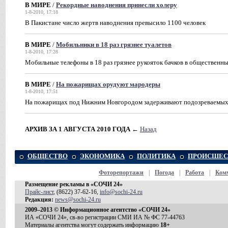
В МИРЕ
/
Рекордные наводнения принесли холеру
1-8-2010, 17:18
В Пакистане число жертв наводнения превысило 1100 человек
В МИРЕ
/
Мобильники в 18 раз грязнее туалетов
1-8-2010, 17:28
Мобильные телефоны в 18 раз грязнее рукояток бачков в общественны
В МИРЕ
/
На пожарищах орудуют мародеры
1-8-2010, 17:51
На пожарищах под Нижним Новгородом задерживают подозреваемых 
АРХИВ ЗА 1 АВГУСТА 2010 ГОДА
←
Назад
ОБЩЕСТВО
ЭКОНОМИКА
ПОЛИТИКА
ПРОИСШЕС
Фоторепортажи
|
Погода
|
Работа
|
Ком
Размещение рекламы в «СОЧИ 24»
Прайс-лист
, (8622) 37-62-16,
info@sochi-24.ru
Редакция:
news@sochi-24.ru
2009–2013 © Информационное агентство «СОЧИ 24»
ИА «СОЧИ 24», св-во регистрации СМИ ИА № ФС 77-44763
Материалы агентства могут содержать информацию
18+