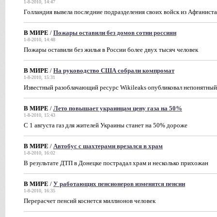
1-8-2010, 14:47
Голландия вывела последние подразделения своих войск из Афганист
В МИРЕ
/
Пожары оставили без домов сотни россиян
1-8-2010, 14:48
Пожары оставили без жилья в России более двух тысяч человек
В МИРЕ
/
На руководство США собрали компромат
1-8-2010, 15:31
Известный разоблачающий ресурс Wikileaks опубликовал непонятный
В МИРЕ
/
Лето повышает украинцам цену газа на 50%
1-8-2010, 15:43
С 1 августа газ для жителей Украины станет на 50% дороже
В МИРЕ
/
Автобус с шахтерами врезался в храм
1-8-2010, 16:02
В результате ДТП в Донецке пострадал храм и несколько прихожан
В МИРЕ
/
У работающих пенсионеров изменятся пенсии
1-8-2010, 16:35
Перерасчет пенсий коснется миллионов человек