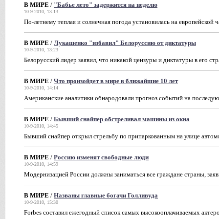
В МИРЕ
/
"Бабье лето" задержится на неделю
10-9-2010, 13:13
По-летнему теплая и солнечная погода установилась на европейской 
В МИРЕ
/
Лукашенко "избавил" Белоруссию от диктатуры
10-9-2010, 13:23
Белорусский лидер заявил, что никакой цензуры и диктатуры в его стр
В МИРЕ
/
Что произойдет в мире в ближайшие 10 лет
10-9-2010, 14:14
Американские аналитики обнародовали прогноз событий на последую
В МИРЕ
/
Бывший снайпер обстреливал машины из окна
10-9-2010, 14:45
Бывший снайпер открыл стрельбу по припаркованным на улице авто
В МИРЕ
/
Россию изменят свободные люди
10-9-2010, 14:59
Модернизацией России должны заниматься все граждане страны, зая
В МИРЕ
/
Названы главные богачи Голливуда
10-9-2010, 15:30
Forbes составил ежегодный список самых высокооплачиваемых актер