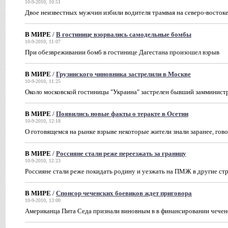
10-9-2010, 10:51
Двое неизвестных мужчин избили водителя трамвая на северо-восто
В МИРЕ
/
В гостинице взорвались самодельные бомбы
10-9-2010, 11:07
При обезвреживании бомб в гостинице Дагестана произошел взрыв
В МИРЕ
/
Грузинского чиновника застрелили в Москве
10-9-2010, 11:25
Около московской гостиницы "Украина" застрелен бывший заммини
В МИРЕ
/
Появились новые факты о теракте в Осетии
10-9-2010, 12:18
О готовящемся на рынке взрыве некоторые жители знали заранее, гов
В МИРЕ
/
Россияне стали реже переезжать за границу
10-9-2010, 12:23
Россияне стали реже покидать родину и уезжать на ПМЖ в другие ст
В МИРЕ
/
Спонсор чеченских боевиков ждет приговора
10-9-2010, 13:00
Американца Пита Седа признали виновным в в финансировании чечен