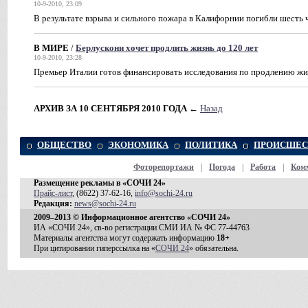
10-9-2010, 23:09
В результате взрыва и сильного пожара в Калифорнии погибли шесть 
В МИРЕ
/
Берлускони хочет продлить жизнь до 120 лет
10-9-2010, 23:28
Премьер Италии готов финансировать исследования по продлению жи
АРХИВ ЗА 10 СЕНТЯБРЯ 2010 ГОДА
←
Назад
ОБЩЕСТВО
ЭКОНОМИКА
ПОЛИТИКА
ПРОИСШЕС
Фоторепортажи
|
Погода
|
Работа
|
Ком
Размещение рекламы в «СОЧИ 24»
Прайс-лист
, (8622) 37-62-16,
info@sochi-24.ru
Редакция:
news@sochi-24.ru
2009–2013 © Информационное агентство «СОЧИ 24»
ИА «СОЧИ 24», св-во регистрации СМИ ИА № ФС 77-44763
Материалы агентства могут содержать информацию
18+
При цитировании гиперссылка на «
СОЧИ 24
» обязательна.