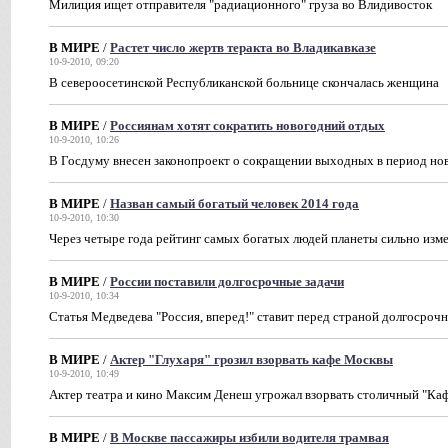
Милиция ищет отправителя "радиационного" груза во Влидивосток
В МИРЕ
/
Растет число жертв теракта во Владикавказе
10-9-2010, 09:20
В североосетинской Республиканской больнице скончалась женщина
В МИРЕ
/
Россиянам хотят сократить новогодний отдых
10-9-2010, 10:26
В Госдуму внесен законопроект о сокращении выходных в период но
В МИРЕ
/
Назван самый богатый человек 2014 года
10-9-2010, 10:30
Через четыре года рейтинг самых богатых людей планеты сильно изм
В МИРЕ
/
России поставили долгосрочные задачи
10-9-2010, 10:34
Cтатья Медведева "Россия, вперед!" ставит перед страной долгосроч
В МИРЕ
/
Актер "Глухаря" грозил взорвать кафе Москвы
10-9-2010, 10:49
Актер театра и кино Максим Денеш угрожал взорвать столичный "Каф
В МИРЕ
/
В Москве пассажиры избили водителя трамвая