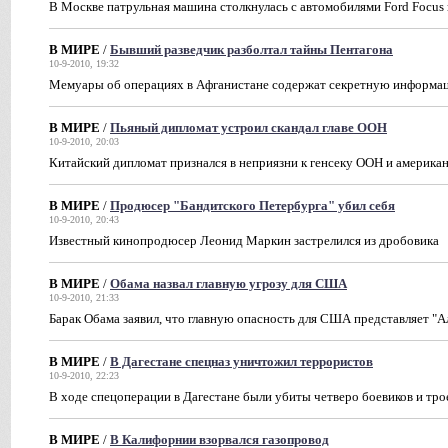
В Москве патрульная машина столкнулась с автомобилями Ford Focus 
В МИРЕ
/
Бывший разведчик разболтал тайны Пентагона
10-9-2010, 19:32
Мемуары об операциях в Афганистане содержат секретную информа
В МИРЕ
/
Пьяный дипломат устроил скандал главе ООН
10-9-2010, 20:03
Китайский дипломат признался в неприязни к генсеку ООН и америка
В МИРЕ
/
Продюсер "Бандитского Петербурга" убил себя
10-9-2010, 20:43
Известный кинопродюсер Леонид Маркин застрелился из дробовика
В МИРЕ
/
Обама назвал главную угрозу для США
10-9-2010, 21:33
Барак Обама заявил, что главную опасность для США представляет "А
В МИРЕ
/
В Дагестане спецназ уничтожил террористов
10-9-2010, 22:23
В ходе спецоперации в Дагестане были убиты четверо боевиков и тр
В МИРЕ
/
В Калифорнии взорвался газопровод