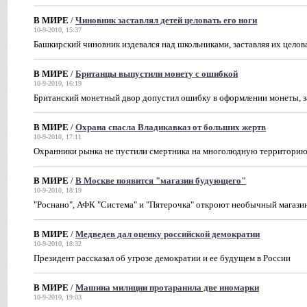
В МИРЕ
/
Чиновник заставлял детей целовать его ноги
10-9-2010, 15:37
Башкирский чиновник издевался над школьниками, заставляя их целов
В МИРЕ
/
Британцы выпустили монету с ошибкой
10-9-2010, 16:19
Британский монетный двор допустил ошибку в оформлении монеты, з
В МИРЕ
/
Охрана спасла Владикавказ от больших жертв
10-9-2010, 17:11
Охранники рынка не пустили смертника на многолюдную территори
В МИРЕ
/
В Москве появится "магазин будующего"
10-9-2010, 18:19
"Роснано", АФК "Система" и "Пятерочка" откроют необычный магазин
В МИРЕ
/
Медведев дал оценку российской демократии
10-9-2010, 18:32
Президент рассказал об угрозе демократии и ее будущем в России
В МИРЕ
/
Машина милиции протаранила две иномарки
10-9-2010, 19:03