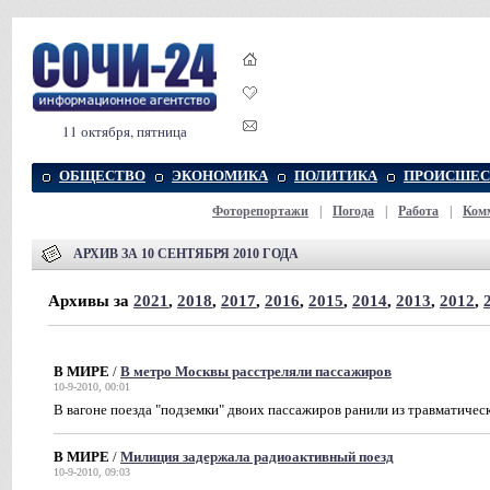
11 октября, пятница
ОБЩЕСТВО
ЭКОНОМИКА
ПОЛИТИКА
ПРОИСШЕС
Фоторепортажи
|
Погода
|
Работа
|
Ком
АРХИВ ЗА 10 СЕНТЯБРЯ 2010 ГОДА
Архивы за
2021
,
2018
,
2017
,
2016
,
2015
,
2014
,
2013
,
2012
,
В МИРЕ
/
В метро Москвы расстреляли пассажиров
10-9-2010, 00:01
В вагоне поезда "подземки" двоих пассажиров ранили из травматичес
В МИРЕ
/
Милиция задержала радиоактивный поезд
10-9-2010, 09:03