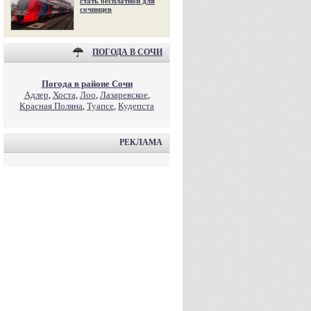
стать бесплатной для
сочинцев
ПОГОДА В СОЧИ
Погода в районе Сочи
Адлер
,
Хоста
,
Лоо
,
Лазаревское
,
Красная Поляна
,
Туапсе
,
Кудепста
РЕКЛАМА