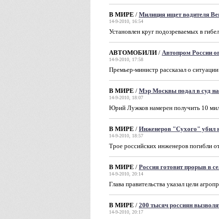
В МИРЕ
/
Милиция ищет водителя Be
14-9-2010, 16:54
Установлен круг подозреваемых в гибел
АВТОМОБИЛИ
/
Автопром России оп
14-9-2010, 17:58
Премьер-министр рассказал о ситуации
В МИРЕ
/
Мэр Москвы подал в суд н
14-9-2010, 18:07
Юрий Лужков намерен получить 10 мил
В МИРЕ
/
Инженеров "Сухого" убил 
14-9-2010, 18:57
Трое российских инженеров погибли от
В МИРЕ
/
Россия готовит прорыв в с
14-9-2010, 20:14
Глава правительства указал цели агро
В МИРЕ
/
200 тысяч россиян вызволя
14-9-2010, 20:17