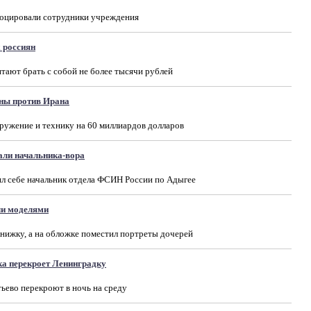
воцировали сотрудники учреждения
 россиян
ают брать с собой не более тысячи рублей
ны против Ирана
ужение и технику на 60 миллиардов долларов
ли начальника-вора
ил себе начальник отдела ФСИН России по Адыгее
ли моделями
нижку, а на обложке поместил портреты дочерей
ка перекроет Ленинградку
ьево перекроют в ночь на среду