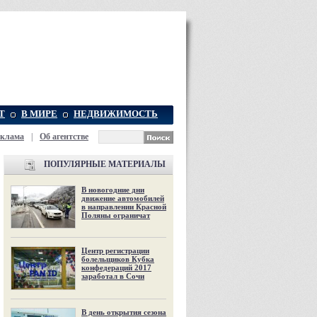
Т
В МИРЕ
НЕДВИЖИМОСТЬ
еклама
|
Об агентстве
ПОПУЛЯРНЫЕ МАТЕРИАЛЫ
В новогодние дни
движение автомобилей
в направлении Красной
Поляны ограничат
Центр регистрации
болельщиков Кубка
конфедераций 2017
заработал в Сочи
В день открытия сезона