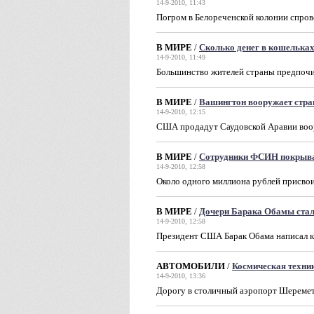
14-9-2010, 11:43
Погром в Белореченской колонии спро
В МИРЕ
/
Сколько денег в кошельках
14-9-2010, 11:49
Большинство жителей страны предпочит
В МИРЕ
/
Вашингтон вооружает стра
14-9-2010, 12:15
США продадут Саудовской Аравии воор
В МИРЕ
/
Сотрудники ФСИН покрыва
14-9-2010, 12:58
Около одного миллиона рублей присво
В МИРЕ
/
Дочери Барака Обамы ста
14-9-2010, 12:58
Президент США Барак Обама написал к
АВТОМОБИЛИ
/
Космическая техни
14-9-2010, 13:36
Дорогу в столичный аэропорт Шеремет