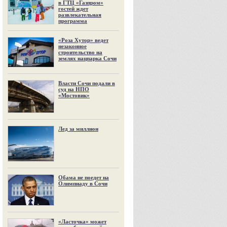
в ГТЦ «Газпром»
гостей ждет
развлекательная
программа
«Роза Хутор» ведет
незаконное
строительство на
землях нацпарка Сочи
Власти Сочи подали в
суд на НПО
«Мостовик»
Лед за миллион
Обама не поедет на
Олимпиаду в Сочи
«Ласточка» может