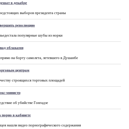
решат в декабре
предстоящих выборов президента страны
овершить революцию
пьедестала популярные шубы из норки
над облаками
рямо на борту самолета, летевшего в Душанбе
торговым центрам
ичеству строящихся торговых площадей
 экс-министр
дствие об убийстве Гонгадзе
 порно в кабинете
ицея нашли видео порнографического содержания