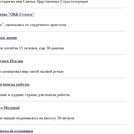
стыря во имя Святых Царственных Страстотерпцев
неры "ОКБ Сухого"
о", скончались от сердечного приступа
вые жизни
ле погибли 15 человек, еще 36 ранены
вушек Италии
з шокировал мир своей пылкой речью
я поиска работы
чшие и худшие страны для поиска работы
од Москвой
во машин поднималось на высоту 50 метров
ировали охранники