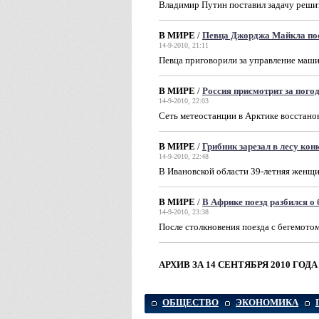
Владимир Путин поставил задачу реши
В МИРЕ
/
Певца Джорджа Майкла пос
14-9-2010, 21:11
Певца приговорили за управление маши
В МИРЕ
/
Россия присмотрит за пого
14-9-2010, 22:03
Сеть метеостанции в Арктике восстано
В МИРЕ
/
Грибник зарезал в лесу кон
14-9-2010, 22:48
В Ивановской области 39-летняя женщ
В МИРЕ
/
В Африке поезд разбился о
14-9-2010, 23:38
После столкновения поезда с бегемот
АРХИВ ЗА 14 СЕНТЯБРЯ 2010 ГОД
ОБЩЕСТВО
ЭКОНОМИКА