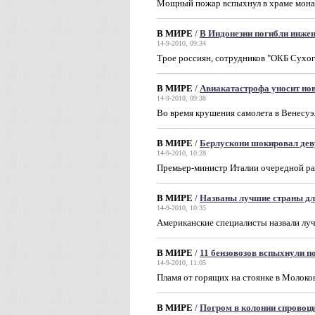
Мощный пожар вспыхнул в храме мона
В МИРЕ
/
В Индонезии погибли инже
14-9-2010, 09:34
Трое россиян, сотрудников "ОКБ Сухог
В МИРЕ
/
Авиакатастрофа уносит но
14-9-2010, 09:38
Во время крушения самолета в Венесуэ
В МИРЕ
/
Берлускони шокировал де
14-9-2010, 10:28
Премьер-министр Италии очередной ра
В МИРЕ
/
Названы лучшие страны дл
14-9-2010, 10:35
Американские специалисты назвали лу
В МИРЕ
/
11 бензовозов вспыхнули п
14-9-2010, 11:05
Пламя от горящих на стоянке в Молоко
В МИРЕ
/
Погром в колонии спровоц