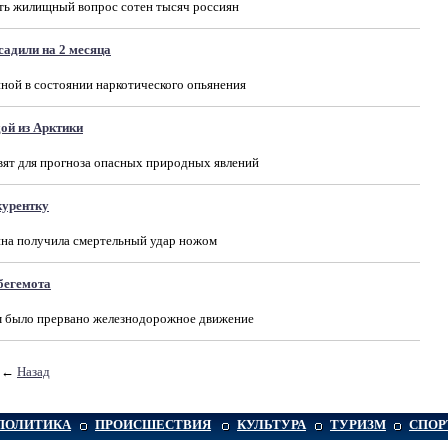
ть жилищный вопрос сотен тысяч россиян
адили на 2 месяца
ной в состоянии наркотического опьянения
дой из Арктики
вят для прогноза опасных природных явлений
курентку
ина получила смертельный удар ножом
 бегемота
ом было прервано железнодорожное движение
А
←
Назад
ПОЛИТИКА
ПРОИСШЕСТВИЯ
КУЛЬТУРА
ТУРИЗМ
СПОР