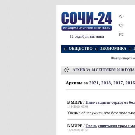
11 октября, пятница
ОБЩЕСТВО
ЭКОНОМИКА
Фоторепорта
АРХИВ ЗА 14 СЕНТЯБРЯ 2010 ГОДА
Архивы за
2021
,
2018
,
2017
,
2016
В МИРЕ
/
Пиво защитит сердце от бо
14-9-2010, 00:03
Ученые обнаружили, что безалкогольно
В МИРЕ
/
Огонь уничтожил храм с м
14-9-2010, 08:56