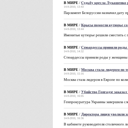
В МИРЕ
/
Судьбу кресла Лукашенко 
14-9-2010, 13:43
Парламент Белоруссии назначил дату 
В МИРЕ
/
Крысы помогли кутюрье с
14-9-2010, 13:44
Именитые кутюрье решили сместить с 
В МИРЕ
/
Стюардессы приняли роды 
14-9-2010, 14:32
Стюардессы приняли роды у женщины п
В МИРЕ
/
Москва стала лидером по 
14-9-2010, 15:16
Москва стала лидером в Европе по кол
В МИРЕ
/
Убийство Гонгадзе заказал
14-9-2010, 16:05
Генпрокуратура Украины завершила сле
В МИРЕ
/
Директора лицея уволили за
14-9-2010, 16:36
В кабинете руководителя столичного л