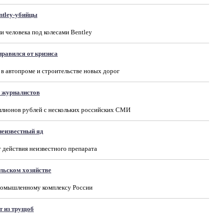
ntley-убийцы
и человека под колесами Bentley
равился от кризиса
 в автопроме и строительстве новых дорог
а журналистов
лионов рублей с нескольких российских СМИ
неизвестный яд
 действия неизвестного препарата
ельском хозяйстве
промышленному комплексу России
т из трущоб