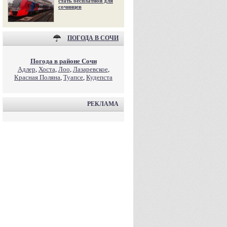
стать бесплатной для
сочинцев
ПОГОДА В СОЧИ
Погода в районе Сочи
Адлер
,
Хоста
,
Лоо
,
Лазаревское
,
Красная Поляна
,
Туапсе
,
Кудепста
РЕКЛАМА