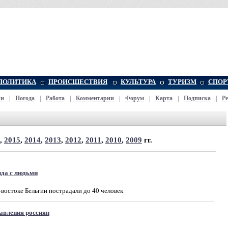
ПОЛИТИКА
ПРОИСШЕСТВИЯ
КУЛЬТУРА
ТУРИЗМ
СПОР
жи
|
Погода
|
Работа
|
Комментарии
|
Форум
|
Карта
|
Подписка
|
Р
,
2015
,
2014
,
2013
,
2012
,
2011
,
2010
,
2009
гг.
зда с людьми
востоке Бельгии пострадали до 40 человек
авления россиян