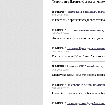
Территорию Израиля обстреляли мино
В МИРЕ
/
Лихорадка Западного Нила
16-9-2010, 19:35
В настоящее время наблюдается стойка
В МИРЕ
/
В Индии сожгли двух колду
16-9-2010, 20:04
Жительницы одной из индийских дерев
В МИРЕ
/
Виктора Цоя сделали геро
16-9-2010, 21:09
В новом фильме "Игла. Remix" появилс
В МИРЕ
/
В сенате США одобрили дог
16-9-2010, 22:08
Международный комитет сената конгр
В МИРЕ
/
На севере Москвы произош
16-9-2010, 22:42
Около 40 строителей из Узбекистана бы
В МИРЕ
/
Киллер ранил Деда Хасана