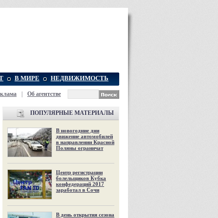
Т
В МИРЕ
НЕДВИЖИМОСТЬ
еклама
|
Об агентстве
ПОПУЛЯРНЫЕ МАТЕРИАЛЫ
В новогодние дни
движение автомобилей
в направлении Красной
Поляны ограничат
Центр регистрации
болельщиков Кубка
конфедераций 2017
заработал в Сочи
В день открытия сезона