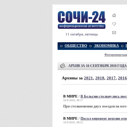
11 октября, пятница
ОБЩЕСТВО
ЭКОНОМИКА
Фоторепорта
АРХИВ ЗА 16 СЕНТЯБРЯ 2010 ГОДА
Архивы за
2021
,
2018
,
2017
,
2016
В МИРЕ
/
В Бельгии столкнулись пое
16-9-2010, 00:17
При столкновении двух поездов на юго-
В МИРЕ
/
Посол опроверг версию отр
16-9-2010, 08:52