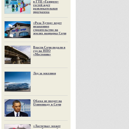
в ГТЦ «Газпром»
гостей ждет
развлекательная
программа
«Роза Хутор» ведет
незаконное
строительство на
землях нацпарка Сочи
Власти Сочи подали в
суд на НПО
«Мостовик»
Лед за миллион
Обама не поедет на
Олимпиаду в Сочи
«Ласточка» может