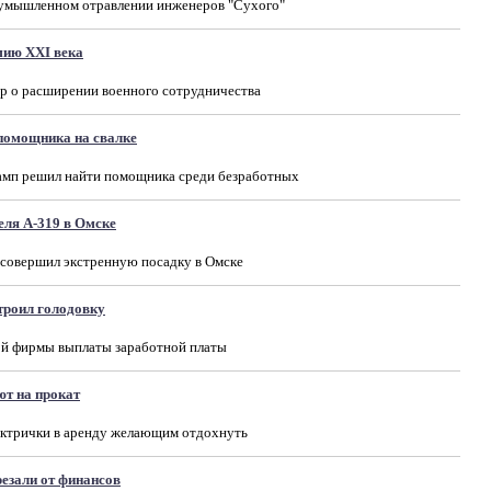
 умышленном отравлении инженеров "Сухого"
мию XXI века
р о расширении военного сотрудничества
помощника на свалке
амп решил найти помощника среди безработных
еля А-319 в Омске
 совершил экстренную посадку в Омске
троил голодовку
ной фирмы выплаты заработной платы
ют на прокат
ектрички в аренду желающим отдохнуть
езали от финансов