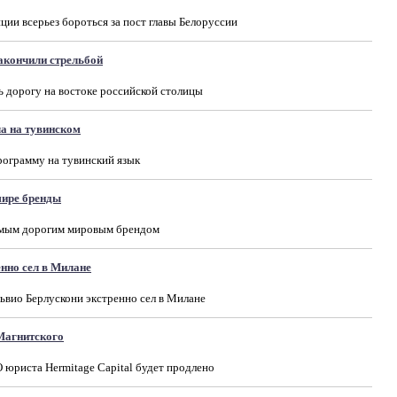
ии всерьез бороться за пост главы Белоруссии
акончили стрельбой
ь дорогу на востоке российской столицы
а на тувинском
рограмму на тувинский язык
мире бренды
самым дорогим мировым брендом
нно сел в Милане
ьвио Берлускони экстренно сел в Милане
Магнитского
 юриста Hermitage Capital будет продлено