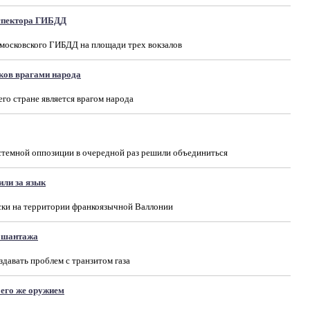
нспектора ГИБДД
 московского ГИБДД на площади трех вокзалов
ков врагами народа
его стране является врагом народа
стемной оппозиции в очередной раз решили объединиться
или за язык
ски на территории франкоязычной Валлонии
о шантажа
здавать проблем с транзитом газа
 его же оружием