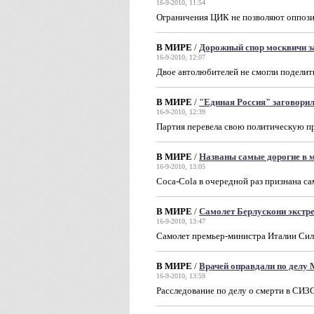
16-9-2010, 11:54
Ограничения ЦИК не позволяют оппозиц
В МИРЕ
/
Дорожный спор москвичи з
16-9-2010, 12:07
Двое автолюбителей не смогли поделит
В МИРЕ
/
"Единая Россия" заговорил
16-9-2010, 12:39
Партия перевела свою политическую п
В МИРЕ
/
Названы самые дорогие в 
16-9-2010, 13:05
Coca-Cola в очередной раз признана 
В МИРЕ
/
Самолет Берлускони экстре
16-9-2010, 13:47
Самолет премьер-министра Италии Сил
В МИРЕ
/
Врачей оправдали по делу 
16-9-2010, 13:59
Расследование по делу о смерти в СИЗО