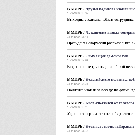
В МИРЕ
/
Друзья водителя избили и
16-9-2010, 16:32
Выходцы с Кавказа избили сотрудника
В МИРЕ
/
Лукашенко назвал соперни
16-9-2010, 16:49
Президент Белоруссии рассказал, кто в 
В МИРЕ
/
Симуляция демократии
16-9-2010, 17:04
Разрозненные группы российской неси
В МИРЕ
/
Бельгийского политика изб
16-9-2010, 17:35
Политика избили за беседу по-фламанд
В МИРЕ
/
Киев отказался от газовог
16-9-2010, 18:29
Украина заверила, что не собирается со
В МИРЕ
/
Боевики ответили Израилю
16-9-2010, 19:17