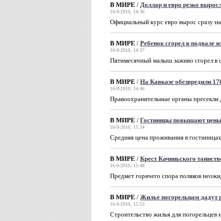
В МИРЕ
/
Доллар и евро резко выросл
16-9-2010, 14:36
Официальный курс евро вырос сразу на 
В МИРЕ
/
Ребенок сгорел в подвале и
16-9-2010, 14:37
Пятимесячный малыш заживо сгорел в с
В МИРЕ
/
На Кавказе обезвредили 17
16-9-2010, 14:46
Правоохранительные органы пресекли д
В МИРЕ
/
Гостиницы повышают цены 
16-9-2010, 15:34
Средняя цена проживания в гостиница
В МИРЕ
/
Крест Качиньского таинств
16-9-2010, 15:48
Предмет горячего спора поляков неож
В МИРЕ
/
Жилье погорельцам дадут 
16-9-2010, 15:53
Строительство жилья для погорельцев и