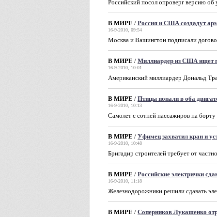
Российский посол опроверг версию об
В МИРЕ
/
Россия и США создадут ар
16-9-2010, 09:54
Москва и Вашингтон подписали догово
В МИРЕ
/
Миллиардер из США ищет 
16-9-2010, 10:01
Американский миллиардер Дональд Тр
В МИРЕ
/
Птицы попали в оба двигат
16-9-2010, 10:13
Самолет с сотней пассажиров на борту
В МИРЕ
/
Уфимец захватил кран и ус
16-9-2010, 10:48
Бригадир строителей требует от част
В МИРЕ
/
Российские электрички сда
16-9-2010, 11:18
Железнодорожники решили сдавать эл
В МИРЕ
/
Соперников Лукашенко отр