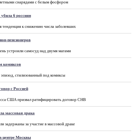
метными снарядами с белым фосфором
 убила 6 россиян
я тенденция к снижению числа заболевших
нов-пенсионеров
ень устроили самосуд над двумя магами
ем комиксов
я эпизод, стилизованный под комиксы
овор с Россией
есса США призвал ратифицировать договор СНВ
ла массовая драка
ли задержаны за участие в массовой драке
 в центре Москвы