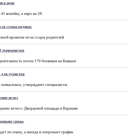
и в цене
41 копейку, а евро на 28
з-за ссоры родных
воей кроватке из-за ссоры родителей
0 террористов
еятельность почти 170 боевиков на Кавказе
для туристов
х повысилась, утверждают специалисты
енно исчез
иданно исчез с Дворцовой площади в Варшаве
раньше срока
дет по плану, а иногда и опережает график