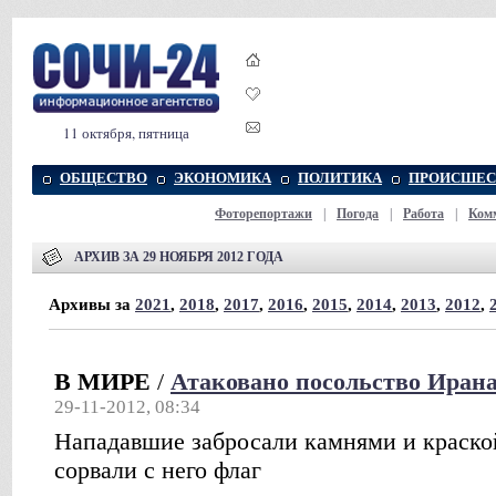
11 октября, пятница
ОБЩЕСТВО
ЭКОНОМИКА
ПОЛИТИКА
ПРОИСШЕС
Фоторепортажи
|
Погода
|
Работа
|
Ком
АРХИВ ЗА 29 НОЯБРЯ 2012 ГОДА
Архивы за
2021
,
2018
,
2017
,
2016
,
2015
,
2014
,
2013
,
2012
,
В МИРЕ
/
Атаковано посольство Ирана
29-11-2012, 08:34
Нападавшие забросали камнями и краско
сорвали с него флаг