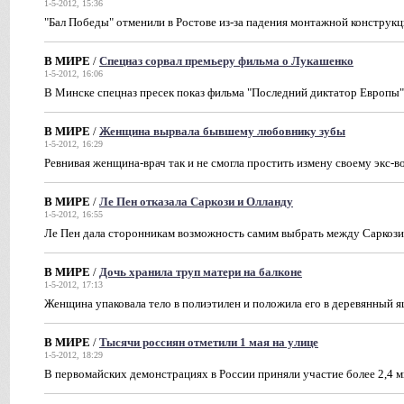
1-5-2012, 15:36
"Бал Победы" отменили в Ростове из-за падения монтажной конструкц
В МИРЕ
/
Спецназ сорвал премьеру фильма о Лукашенко
1-5-2012, 16:06
В Минске спецназ пресек показ фильма "Последний диктатор Европы"
В МИРЕ
/
Женщина вырвала бывшему любовнику зубы
1-5-2012, 16:29
Ревнивая женщина-врач так и не смогла простить измену своему экс-
В МИРЕ
/
Ле Пен отказала Саркози и Олланду
1-5-2012, 16:55
Ле Пен дала сторонникам возможность самим выбрать между Саркози
В МИРЕ
/
Дочь хранила труп матери на балконе
1-5-2012, 17:13
Женщина упаковала тело в полиэтилен и положила его в деревянный 
В МИРЕ
/
Тысячи россиян отметили 1 мая на улице
1-5-2012, 18:29
В первомайских демонстрациях в России приняли участие более 2,4 м