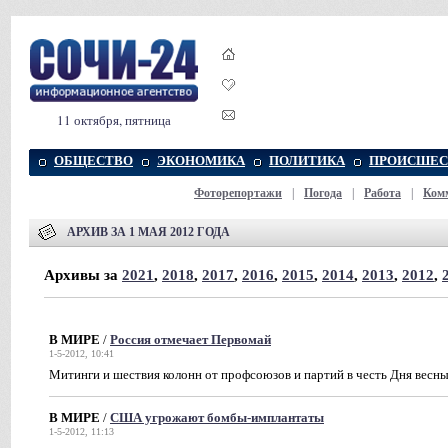
11 октября, пятница
ОБЩЕСТВО
ЭКОНОМИКА
ПОЛИТИКА
ПРОИСШЕС
Фоторепортажи
|
Погода
|
Работа
|
Ком
АРХИВ ЗА 1 МАЯ 2012 ГОДА
Архивы за
2021
,
2018
,
2017
,
2016
,
2015
,
2014
,
2013
,
2012
,
В МИРЕ
/
Россия отмечает Первомай
1-5-2012, 10:41
Митинги и шествия колонн от профсоюзов и партий в честь Дня весны
В МИРЕ
/
США угрожают бомбы-имплантаты
1-5-2012, 11:13