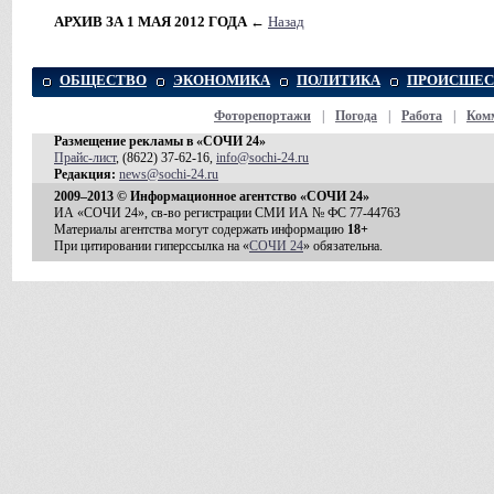
АРХИВ ЗА 1 МАЯ 2012 ГОДА
←
Назад
ОБЩЕСТВО
ЭКОНОМИКА
ПОЛИТИКА
ПРОИСШЕС
Фоторепортажи
|
Погода
|
Работа
|
Ком
Размещение рекламы в «СОЧИ 24»
Прайс-лист
, (8622) 37-62-16,
info@sochi-24.ru
Редакция:
news@sochi-24.ru
2009–2013 © Информационное агентство «СОЧИ 24»
ИА «СОЧИ 24», св-во регистрации СМИ ИА № ФС 77-44763
Материалы агентства могут содержать информацию
18+
При цитировании гиперссылка на «
СОЧИ 24
» обязательна.