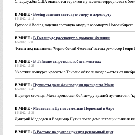
Спецслужбы США опасаются терактов с участием террористов с бо
В МИРЕ
/
Boeing зацепил световую опору в аэропорту
1-5-2012, 11:18
Грузовой Boeing зацепил световую опору в аэропорту Новосибирска
В МИРЕ
/
В Голливуде расскажут о пропаже Феллини
1-5-2012, 12:03
Фильм под названием "Черно-белый Феллини" затеял режиссер Генри
В МИРЕ
/
В Тайване запретили любить женатых
1-5-2012, 13:25
Участниц конкурса красоты в Тайване обязали воздержаться от внебр
В МИРЕ
/
Путчисты дали бой гвардии президента Мали
1-5-2012, 14:46
В центре столицы Мали произошел бой между армией путчистов и "к
В МИРЕ
/
Медведев и Путин отметили Первомай в баре
1-5-2012, 15:33
Дмитрий Медведев и Владимир Путин после демонстрации выпили пив
В МИРЕ
/
В Ростове на зрителя рухнул рекламный щит