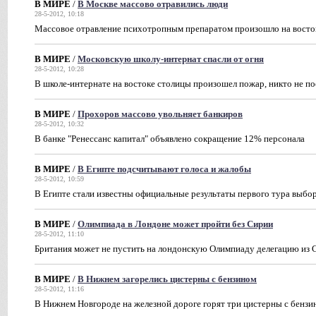
В МИРЕ
/
В Москве массово отравились люди
28-5-2012, 10:18
Массовое отравление психотропным препаратом произошло на вост
В МИРЕ
/
Московскую школу-интернат спасли от огня
28-5-2012, 10:28
В школе-интернате на востоке столицы произошел пожар, никто не п
В МИРЕ
/
Прохоров массово увольняет банкиров
28-5-2012, 10:32
В банке "Ренессанс капитал" объявлено сокращение 12% персонала
В МИРЕ
/
В Египте подсчитывают голоса и жалобы
28-5-2012, 10:59
В Египте стали известны официальные результаты первого тура выбо
В МИРЕ
/
Олимпиада в Лондоне может пройти без Сирии
28-5-2012, 11:10
Британия может не пустить на лондонскую Олимпиаду делегацию из 
В МИРЕ
/
В Нижнем загорелись цистерны с бензином
28-5-2012, 11:16
В Нижнем Новгороде на железной дороге горят три цистерны с бензи