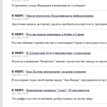
28-5-2012, 14:26
О причинах ухода Фридмана в компании не сообщают
В МИРЕ
/
Около вертолета Ахмадинежада пойман шпион
28-5-2012, 14:33
Арестован шпион, которому удалось пробраться к вертолету презид
В МИРЕ
/
Россия нашла виновных в бойне в Сирии
28-5-2012, 14:59
Россия обвиняет правительство и оппозицию Сирии в трагедии в посе
В МИРЕ
/
В Татарстане будут производить углеволокно
28-5-2012, 15:03
Росатом и компания "Композит" начали строительство завода по прои
В МИРЕ
/
Бен Ладена перевозили с козами и овцами
28-5-2012, 15:05
В последние годы своей жизни лидер "Аль-Каиды" передвигался в гру
В МИРЕ
/
Британские монархи "стоят" 70 миллиардов
28-5-2012, 15:43
Эта цифра состоит из активов, разбросанных по всему миру