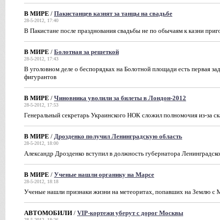
В МИРЕ
/
Пакистанцев казнят за танцы на свадьбе
28-5-2012, 17:40
В Пакистане после празднования свадьбы не по обычаям к казни приг
В МИРЕ
/
Болотная за решеткой
28-5-2012, 17:43
В уголовном деле о беспорядках на Болотной площади есть первая за
фигурантов
В МИРЕ
/
Чиновника уволили за билеты в Лондон-2012
28-5-2012, 17:53
Генеральный секретарь Украинского НОК сложил полномочия из-за ск
В МИРЕ
/
Дрозденко получил Ленинградскую область
28-5-2012, 18:00
Александр Дрозденко вступил в должность губернатора Ленинградско
В МИРЕ
/
Ученые нашли органику на Марсе
28-5-2012, 18:18
Ученые нашли признаки жизни на метеоритах, попавших на Землю с 
АВТОМОБИЛИ
/
VIP-кортежи уберут с дорог Москвы
28-5-2012, 18:26