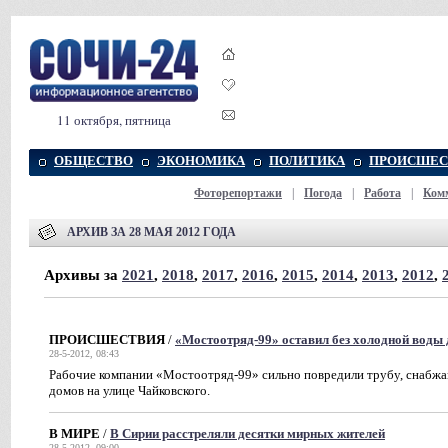
11 октября, пятница
ОБЩЕСТВО
ЭКОНОМИКА
ПОЛИТИКА
ПРОИСШЕС
Фоторепортажи
|
Погода
|
Работа
|
Ком
АРХИВ ЗА 28 МАЯ 2012 ГОДА
Архивы за
2021
,
2018
,
2017
,
2016
,
2015
,
2014
,
2013
,
2012
,
ПРОИСШЕСТВИЯ
/
«Мостоотряд-99» оставил без холодной воды 
28-5-2012, 08:43
Рабочие компании «Мостоотряд-99» сильно повредили трубу, снабж
домов на улице Чайковского.
В МИРЕ
/
В Сирии расстреляли десятки мирных жителей
28-5-2012, 09:00