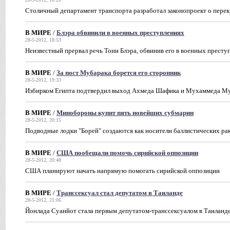
Столичный департамент транспорта разработал законопроект о пере
В МИРЕ
/
Блэра обвинили в военных преступлениях
28-5-2012, 18:53
Неизвестный прервал речь Тони Блэра, обвинив его в военных престу
В МИРЕ
/
За пост Мубарака борется его сторонник
28-5-2012, 19:33
Избирком Египта подтвердил выход Ахмеда Шафика и Мухаммеда Му
В МИРЕ
/
Минобороны купит пять новейших субмарин
28-5-2012, 20:15
Подводные лодки "Борей" создаются как носители баллистических рак
В МИРЕ
/
США пообещали помочь сирийской оппозиции
28-5-2012, 20:48
США планируют начать напрямую помогать сирийской оппозиции
В МИРЕ
/
Транссексуал стал депутатом в Таиланде
28-5-2012, 21:06
Йонлада Суанйот стала первым депутатом-транссексуалом в Таиланд