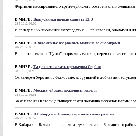
Жертвами массированного артиллерийского обстрела стали женщины 
В МИРЕ
/
Выпускники начали сдавать ЕГЭ
28-5-2012, 09:02
В понедельник школьники могут сдать ЕГЭ по истории, биологии и и
В МИРЕ
/
В Забайкалье взорвалась машина со снарядами
28-5-2012, 09:28
В районе полигона "Цугол" взорвалась машина, перевозившая старые
В МИРЕ
/
Тадич готов стать премьером Сербии
28-5-2012, 09:43
Он намерен бороться с бедностью, коррупцией и добиваться вступлен
В МИРЕ
/
Москвичей ждет дождливая неделя
28-5-2012, 09:51
За четыре дня в столице выпадет почти половина месячной нормы ос
В МИРЕ
/
В Кабардино-Балкарии ранили главу района
28-5-2012, 09:57
В Кабардино-Балкарии ранен глава администрации Баксанского район