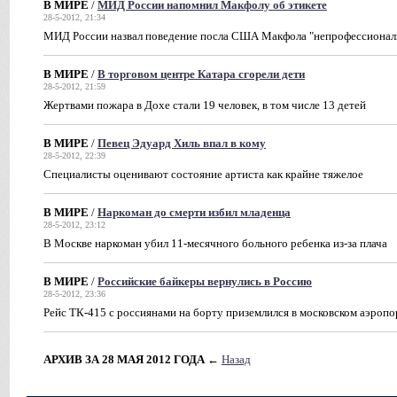
В МИРЕ
/
МИД России напомнил Макфолу об этикете
28-5-2012, 21:34
МИД России назвал поведение посла США Макфола "непрофессиона
В МИРЕ
/
В торговом центре Катара сгорели дети
28-5-2012, 21:59
Жертвами пожара в Дохе стали 19 человек, в том числе 13 детей
В МИРЕ
/
Певец Эдуард Хиль впал в кому
28-5-2012, 22:39
Специалисты оценивают состояние артиста как крайне тяжелое
В МИРЕ
/
Наркоман до смерти избил младенца
28-5-2012, 23:12
В Москве наркоман убил 11-месячного больного ребенка из-за плача
В МИРЕ
/
Российские байкеры вернулись в Россию
28-5-2012, 23:36
Рейс ТК-415 с россиянами на борту приземлился в московском аэропо
АРХИВ ЗА 28 МАЯ 2012 ГОДА
←
Назад