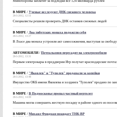
Минобороны заплатит за подлодки все 124 миллиарда рублей
В МИРЕ
/
Ученые исследуют ДНК снежного человека
28-5-2012, 12:51
Специалисты решили проверить ДНК останков снежных людей
В МИРЕ
/
Два тибетских монаха подожгли себя
28-5-2012, 13:27
В Лхасе два монаха устроили акт самосожжения, выступая за свобод
АВТОМОБИЛИ
/
Почтальонов пересадят на электромобили
28-5-2012, 13:31
Первым электрокары в преддверии Игр получат краснодарские почта
В МИРЕ
/
"Яковлев" и "Туполев" продавали за копейки
28-5-2012, 13:48
Имущество ОКБ имени Яковлева и холдинга "Туполев" продано по за
В МИРЕ
/
В Подмосковье пропал частный вертолет
28-5-2012, 14:09
Машина могла совершить жесткую посадку в районе одного из поселк
В МИРЕ
/
Михаил Фридман покидает ТНК-BP