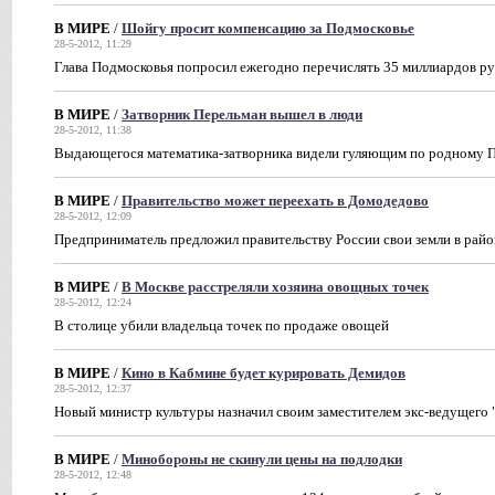
В МИРЕ
/
Шойгу просит компенсацию за Подмосковье
28-5-2012, 11:29
Глава Подмосковья попросил ежегодно перечислять 35 миллиардов р
В МИРЕ
/
Затворник Перельман вышел в люди
28-5-2012, 11:38
Выдающегося математика-затворника видели гуляющим по родному 
В МИРЕ
/
Правительство может переехать в Домодедово
28-5-2012, 12:09
Предприниматель предложил правительству России свои земли в рай
В МИРЕ
/
В Москве расстреляли хозяина овощных точек
28-5-2012, 12:24
В столице убили владельца точек по продаже овощей
В МИРЕ
/
Кино в Кабмине будет курировать Демидов
28-5-2012, 12:37
Новый министр культуры назначил своим заместителем экс-ведущего
В МИРЕ
/
Минобороны не скинули цены на подлодки
28-5-2012, 12:48