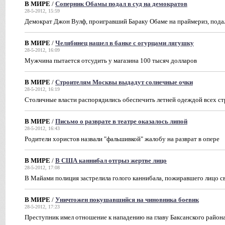
В МИРЕ
/
Соперник Обамы подал в суд на демократов
28-5-2012, 15:59
Демократ Джон Вулф, проигравший Бараку Обаме на праймериз, подал
В МИРЕ
/
Челябинец нашел в банке с огурцами лягушку
28-5-2012, 16:09
Мужчина пытается отсудить у магазина 100 тысяч долларов
В МИРЕ
/
Строителям Москвы выдадут солнечные очки
28-5-2012, 16:19
Столичные власти распорядились обеспечить летней одеждой всех с
В МИРЕ
/
Письмо о разврате в театре оказалось липой
28-5-2012, 16:43
Родители хористов назвали "фальшивкой" жалобу на разврат в опере
В МИРЕ
/
В США каннибал отгрыз жертве лицо
28-5-2012, 17:08
В Майами полиция застрелила голого каннибала, пожиравшего лицо с
В МИРЕ
/
Уничтожен покушавшийся на чиновника боевик
28-5-2012, 17:23
Преступник имел отношение к нападению на главу Баксанского район