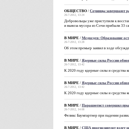
ОБЩЕСТВО
/
Сочинцы завершают ра
26-7-2012, 13:24
Добровольцы уже приступили к восстан
и вывоза мусора из Сочи прибыли 33 са
В МИРЕ
/
Медведев: Образование ос
26-7-2012, 13:28
Об этом премьер заявил в ходе обсужде
В МИРЕ
/
Ядерные силы России обнов
26-7-2012, 13:42
К 2020 году ядерные силы и средства 
В МИРЕ
/
Ядерные силы России обнов
26-7-2012, 13:42
К 2020 году ядерные силы и средства 
В МИРЕ
/
Парашютист совершил пры
26-7-2012, 14:08
Феликс Баумгартнер при падении развил
В МИРЕ
/
США прогнозируют взлет ц