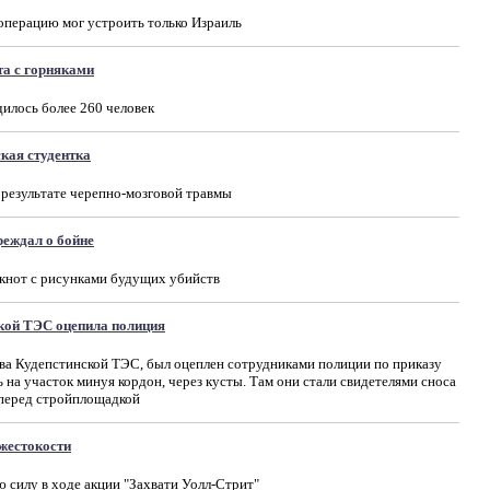
 операцию мог устроить только Израиль
та с горняками
дилось более 260 человек
кая студентка
 результате черепно-мозговой травмы
реждал о бойне
кнот с рисунками будущих убийств
кой ТЭС оцепила полиция
ва Кудепстинской ТЭС, был оцеплен сотрудниками полиции по приказу
на участок минуя кордон, через кусты. Там они стали свидетелями сноса
 перед стройплощадкой
жестокости
силу в ходе акции "Захвати Уолл-Стрит"