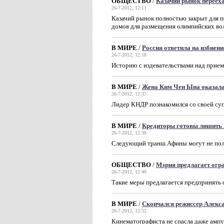
ОБЩЕСТВО
/
Казачий рынок переех
26-7-2012, 12:11
Казачий рынок полностью закрыт для п
домов для размещения олимпийских во
В МИРЕ
/
Россия ответила на избиен
26-7-2012, 12:18
Историю с издевательствами над прие
В МИРЕ
/
Жена Ким Чен Ына оказала
26-7-2012, 12:37
Лидер КНДР познакомился со своей суп
В МИРЕ
/
Кредиторы готовы лишить 
26-7-2012, 12:38
Следующий транш Афины могут не полу
ОБЩЕСТВО
/
Мэрия предлагает огр
26-7-2012, 12:46
Такие меры предлагается предпринять 
В МИРЕ
/
Скончался режиссер Алекс
26-7-2012, 12:52
Кинематографиста не спасла даже ампу