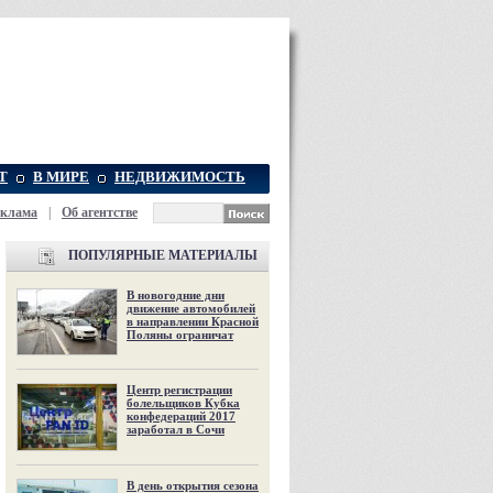
Т
В МИРЕ
НЕДВИЖИМОСТЬ
еклама
|
Об агентстве
ПОПУЛЯРНЫЕ МАТЕРИАЛЫ
В новогодние дни
движение автомобилей
в направлении Красной
Поляны ограничат
Центр регистрации
болельщиков Кубка
конфедераций 2017
заработал в Сочи
В день открытия сезона