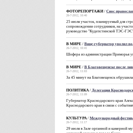
ФОТОРЕПОРТАЖИ
/
Снос правосла
26-7-2012, 10:40
25 июля участок, планируемый для стр
сопровождении сотрудников, на участ
руководство "Кудепстинской ТЭС-ГЭС" 
В МИРЕ
/
Вице-губернатор уволил в
26-7-2012, 10:41
Шофера из администрации Приморья ув
В МИРЕ
/
В Благовещенске после ли
26-7-2012, 11:03
За 45 минут на Благовещенск обрушила
ПОЛИТИКА
/
Делегация Краснодарск
26-7-2012, 11:09
Губернатор Краснодарского края Алекс
Краснодарского края в связи с событи
КУЛЬТУРА
/
Международный фестива
26-7-2012, 11:17
29 июля в Зале органной и камерной м