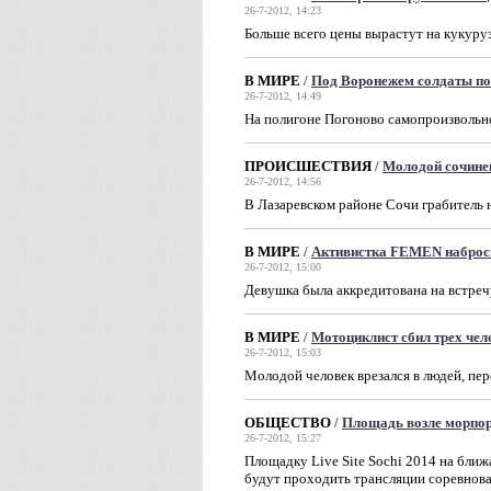
26-7-2012, 14:23
Больше всего цены вырастут на кукуруз
В МИРЕ
/
Под Воронежем солдаты по
26-7-2012, 14:49
На полигоне Погоново самопроизвольно
ПРОИСШЕСТВИЯ
/
Молодой сочине
26-7-2012, 14:56
В Лазаревском районе Сочи грабитель 
В МИРЕ
/
Активистка FEMEN наброси
26-7-2012, 15:00
Девушка была аккредитована на встреч
В МИРЕ
/
Мотоциклист сбил трех чел
26-7-2012, 15:03
Молодой человек врезался в людей, пе
ОБЩЕСТВО
/
Площадь возле морпорт
26-7-2012, 15:27
Площадку Live Site Sochi 2014 на ближ
будут проходить трансляции соревнова