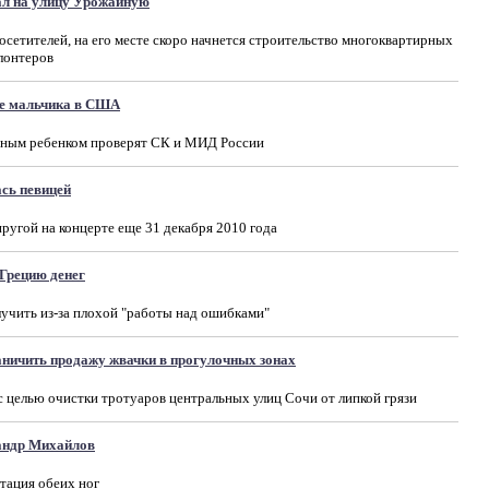
ал на улицу Урожайную
осетителей, на его месте скоро начнется строительство многоквартирных
лонтеров
ие мальчика в США
мным ребенком проверят СК и МИД России
сь певицей
ругой на концерте еще 31 декабря 2010 года
Грецию денег
чить из-за плохой "работы над ошибками"
аничить продажу жвачки в прогулочных зонах
с целью очистки тротуаров центральных улиц Сочи от липкой грязи
андр Михайлов
тация обеих ног