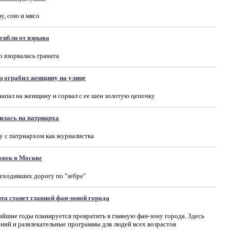
у, сою и мясо
гибли от взрыва
 взорвалась граната
ц ограбил женщину на улице
напал на женщину и сорвал с ее шеи золотую цепочку
лась на патриарха
у с патриархом как журналистка
овек в Москве
реходивших дорогу по "зебре"
а станет главной фан-зоной города
айшие годы планируется превратить в главную фан-зону города. Здесь
ний и развлекательные программы для людей всех возрастов