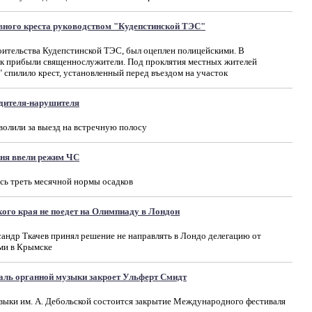
вного креста руководством "Кудепстинской ТЭС"
оительства Кудепстинской ТЭС, был оцеплен полицейскими. В
ок прибыли священнослужители. Под проклятия местных жителей
спилило крест, установленный перед въездом на участок
одителя-нарушителя
олили за выезд на встречную полосу
вня ввели режим ЧС
сь треть месячной нормы осадков
ого края не поедет на Олимпиаду в Лондон
андр Ткачев принял решение не направлять в Лондо делегацию от
ями в Крымске
ль органной музыки закроет Ульферт Смидт
узыки им. А. Дебольской состоится закрытие Международного фестиваля