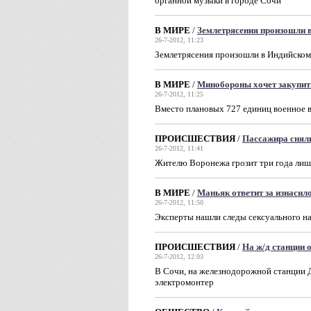
органной музыки в городе Сочи
В МИРЕ
/
Землетрясения произошли в
26-7-2012, 11:23
Землетрясения произошли в Индийском
В МИРЕ
/
Минобороны хочет закупит
26-7-2012, 11:25
Вместо плановых 727 единиц военное 
ПРОИСШЕСТВИЯ
/
Пассажира сняли
26-7-2012, 11:41
Жителю Воронежа грозит три года лиш
В МИРЕ
/
Маньяк ответит за изнасил
26-7-2012, 11:50
Эксперты нашли следы сексуального н
ПРОИСШЕСТВИЯ
/
На ж/д станции 
26-7-2012, 12:03
В Сочи, на железнодорожной станции Д
электромонтер