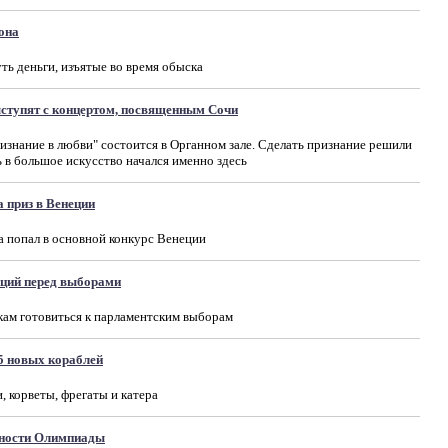
она
ть деньги, изъятые во время обыска
тупят с концертом, посвященным Сочи
изнание в любви" состоится в Органном зале. Сделать признание решили
 в большое искусство начался именно здесь
а приз в Венеции
 попал в основной конкурс Венеции
ций перед выборами
кам готовиться к парламентским выборам
5 новых кораблей
 корветы, фрегаты и катера
сности Олимпиады