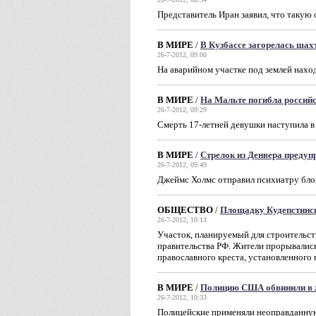
Представитель Иран заявил, что такую
В МИРЕ
/
В Кузбассе загорелась шах
26-7-2012, 09:00
На аварийном участке под землей нахо
В МИРЕ
/
На Мальте погибла российс
26-7-2012, 09:29
Смерть 17-летней девушки наступила в
В МИРЕ
/
Стрелок из Денвера предуп
26-7-2012, 09:49
Джеймс Холмс отправил психиатру бло
ОБЩЕСТВО
/
Площадку Кудепстинс
26-7-2012, 10:13
Участок, планируемый для строительст
правительства РФ. Жители прорывались 
православного креста, установленного
В МИРЕ
/
Полицию США обвинили в 
26-7-2012, 10:33
Полицейские применяли неоправданную 