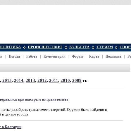
ПОЛИТИКА
ПРОИСШЕСТВИЯ
КУЛЬТУРА
ТУРИЗМ
СПОР
жи
|
Погода
|
Работа
|
Комментарии
|
Форум
|
Карта
|
Подписка
|
Р
,
2015
,
2014
,
2013
,
2012
,
2011
,
2010
,
2009
гг.
дорвались при выстреле из гранатомета
пытке разобрать гранатомет отверткой. Оружие было найдено в
 в центре города
е в Болгарии