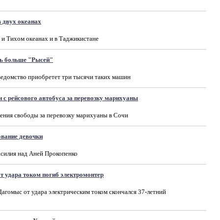
 двух океанах
 и Тихом океанах и в Таджикистане
ь больше "Рысей"
ведомство приобретет три тысячи таких машин
 с рейсового автобуса за перевозку марихуаны
ения свободы за перевозку марихуаны в Сочи
ование девочки
асилия над Аней Прокопенко
от удара током погиб электромонтер
агомыс от удара электрическим током скончался 37-летний