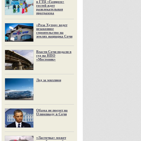
в ГТЦ «Газпром»
гостей ждет
развлекательная
программа
«Роза Хутор» ведет
незаконное
строительство на
землях нацпарка Сочи
Власти Сочи подали в
суд на НПО
«Мостовик»
Лед за миллион
Обама не поедет на
Олимпиаду в Сочи
«Ласточка» может