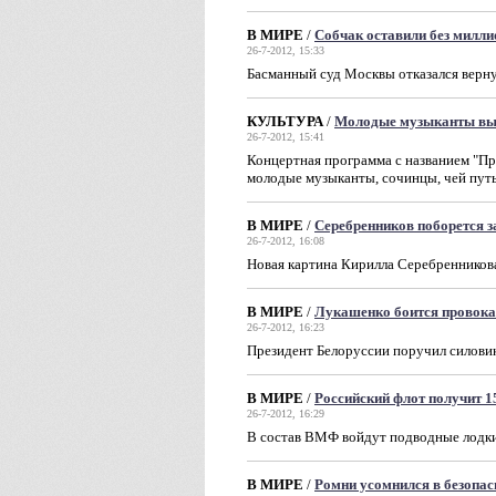
В МИРЕ
/
Собчак оставили без милли
26-7-2012, 15:33
Басманный суд Москвы отказался верну
КУЛЬТУРА
/
Молодые музыканты выс
26-7-2012, 15:41
Концертная программа с названием "Пр
молодые музыканты, сочинцы, чей путь
В МИРЕ
/
Серебренников поборется з
26-7-2012, 16:08
Новая картина Кирилла Серебренникова
В МИРЕ
/
Лукашенко боится провока
26-7-2012, 16:23
Президент Белоруссии поручил силови
В МИРЕ
/
Российский флот получит 1
26-7-2012, 16:29
В состав ВМФ войдут подводные лодки,
В МИРЕ
/
Ромни усомнился в безопа