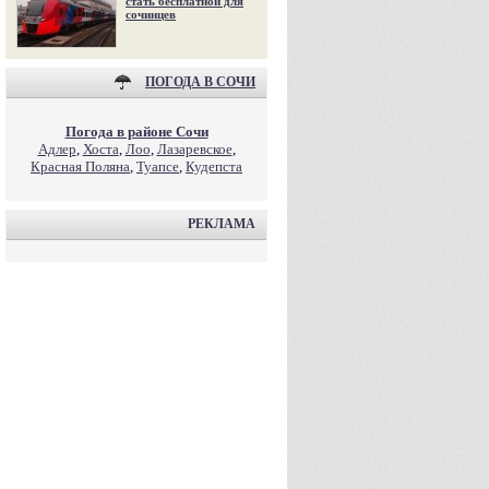
стать бесплатной для
сочинцев
ПОГОДА В СОЧИ
Погода в районе Сочи
Адлер
,
Хоста
,
Лоо
,
Лазаревское
,
Красная Поляна
,
Туапсе
,
Кудепста
РЕКЛАМА