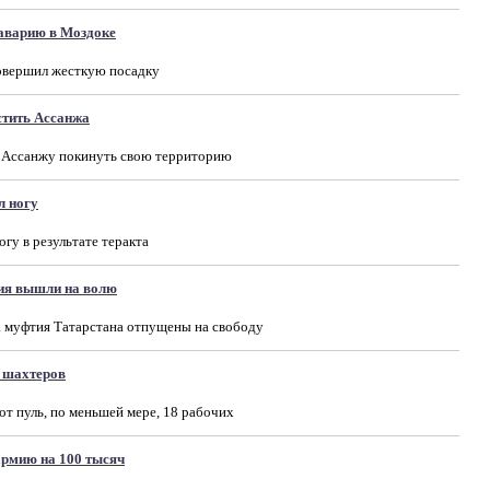
 аварию в Моздоке
овершил жесткую посадку
стить Ассанжа
 Ассанжу покинуть свою территорию
л ногу
гу в результате теракта
ия вышли на волю
 муфтия Татарстана отпущены на свободу
 шахтеров
т пуль, по меньшей мере, 18 рабочих
армию на 100 тысяч