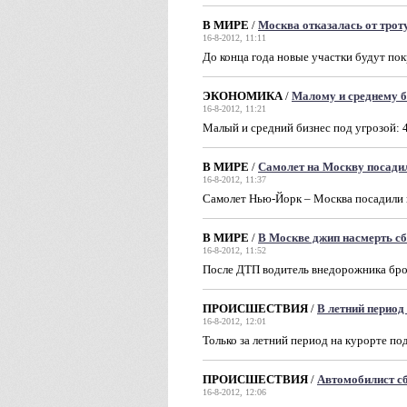
В МИРЕ
/
Москва отказалась от трот
16-8-2012, 11:11
До конца года новые участки будут по
ЭКОНОМИКА
/
Малому и среднему б
16-8-2012, 11:21
Малый и средний бизнес под угрозой: 
В МИРЕ
/
Самолет на Москву посадил
16-8-2012, 11:37
Самолет Нью-Йорк – Москва посадили в
В МИРЕ
/
В Москве джип насмерть с
16-8-2012, 11:52
После ДТП водитель внедорожника бро
ПРОИСШЕСТВИЯ
/
В летний период
16-8-2012, 12:01
Только за летний период на курорте по
ПРОИСШЕСТВИЯ
/
Автомобилист сб
16-8-2012, 12:06