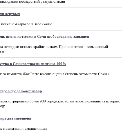
ликвидации последствий разгула стихии
ли мертвым
 песчаном карьере в Забайкалье
ень цен на коттеджи в Сочи необоснованно завышен
 на коттеджи остался крайне низким. Причина этого – завышенный
сты
тура в Сочи построена почти на 100%
го комитета Жак Рогге высоко оценил степень готовности Сочи к
нтеров продолжает набор
арегистрировано более 900 городских волонтеров, половина из которых
оду
лира два миллиона
ь с деньгами и украшениями