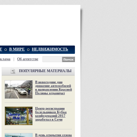
Т
В МИРЕ
НЕДВИЖИМОСТЬ
еклама
|
Об агентстве
ПОПУЛЯРНЫЕ МАТЕРИАЛЫ
В новогодние дни
движение автомобилей
в направлении Красной
Поляны ограничат
Центр регистрации
болельщиков Кубка
конфедераций 2017
заработал в Сочи
В день открытия сезона