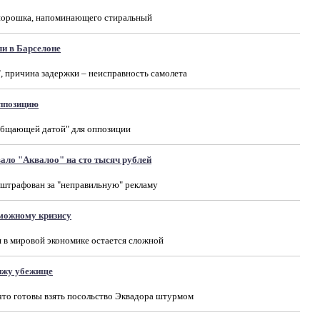
о порошка, напоминающего стиральный
ли в Барселоне
, причина задержки – неисправность самолета
ппозицию
зобщающей датой" для оппозиции
ло "Аквалоо" на сто тысяч рублей
оштрафован за "неправильную" рекламу
зможному кризису
я в мировой экономике остается сложной
нжу убежище
 что готовы взять посольство Эквадора штурмом