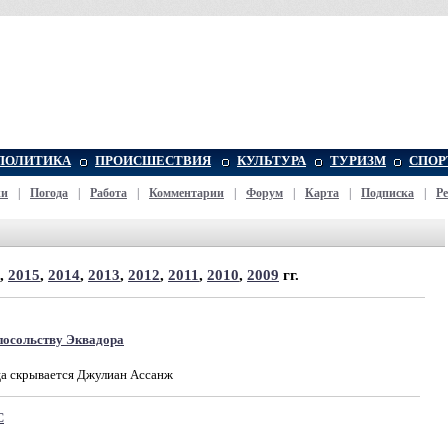
ПОЛИТИКА
ПРОИСШЕСТВИЯ
КУЛЬТУРА
ТУРИЗМ
СПОР
жи
|
Погода
|
Работа
|
Комментарии
|
Форум
|
Карта
|
Подписка
|
Р
,
2015
,
2014
,
2013
,
2012
,
2011
,
2010
,
2009
гг.
посольству Эквадора
а скрывается Джулиан Ассанж
С