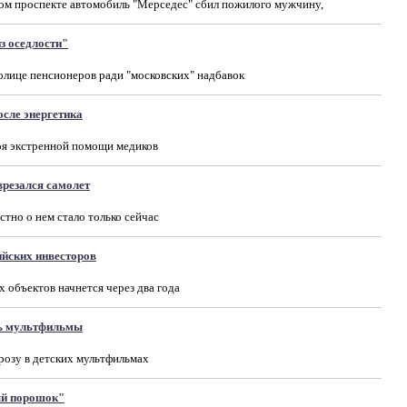
ом проспекте автомобиль "Мерседес" сбил пожилого мужчину,
з оседлости"
толице пенсионеров ради "московских" надбавок
сле энергетика
аря экстренной помощи медиков
врезался самолет
стно о нем стало только сейчас
ийских инвесторов
объектов начнется через два года
ть мультфильмы
розу в детских мультфильмах
ый порошок"