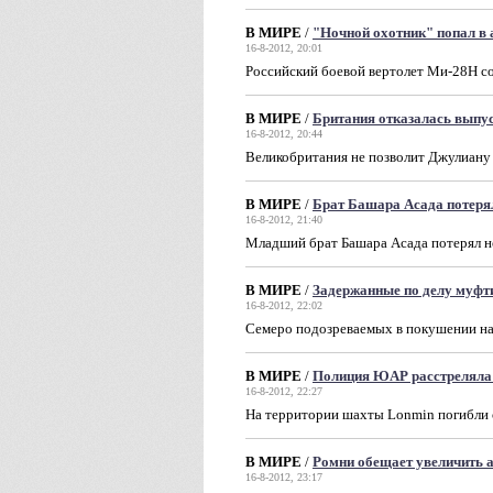
В МИРЕ
/
"Ночной охотник" попал в
16-8-2012, 20:01
Российский боевой вертолет Ми-28Н с
В МИРЕ
/
Британия отказалась выпу
16-8-2012, 20:44
Великобритания не позволит Джулиану
В МИРЕ
/
Брат Башара Асада потеря
16-8-2012, 21:40
Младший брат Башара Асада потерял но
В МИРЕ
/
Задержанные по делу муфт
16-8-2012, 22:02
Семеро подозреваемых в покушении на
В МИРЕ
/
Полиция ЮАР расстреляла
16-8-2012, 22:27
На территории шахты Lonmin погибли о
В МИРЕ
/
Ромни обещает увеличить 
16-8-2012, 23:17