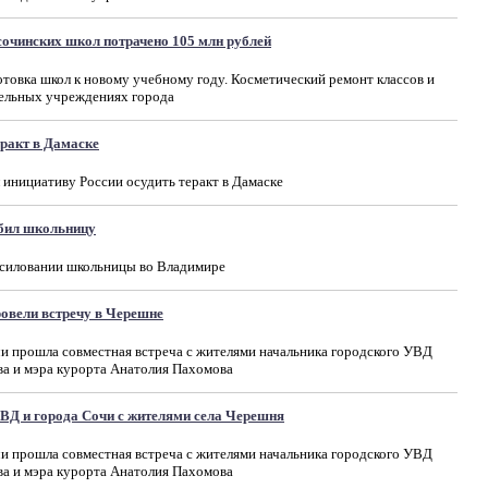
сочинских школ потрачено 105 млн рублей
овка школ к новому учебному году. Косметический ремонт классов и
тельных учреждениях города
ракт в Дамаске
инициативу России осудить теракт в Дамаске
убил школьницу
насиловании школьницы во Владимире
овели встречу в Черешне
и прошла совместная встреча с жителями начальника городского УВД
ва и мэра курорта Анатолия Пахомова
УВД и города Сочи с жителями села Черешня
и прошла совместная встреча с жителями начальника городского УВД
ва и мэра курорта Анатолия Пахомова