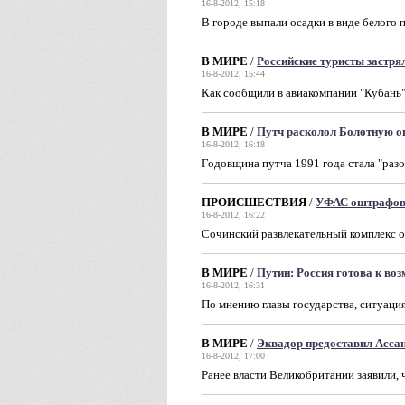
16-8-2012, 15:18
В городе выпали осадки в виде белог
В МИРЕ
/
Российские туристы застря
16-8-2012, 15:44
Как сообщили в авиакомпании "Кубань"
В МИРЕ
/
Путч расколол Болотную о
16-8-2012, 16:18
Годовщина путча 1991 года стала "ра
ПРОИСШЕСТВИЯ
/
УФАС оштрафова
16-8-2012, 16:22
Сочинский развлекательный комплекс 
В МИРЕ
/
Путин: Россия готова к во
16-8-2012, 16:31
По мнению главы государства, ситуаци
В МИРЕ
/
Эквадор предоставил Асса
16-8-2012, 17:00
Ранее власти Великобритании заявили,