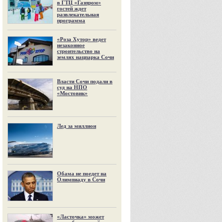
в ГТЦ «Газпром»
гостей ждет
развлекательная
программа
«Роза Хутор» ведет
незаконное
строительство на
землях нацпарка Сочи
Власти Сочи подали в
суд на НПО
«Мостовик»
Лед за миллион
Обама не поедет на
Олимпиаду в Сочи
«Ласточка» может