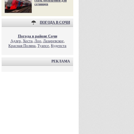
стать бесплатной для
сочинцев
ПОГОДА В СОЧИ
Погода в районе Сочи
Адлер
,
Хоста
,
Лоо
,
Лазаревское
,
Красная Поляна
,
Туапсе
,
Кудепста
РЕКЛАМА