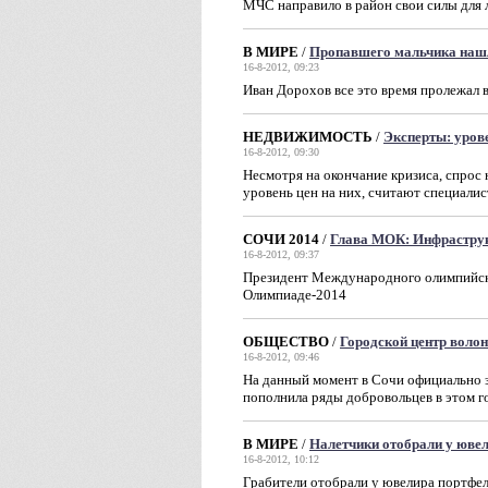
МЧС направило в район свои силы для 
В МИРЕ
/
Пропавшего мальчика наш
16-8-2012, 09:23
Иван Дорохов все это время пролежал в
НЕДВИЖИМОСТЬ
/
Эксперты: уров
16-8-2012, 09:30
Несмотря на окончание кризиса, спрос
уровень цен на них, считают специали
СОЧИ 2014
/
Глава МОК: Инфраструк
16-8-2012, 09:37
Президент Международного олимпийско
Олимпиаде-2014
ОБЩЕСТВО
/
Городской центр воло
16-8-2012, 09:46
На данный момент в Сочи официально з
пополнила ряды добровольцев в этом г
В МИРЕ
/
Налетчики отобрали у юве
16-8-2012, 10:12
Грабители отобрали у ювелира портфел