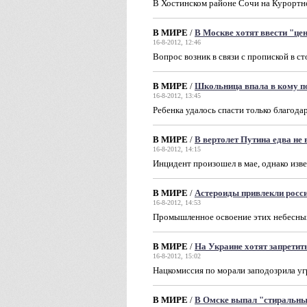
В Хостинском районе Сочи на Курортн
В МИРЕ
/
В Москве хотят ввести "цен
16-8-2012, 12:46
Вопрос возник в связи с пропиской в с
В МИРЕ
/
Школьница впала в кому по
16-8-2012, 13:45
Ребенка удалось спасти только благод
В МИРЕ
/
В вертолет Путина едва не 
16-8-2012, 14:15
Инцидент произошел в мае, однако изве
В МИРЕ
/
Астероиды привлекли росс
16-8-2012, 14:53
Промышленное освоение этих небесных 
В МИРЕ
/
На Украине хотят запрети
16-8-2012, 15:02
Нацкомиссия по морали заподозрила уг
В МИРЕ
/
В Омске выпал "стиральн