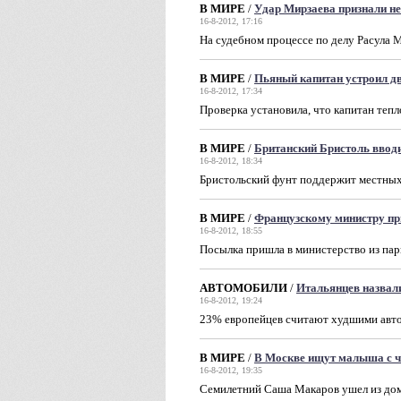
В МИРЕ
/
Удар Мирзаева признали н
16-8-2012, 17:16
На судебном процессе по делу Расула 
В МИРЕ
/
Пьяный капитан устроил дв
16-8-2012, 17:34
Проверка установила, что капитан теп
В МИРЕ
/
Британский Бристоль ввод
16-8-2012, 18:34
Бристольский фунт поддержит местных
В МИРЕ
/
Французскому министру пр
16-8-2012, 18:55
Посылка пришла в министерство из п
АВТОМОБИЛИ
/
Итальянцев назвал
16-8-2012, 19:24
23% европейцев считают худшими авто
В МИРЕ
/
В Москве ищут малыша с 
16-8-2012, 19:35
Семилетний Саша Макаров ушел из дома