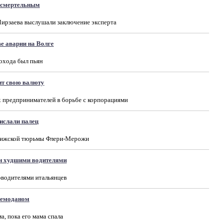
есмертельным
Мирзаева выслушали заключение эксперта
е аварии на Волге
лохода был пьян
ит свою валюту
 предпринимателей в борьбе с корпорациями
ислали палец
арижской тюрьмы Флери-Мерожи
и худшими водителями
водителями итальянцев
чемоданом
, пока его мама спала