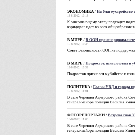
ЭКОНОМИКА
/
На благоустройство 
16-8-2012, 10:16
К завершающему этапу подходит подгот
коридоров идет во всех общеобразова
В МИРЕ
/
В ООН проигнорировали те
16-8-2012, 10:34
Совет Безопасности ООН не поддержал 
В МИРЕ
/
Подросток изнасиловал и 
16-8-2012, 10:38
Подросток признался в убийстве и из
ПОЛИТИКА
/
Главы УВД и города пр
16-8-2012, 11:01
В селе Черешня Адлерского района Соч
генерал-майора полиции Василия Умно
ФОТОРЕПОРТАЖИ
/
Встреча глав 
16-8-2012, 11:05
В селе Черешня Адлерского района Соч
генерал-майора полиции Василия Умно