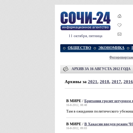
11 октября, пятница
ОБЩЕСТВО
ЭКОНОМИКА
Фоторепорта
АРХИВ ЗА 16 АВГУСТА 2012 ГОДА
Архивы за
2021
,
2018
,
2017
,
2016
В МИРЕ
/
Британия грозит штурмом 
16-8-2012, 08:48
Там в ожидании политического убежищ
В МИРЕ
/
В Хакасии введен режим Ч
16-8-2012, 09:03