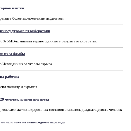
уарной плитки
крывать более экономичным асфальтом
изнесу угрожают кибератаки
40% SMB-компаний теряют данные в результате кибератак
и из-за бомбы
 Исландии из-за угрозы взрыва
бил рабочих
сил машину и скрылся
 29 человек попали под поезд
д колесами железнодорожных составов оказались двадцать девять человек
ил человека на пешеходном переходе