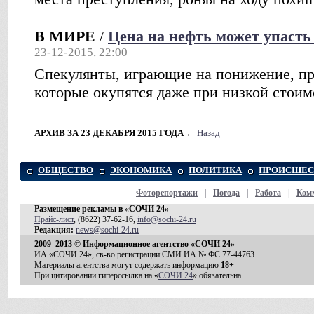
В МИРЕ
/
Цена на нефть может упасть 
23-12-2015, 22:00
Спекулянты, играющие на понижение, пр
которые окупятся даже при низкой стоим
АРХИВ ЗА 23 ДЕКАБРЯ 2015 ГОДА
←
Назад
ОБЩЕСТВО
ЭКОНОМИКА
ПОЛИТИКА
ПРОИСШЕС
Фоторепортажи
|
Погода
|
Работа
|
Ком
Размещение рекламы в «СОЧИ 24»
Прайс-лист
, (8622) 37-62-16,
info@sochi-24.ru
Редакция:
news@sochi-24.ru
2009–2013 © Информационное агентство «СОЧИ 24»
ИА «СОЧИ 24», св-во регистрации СМИ ИА № ФС 77-44763
Материалы агентства могут содержать информацию
18+
При цитировании гиперссылка на «
СОЧИ 24
» обязательна.