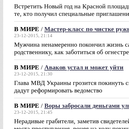
Встретить Новый год на Красной площад
те, кто получил специальные приглашен
В МИРЕ
/
Мастер-класс по чистке руж
23-12-2015, 21:14
Мужчина ненамеренно покончил жизнь с
родственнику, как заботиться об огнест
В МИРЕ
/
Аваков устал и может уйти
23-12-2015, 21:30
Глава МВД Украины грозится покинуть св
дадут реформировать ведомство
В МИРЕ
/
Воры забросали деньгами у
23-12-2015, 21:45
Нерадивые грабители, заметив свидетеле
места преступления, роняя на ходу похи