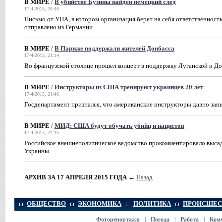
В МИРЕ
/
В убийстве Бузины найден немецкий след
17-4-2015, 20:46
Письмо от УПА, в котором организация берет на себя ответственность
отправлено из Германии
В МИРЕ
/
В Париже поддержали жителей Донбасса
17-4-2015, 21:14
Во французской столице прошел концерт в поддержку Луганской и Д
В МИРЕ
/
Инструкторы из США тренируют украинцев 20 лет
17-4-2015, 21:46
Госдепартамент признался, что американские инструкторы давно за
В МИРЕ
/
МИД: США будут обучать убийц и нацистов
17-4-2015, 22:15
Российское внешнеполитическое ведомство прокомментировало высад
Украины
АРХИВ ЗА 17 АПРЕЛЯ 2015 ГОДА
←
Назад
ОБЩЕСТВО
ЭКОНОМИКА
ПОЛИТИКА
ПРОИСШЕС
Фоторепортажи
|
Погода
|
Работа
|
Ком