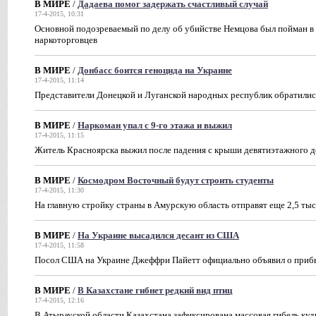
В МИРЕ
/
Дадаева помог задержать счастливый случай
17-4-2015, 10:31
Основной подозреваемый по делу об убийстве Немцова был пойман в
наркоторговцев
В МИРЕ
/
Донбасс боится геноцида на Украине
17-4-2015, 11:14
Представители Донецкой и Луганской народных республик обратилис
В МИРЕ
/
Наркоман упал с 9-го этажа и выжил
17-4-2015, 11:15
Житель Красноярска выжил после падения с крыши девятиэтажного д
В МИРЕ
/
Космодром Восточный будут строить студенты
17-4-2015, 11:30
На главную стройку страны в Амурскую область отправят еще 2,5 ты
В МИРЕ
/
На Украине высадился десант из США
17-4-2015, 11:58
Посол США на Украине Джеффри Пайетт официально объявил о прибы
В МИРЕ
/
В Казахстане гибнет редкий вид птиц
17-4-2015, 12:16
В Атырауской области Казахстана зафиксирована массовая гибель ку