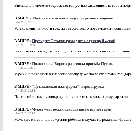
Внешнеполитическое ведомство выпустило заявление, в котором подв
В МИРЕ
/
Убийцу пяти человек ищут среди кавээнщиков
17-4-2015, 18:31
Установлены личности всех жертв жестокого преступления, совершен
В МИРЕ
/
Президент Эстонии разводится с гулящей женой
17-4-2015, 18:59
Расторжение брака, уверяют супруги, не связано с профессионально
В МИРЕ
/
Полковника Бориса разозлила просьба Путина
17-4-2015, 19:31
Мужчина не согласился завести собаку даже после слов главы государ
В МИРЕ
/
"Гражданская платформа": перезагрузка
17-4-2015, 20:14
Партия обновила руководящие органы и отказалась от услуг артисто
В МИРЕ
/
Чуров учит рожениц воспитанию избирателей
17-4-2015, 20:16
Молодые матери при рождении ребенка получают в роддомах брошюр