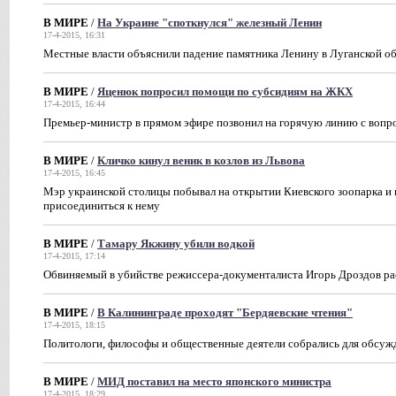
В МИРЕ
/
На Украине "споткнулся" железный Ленин
17-4-2015, 16:31
Местные власти объяснили падение памятника Ленину в Луганской о
В МИРЕ
/
Яценюк попросил помощи по субсидиям на ЖКХ
17-4-2015, 16:44
Премьер-министр в прямом эфире позвонил на горячую линию с воп
В МИРЕ
/
Кличко кинул веник в козлов из Львова
17-4-2015, 16:45
Мэр украинской столицы побывал на открытии Киевского зоопарка и 
присоединиться к нему
В МИРЕ
/
Тамару Якжину убили водкой
17-4-2015, 17:14
Обвиняемый в убийстве режиссера-документалиста Игорь Дроздов расс
В МИРЕ
/
В Калининграде проходят "Бердяевские чтения"
17-4-2015, 18:15
Политологи, философы и общественные деятели собрались для обсу
В МИРЕ
/
МИД поставил на место японского министра
17-4-2015, 18:29