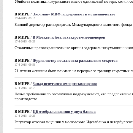
Убийства политика и журналиста имеют одинаковый почерк, хотя и с
В МИРЕ
/
Экс-главу МВФ подозревают в мошенничестве
17-4-2015, 09:15
Бывший директор-распорядитель Международного валютного фонда о
В МИРЕ
/
В Москве поймали хакеров-миллионеров
17-4-2015, 09:29
Столичные правоохранительные органы задержали злоумышленников,
В МИРЕ
/
Журналистку посадили за разглашение секретов
17-4-2015, 09:59
71-летняя женщина была поймана на передаче за границу секретных
В МИРЕ
/
Запад испугался импортозамещения
17-4-2015, 10:14
Новые требования по госзакупкам подразумевают, что предпочтение 
производства
В МИРЕ
/
ЦБ отобрал лицензии у двух банков
17-4-2015, 10:28
Регулятор отозвал лицензии у московского Идеалбанка и петербургск