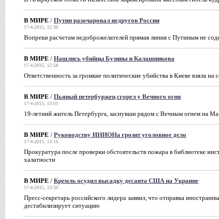
В МИРЕ
/
Путин разочаровал недругов России
17-4-2015, 12:30
Вопреки расчетам недоброжелателей прямая линия с Путиным не сод
В МИРЕ
/
Нашлись убийцы Бузины и Калашникова
17-4-2015, 12:58
Ответственность за громкие политические убийства в Киеве взяла на 
В МИРЕ
/
Пьяный петербуржец сгорел у Вечного огня
17-4-2015, 13:01
19-летний житель Петербурга, заснувши рядом с Вечным огнем на Ма
В МИРЕ
/
Руководству ИНИОНа грозит уголовное дело
17-4-2015, 13:16
Прокуратура после проверки обстоятельств пожара в библиотеке инст
халатности
В МИРЕ
/
Кремль осудил высадку десанта США на Украине
17-4-2015, 13:30
Пресс-секретарь российского лидера заявил, что отправка иностранн
дестабилизирует ситуацию