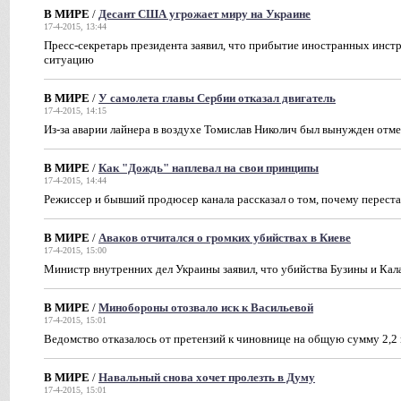
В МИРЕ
/
Десант США угрожает миру на Украине
17-4-2015, 13:44
Пресс-секретарь президента заявил, что прибытие иностранных инст
ситуацию
В МИРЕ
/
У самолета главы Сербии отказал двигатель
17-4-2015, 14:15
Из-за аварии лайнера в воздухе Томислав Николич был вынужден отме
В МИРЕ
/
Как "Дождь" наплевал на свои принципы
17-4-2015, 14:44
Режиссер и бывший продюсер канала рассказал о том, почему перест
В МИРЕ
/
Аваков отчитался о громких убийствах в Киеве
17-4-2015, 15:00
Министр внутренних дел Украины заявил, что убийства Бузины и Ка
В МИРЕ
/
Минобороны отозвало иск к Васильевой
17-4-2015, 15:01
Ведомство отказалось от претензий к чиновнице на общую сумму 2,2
В МИРЕ
/
Навальный снова хочет пролезть в Думу
17-4-2015, 15:01