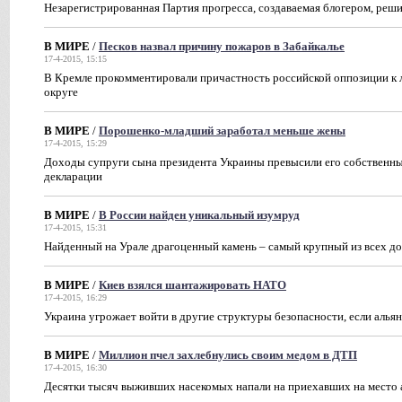
Незарегистрированная Партия прогресса, создаваемая блогером, ре
В МИРЕ
/
Песков назвал причину пожаров в Забайкалье
17-4-2015, 15:15
В Кремле прокомментировали причастность российской оппозиции к
округе
В МИРЕ
/
Порошенко-младший заработал меньше жены
17-4-2015, 15:29
Доходы супруги сына президента Украины превысили его собственные 
декларации
В МИРЕ
/
В России найден уникальный изумруд
17-4-2015, 15:31
Найденный на Урале драгоценный камень – самый крупный из всех до
В МИРЕ
/
Киев взялся шантажировать НАТО
17-4-2015, 16:29
Украина угрожает войти в другие структуры безопасности, если альян
В МИРЕ
/
Миллион пчел захлебнулись своим медом в ДТП
17-4-2015, 16:30
Десятки тысяч выживших насекомых напали на приехавших на место 