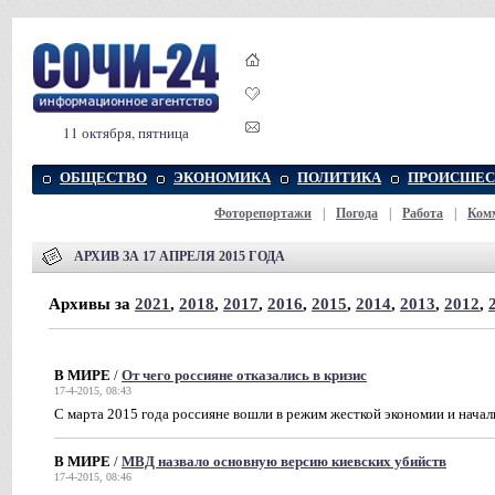
11 октября, пятница
ОБЩЕСТВО
ЭКОНОМИКА
ПОЛИТИКА
ПРОИСШЕС
Фоторепортажи
|
Погода
|
Работа
|
Ком
АРХИВ ЗА 17 АПРЕЛЯ 2015 ГОДА
Архивы за
2021
,
2018
,
2017
,
2016
,
2015
,
2014
,
2013
,
2012
,
В МИРЕ
/
От чего россияне отказались в кризис
17-4-2015, 08:43
C марта 2015 года россияне вошли в режим жесткой экономии и начал
В МИРЕ
/
МВД назвало основную версию киевских убийств
17-4-2015, 08:46