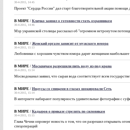
30-4-2015, 14:45
Проект "Сердца России" дал старт благотворительной акции помощи
В МИРЕ
/
Кличко заявил о готовности стать охранником
30-4-2015, 14:46
Мэр украинской столицы рассказал об "огромном нетронутом потенци
В МИРЕ
/
Женский оргазм зависит от мужского юмора
30-4-2015, 15:13
Любовники с хорошим чувством юмора дарят женщинам наибольшее 
В МИРЕ
/
Москвичам разрешили пить воду из-под крана
30-4-2015, 15:14
Мосводоканал заявил, что сырая вода соответствует всем государст
В МИРЕ
/
Индусы со спицами в глазах шокировали Сеть
30-4-2015, 15:14
В интернете набирают популярность удивительные фотографии с суфи
В МИРЕ
/
Кадыров о приказе стрелять по силовикам
30-4-2015, 15:15
Глава Чечни опроверг новость о том, что он разрешил открывать ог
спецопераций