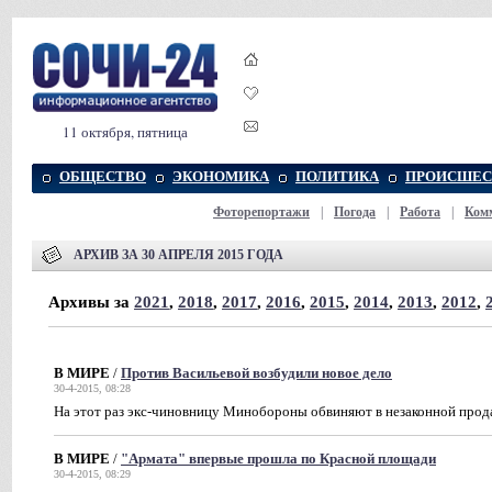
11 октября, пятница
ОБЩЕСТВО
ЭКОНОМИКА
ПОЛИТИКА
ПРОИСШЕС
Фоторепортажи
|
Погода
|
Работа
|
Ком
АРХИВ ЗА 30 АПРЕЛЯ 2015 ГОДА
Архивы за
2021
,
2018
,
2017
,
2016
,
2015
,
2014
,
2013
,
2012
,
В МИРЕ
/
Против Васильевой возбудили новое дело
30-4-2015, 08:28
На этот раз экс-чиновницу Минобороны обвиняют в незаконной прод
В МИРЕ
/
"Армата" впервые прошла по Красной площади
30-4-2015, 08:29