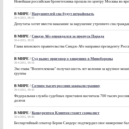
Новейшая российская бронетехника прошла по центру Москвы во вр
В МИРЕ
/
Нарушителей сна будут штрафовать
30-4-2015, 08:59
Депутаты хотят ввести наказание за нарушение утреннего сна гражд
В МИРЕ
/
Синдзо Абэ оправдался за пропуск Парада
30-4-2015, 09:01
Глава японского правительства Синдзо Абэ направил президенту Рос
В МИРЕ
/
Суд вынес приговор о хищениях в Минобороны
30-4-2015, 09:16
Экс-глава "Воентелекома" получил шесть лет колонии за крупное мош
группы
В МИРЕ
/
Сотням тысяч россиян закрыли границу
30-4-2015, 09:43
Федеральная служба судебных приставов насчитала 700 тысяч россиян
долгов
В МИРЕ
/
Конкурентом Клинтон станет социалист
30-4-2015, 09:46
Беспартийный сенатор Берни Сандерс подтвердил свое намерение б