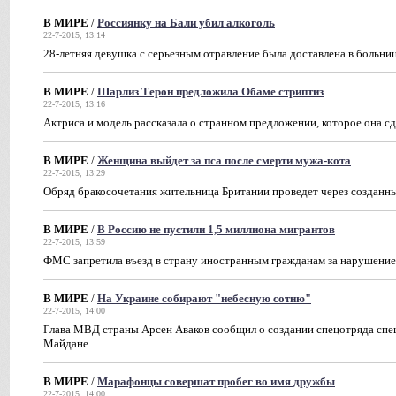
В МИРЕ
/
Россиянку на Бали убил алкоголь
22-7-2015, 13:14
28-летняя девушка с серьезным отравление была доставлена в больницу
В МИРЕ
/
Шарлиз Терон предложила Обаме стриптиз
22-7-2015, 13:16
Актриса и модель рассказала о странном предложении, которое она 
В МИРЕ
/
Женщина выйдет за пса после смерти мужа-кота
22-7-2015, 13:29
Обряд бракосочетания жительница Британии проведет через созданн
В МИРЕ
/
В Россию не пустили 1,5 миллиона мигрантов
22-7-2015, 13:59
ФМС запретила въезд в страну иностранным гражданам за нарушение
В МИРЕ
/
На Украине собирают "небесную сотню"
22-7-2015, 14:00
Глава МВД страны Арсен Аваков сообщил о создании спецотряда спец
Майдане
В МИРЕ
/
Марафонцы совершат пробег во имя дружбы
22-7-2015, 14:00