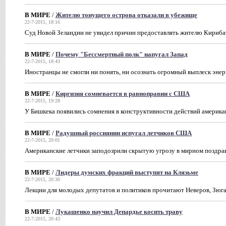
В МИРЕ
/
Жителю тонущего острова отказали в убежище
22-7-2015, 18:16
Суд Новой Зеландии не увидел причин предоставлять жителю Кириба
В МИРЕ
/
Почему "Бессмертный полк" напугал Запад
22-7-2015, 18:43
Иностранцы не смогли ни понять, ни осознать огромный выплеск эне
В МИРЕ
/
Киргизия сомневается в равноправии с США
22-7-2015, 19:28
У Бишкека появились сомнения в конструктивности действий америка
В МИРЕ
/
Радушный россиянин испугал летчиков США
22-7-2015, 20:01
Американские летчики заподозрили скрытую угрозу в мирном поздра
В МИРЕ
/
Лидеры думских фракций выступят на Клязьме
22-7-2015, 20:30
Лекции для молодых депутатов и политиков прочитают Неверов, Зюг
В МИРЕ
/
Лукашенко научил Депардье косить траву
22-7-2015, 20:43