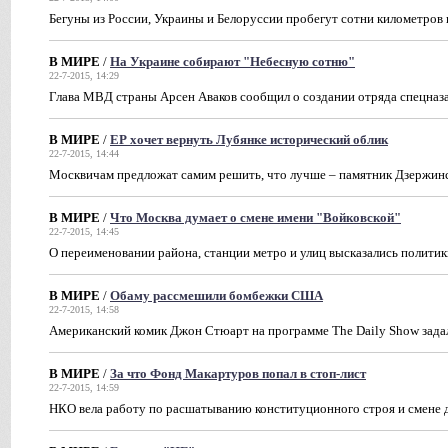
Бегуны из России, Украины и Белоруссии пробегут сотни километров 
В МИРЕ
/
На Украине собирают "Небесную сотню"
22-7-2015, 14:29
Глава МВД страны Арсен Аваков сообщил о создании отряда спецназа
В МИРЕ
/
ЕР хочет вернуть Лубянке исторический облик
22-7-2015, 14:44
Москвичам предложат самим решить, что лучше – памятник Дзержин
В МИРЕ
/
Что Москва думает о смене имени "Войковской"
22-7-2015, 14:45
О переименовании района, станции метро и улиц высказались политик
В МИРЕ
/
Обаму рассмешили бомбежки США
22-7-2015, 14:58
Американский комик Джон Стюарт на программе The Daily Show зада
В МИРЕ
/
За что Фонд Макартуров попал в стоп-лист
22-7-2015, 14:59
НКО вела работу по расшатыванию конституционного строя и смене 