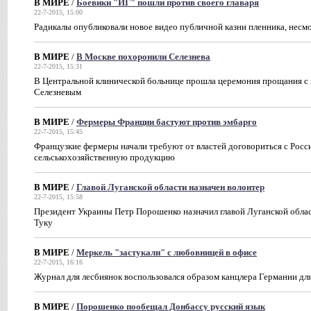
В МИРЕ
/
Боевики "ИГ" пошли против своего главаря
22-7-2015, 15:00
Радикалы опубликовали новое видео публичной казни пленника, несмо
В МИРЕ
/
В Москве похоронили Селезнева
22-7-2015, 15:31
В Центральной клинической больнице прошла церемония прощания с
Селезневым
В МИРЕ
/
Фермеры Франции бастуют против эмбарго
22-7-2015, 15:45
Французкие фермеры начали требуют от властей договориться с Росси
сельськохозяйственную продукцию
В МИРЕ
/
Главой Луганской области назначен волонтер
22-7-2015, 15:58
Президент Украины Петр Порошенко назначил главой Луганской облас
Туку
В МИРЕ
/
Меркель "застукали" с любовницей в офисе
22-7-2015, 16:16
Журнал для лесбиянок воспользовался образом канцлера Германии дл
В МИРЕ
/
Порошенко пообещал Донбассу русский язык