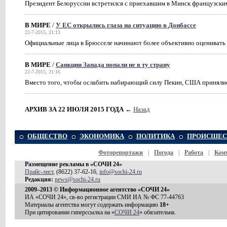
Президент Белоруссии встретился с приехавшим в Минск французским
В МИРЕ
/
У ЕС открылись глаза на ситуацию в Донбассе
22-7-2015, 21:13
Официальные лица в Брюсселе начинают более объективно оценивать
В МИРЕ
/
Санкции Запада попали не в ту страну
22-7-2015, 21:16
Вместо того, чтобы ослабить набирающий силу Пекин, США приняли
АРХИВ ЗА 22 ИЮЛЯ 2015 ГОДА
←
Назад
ОБЩЕСТВО
ЭКОНОМИКА
ПОЛИТИКА
ПРОИСШЕС
Фоторепортажи
|
Погода
|
Работа
|
Ком
Размещение рекламы в «СОЧИ 24»
Прайс-лист
, (8622) 37-62-16,
info@sochi-24.ru
Редакция:
news@sochi-24.ru
2009–2013 © Информационное агентство «СОЧИ 24»
ИА «СОЧИ 24», св-во регистрации СМИ ИА № ФС 77-44763
Материалы агентства могут содержать информацию
18+
При цитировании гиперссылка на «
СОЧИ 24
» обязательна.