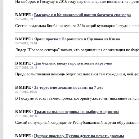
На выборах в Госдуму в 2016 году партию впервые возглавит не през
В МИРЕ
/
Высоцкая и Кончаловский нашли богатого спонсора
22-7-2015, 09:01
Сестра владельца Бинбанка купила 35% акций кулинарной студии, осн
В МИРЕ
/
Ярош прогнал Порошенко и Яценюка из Киева
22-7-2015, 09:14
Лидер "Правого сектора" заявил, что радикальная организация не буд
В МИРЕ
/
Для бедных введут продуктовые карточки
22-7-2015, 09:45
Продовольственная помощь будет оказываться тем гражданам, чей 
В МИРЕ
/
За торговлю людьми посадят на 7 лет
22-7-2015, 10:29
В Госдуме готовят законопроект, который ужесточит наказание за исп
В МИРЕ
/
Трамп назвал соперника по выборам идиотом
22-7-2015, 10:59
Самый популярный кандидат от Республиканской партии обрушился н
В МИРЕ
/
Ципрас просил у Путина денег на печать драхмы