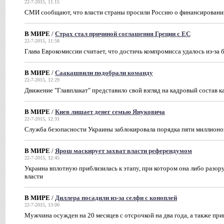
22-7-2015, 11:15
СМИ сообщают, что власти страны просили Россию о финансировани
В МИРЕ
/
Страх стал причиной соглашения Греции с ЕС
22-7-2015, 11:58
Глава Еврокомиссии считает, что достичь компромисса удалось из-за 
В МИРЕ
/
Саакашвили подобрали команду
22-7-2015, 12:29
Движение "Главплакат" представило свой взгляд на кадровый состав 
В МИРЕ
/
Киев лишает денег семью Януковича
22-7-2015, 12:31
Служба безопасности Украины заблокировала порядка пяти миллионов
В МИРЕ
/
Ярош маскирует захват власти референдумом
22-7-2015, 12:45
Украина вплотную приблизилась к этапу, при котором она либо разору
власти
В МИРЕ
/
Диллера посадили из-за селфи с коноплей
22-7-2015, 13:00
Мужчина осужден на 20 месяцев с отсрочкой на два года, а также пр