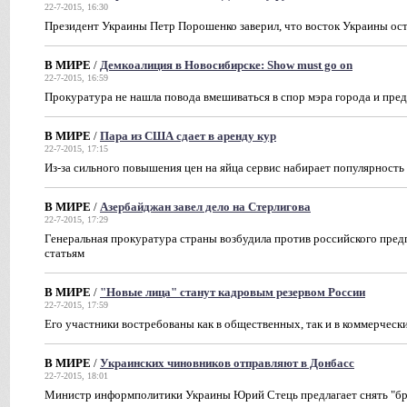
22-7-2015, 16:30
Президент Украины Петр Порошенко заверил, что восток Украины ост
В МИРЕ
/
Демкоалиция в Новосибирске: Show must go on
22-7-2015, 16:59
Прокуратура не нашла повода вмешиваться в спор мэра города и пре
В МИРЕ
/
Пара из США сдает в аренду кур
22-7-2015, 17:15
Из-за сильного повышения цен на яйца сервис набирает популярность
В МИРЕ
/
Азербайджан завел дело на Стерлигова
22-7-2015, 17:29
Генеральная прокуратура страны возбудила против российского пред
статьям
В МИРЕ
/
"Новые лица" станут кадровым резервом России
22-7-2015, 17:59
Его участники востребованы как в общественных, так и в коммерческ
В МИРЕ
/
Украинских чиновников отправляют в Донбасс
22-7-2015, 18:01
Министр информполитики Украины Юрий Стець предлагает снять "бр