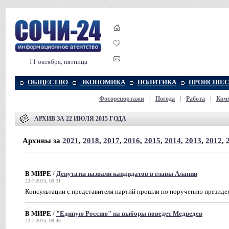
11 октября, пятница
ОБЩЕСТВО
ЭКОНОМИКА
ПОЛИТИКА
ПРОИСШЕС
Фоторепортажи
|
Погода
|
Работа
|
Ком
АРХИВ ЗА 22 ИЮЛЯ 2015 ГОДА
Архивы за
2021
,
2018
,
2017
,
2016
,
2015
,
2014
,
2013
,
2012
,
В МИРЕ
/
Депутаты назвали кандидатов в главы Алании
22-7-2015, 00:31
Консультации с представителя партий прошли по поручению президе
В МИРЕ
/
"Единую Россию" на выборы поведет Медведев
22-7-2015, 08:45