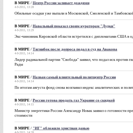
В МИРЕ
/
Центр России заливает дождями
4-9-2015, 13:28
Обильные осадки уже выпали в Московской, Смоленской и Тамбовско
В МИРЕ
/
Навальный показал своим кураторам "Дудки"
4-9-2015, 13:29
Экс-чиновник Кировской области встретился с дипломатами США в о
В МИРЕ
/
Тягнибок после допроса подал в суд на Авакова
4-9-2015, 14:14
Лидер радикальной партии "Свобода" заявил, что подал иск против г
Рады
В МИРЕ
/
Назван самый влиятельный политцентр России
4-9-2015, 14:14
По итогам августа фонд снова возглавил индекс аналитических и пол
В МИРЕ
/
Россия готова продать газ Украине со скидкой
4-9-2015, 14:15
Министр энергетики России Александр Новак заявил о готовности пр
стоимости
В МИРЕ
/
"ИГ" обложило христиан данью
4-9-2015, 14:28