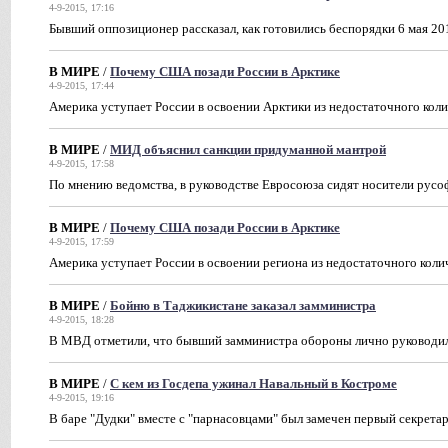
4-9-2015, 17:16
Бывший оппозиционер рассказал, как готовились беспорядки 6 мая 20
В МИРЕ
/
Почему США позади России в Арктике
4-9-2015, 17:44
Америка уступает России в освоении Арктики из недостаточного коли
В МИРЕ
/
МИД объяснил санкции придуманной мантрой
4-9-2015, 17:58
По мнению ведомства, в руководстве Евросоюза сидят носители русо
В МИРЕ
/
Почему США позади России в Арктике
4-9-2015, 17:59
Америка уступает России в освоении региона из недостаточного коли
В МИРЕ
/
Бойню в Таджикистане заказал замминистра
4-9-2015, 18:28
В МВД отметили, что бывший замминистра обороны лично руководил
В МИРЕ
/
С кем из Госдепа ужинал Навальный в Костроме
4-9-2015, 19:16
В баре "Дудки" вместе с "парнасовцами" был замечен первый секрета