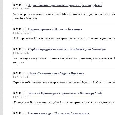
В МИРЕ
/
У российского дипломата украли 3,5 млн рублей
4-9-2015, 15:59
Атташе российского посольства в Мали считает, что деньги могли про
Стамбул-Москва
В МИРЕ
/
Европа примет 200 тысяч беженцев
4-9-2015, 16:15
ООН призвала ЕС как можно быстрее расселить 200 тысяч людей, ост
В МИРЕ
/
Сербии предрекли участь отстойника для беженцев
4-9-2015, 16:28
Россия оценила усилия страны в борьбе с мигрантами, в то время как
вопроса
В МИРЕ
/
Ложь Саакашвили обидела Яценюка
4-9-2015, 16:45
Украинский премьер-министр взъелся на главу Одесской области посл
В МИРЕ
/
Житель Приамурья сорвал куш в 94 млн рублей
4-9-2015, 17:13
Обладатель 94 миллионов рублей пока не приехал за своими деньгами
В МИРЕ
/
Развозжаев сдал "болотных" спонсоров