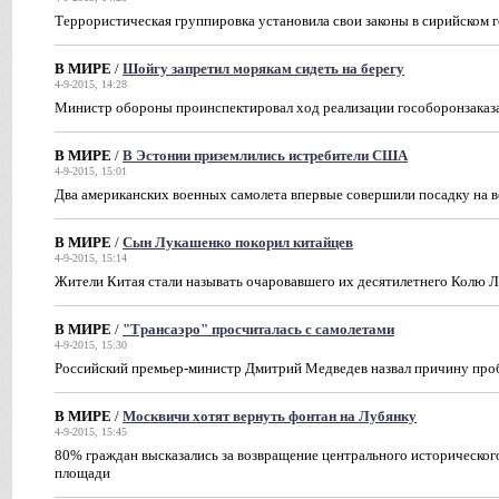
Террористическая группировка установила свои законы в сирийском г
В МИРЕ
/
Шойгу запретил морякам сидеть на берегу
4-9-2015, 14:28
Министр обороны проинспектировал ход реализации гособоронзаказа 
В МИРЕ
/
В Эстонии приземлились истребители США
4-9-2015, 15:01
Два американских военных самолета впервые совершили посадку на в
В МИРЕ
/
Сын Лукашенко покорил китайцев
4-9-2015, 15:14
Жители Китая стали называть очаровавшего их десятилетнего Колю 
В МИРЕ
/
"Трансаэро" просчиталась с самолетами
4-9-2015, 15:30
Российский премьер-министр Дмитрий Медведев назвал причину про
В МИРЕ
/
Москвичи хотят вернуть фонтан на Лубянку
4-9-2015, 15:45
80% граждан высказались за возвращение центрального историческог
площади