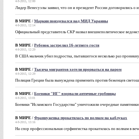
4-9-2015, 12:00
Лидер Венесуэлы заявил, что он и президент России договорились о 
В МИРЕ
/
Маркин поиздевался над МИД Украины
4-9-2015, 12:14
Официальный представитель СКР назвал внешнеполитическое ведомс
В МИРЕ
/
Ребенок застрелил 16-летнего гостя
4-9-2015, 12:29
В США мальчик убил подростка, пытавшегося несколько раз проникну
В МИРЕ
/
Тысяча мигрантов хотели прорваться на паром
4-9-2015, 12:29
Полиция Греции была вынуждена применить против беженцев свето
В МИРЕ
/
Боевики "ИГ" взорвали античные гробницы
4-9-2015, 13:01
Боевики "Исламского Государства" уничтожили очередные памятники 
В МИРЕ
/
Француженка прокатилась по волнам на каблуках
4-9-2015, 13:16
На спор профессиональная серфингистка прокатилась по волнам в веч