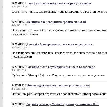
В МИРЕ
/
Певиц из Египта посадили в тюрьму за клипы
4-9-2015, 19:29
Суд Египта приговорил местных певиц к тюремного заключению за р
В МИРЕ
/
Женщина-боец задушила грабителя ногой
4-9-2015, 19:29
Преступники хотели обокрасть девушку, однако им не повезло наткн
боевым искусствам
В МИРЕ
/
Душанбе блокирован после атаки террористов
4-9-2015, 19:46
Целью преступников, вероятно, являлся подрыв общественно-политич
независимости
В МИРЕ
/
Самая большая субмарина вышла в Белое море
4-9-2015, 20:14
Субмарина "Дмитрий Донской" присоединилась к противолодочным 
В МИРЕ
/
Миллиардер хочет купить мигрантам остров
4-9-2015, 20:43
Нагиб Савирис намерен обратиться с соответствующим предложением
В МИРЕ
/
Рыдавшую перед Меркель девочку оставили в ФРГ