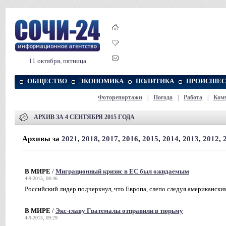
11 октября, пятница
ОБЩЕСТВО
ЭКОНОМИКА
ПОЛИТИКА
ПРОИСШЕС
Фоторепортажи
|
Погода
|
Работа
|
Ком
АРХИВ ЗА 4 СЕНТЯБРЯ 2015 ГОДА
Архивы за
2021
,
2018
,
2017
,
2016
,
2015
,
2014
,
2013
,
2012
,
В МИРЕ
/
Миграционный кризис в ЕС был ожидаемым
4-9-2015, 08:46
Российский лидер подчеркнул, что Европа, слепо следуя американски
В МИРЕ
/
Экс-главу Гватемалы отправили в тюрьму
4-9-2015, 09:29