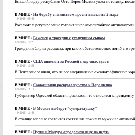
Бывший лидер республики Отто Перес Молина ушел в отставку, после
В МИРЕ
/
На борьбу с пьянством просят выделить 2 млрд
4-9-2015, 09:46
Росалкогольрегулирование готовит широкомасштабную антиалкогол
В МИРЕ
/
Беженец о трагедии с утонувшим сыном
4-9-2015, 10:29
Гражданин Сирии рассказал, при каких обстоятельствах погиб его тр
В МИРЕ
/
США шпионят за Россией с научных судов
4-9-2015, 10:59
В Пентагоне заявили, что не все американские океанографические кор
В МИРЕ
/
Саакашвили раскрыл чувства к Порошенко
4-9-2015, 11:14
Губернатор Одесской области признался, что относится к президенту
В МИРЕ
/
В Москве выберут "супердедушку"
4-9-2015, 11:46
В столице впервые состоится состязание пожилых мужчин с активно
В МИРЕ
/
Путин и Мадуро определили цену на нефть