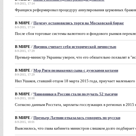
8-9-2015, 17:14
Франциск реформировал процедуру аннулирования церковных браков 
В МИРЕ
/
Почему остановились торги на Московской бирже
8-9-2015, 17:14
После сбоя торговые системы валютного и фондового рынков перекл
В МИРЕ
/
Яценюк считает себя исторической личностью
8-9-2015, 17:29
Премьер-министр Украины уверен, что его обязательно похвалят в "и
В МИРЕ
/
Мэр Риги познакомил сына с думскими котами
8-9-2015, 17:29
Нил Ушаков, ставший отцом 18 марта 2015 года, приучает маленького
В МИРЕ
/
Чиновники в России стали получать 52 тысячи
8-9-2015, 18:00
Согласно данным Росстата, зарплаты госслужащих в регионах в 2015 
В МИРЕ
/
Премьер Латвии отказалась говорить по-русски
8-9-2015, 18:01
Выяснилось, что глава кабинета министров слишком долго подбирает 