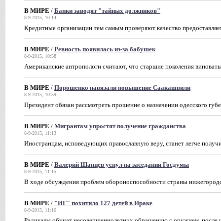
В МИРЕ
/
Банки заводят "тайных должников"
8-9-2015, 10:14
Кредитные организации тем самым проверяют качество предоставляе
В МИРЕ
/
Ревность появилась из-за бабушек
8-9-2015, 10:58
Американские антропологи считают, что старшие поколения виноват
В МИРЕ
/
Порошенко навязали повышение Саакашвили
8-9-2015, 10:59
Президент обязан рассмотреть прошение о назначении одесского губ
В МИРЕ
/
Мигрантам упростят получение гражданства
8-9-2015, 11:13
Иностранцам, исповедующих православную веру, станет легче получ
В МИРЕ
/
Валерий Шанцев уснул на заседании Госдумы
8-9-2015, 11:15
В ходе обсуждения проблем обороноспособности страны нижегородс
В МИРЕ
/
"ИГ" похитило 127 детей в Ираке
8-9-2015, 11:16
Радикалы обучат несовершеннолетних обращению с оружием, после ч