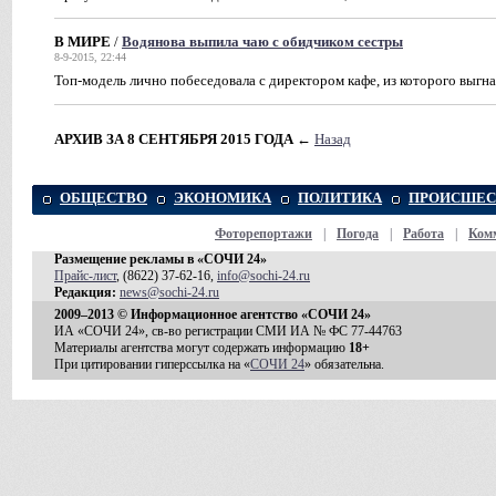
В МИРЕ
/
Водянова выпила чаю с обидчиком сестры
8-9-2015, 22:44
Топ-модель лично побеседовала с директором кафе, из которого выг
АРХИВ ЗА 8 СЕНТЯБРЯ 2015 ГОДА
←
Назад
ОБЩЕСТВО
ЭКОНОМИКА
ПОЛИТИКА
ПРОИСШЕС
Фоторепортажи
|
Погода
|
Работа
|
Ком
Размещение рекламы в «СОЧИ 24»
Прайс-лист
, (8622) 37-62-16,
info@sochi-24.ru
Редакция:
news@sochi-24.ru
2009–2013 © Информационное агентство «СОЧИ 24»
ИА «СОЧИ 24», св-во регистрации СМИ ИА № ФС 77-44763
Материалы агентства могут содержать информацию
18+
При цитировании гиперссылка на «
СОЧИ 24
» обязательна.