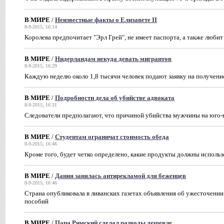
В МИРЕ
/
Неизвестные факты о Елизавете II
8-9-2015, 16:14
Королева предпочитает "Эрл Грей", не имеет паспорта, а также люби
В МИРЕ
/
Нидерландам некуда девать мигрантов
8-9-2015, 16:29
Каждую неделю около 1,8 тысячи человек подают заявку на получение
В МИРЕ
/
Подробности дела об убийстве адвоката
8-9-2015, 16:31
Следователи предполагают, что причиной убийства мужчины на юго-в
В МИРЕ
/
Студентам ограничат стоимость обеда
8-9-2015, 16:46
Кроме того, будет четко определено, какие продукты должны исполь
В МИРЕ
/
Дания занялась антирекламой для беженцев
8-9-2015, 16:46
Страна опубликовала в ливанских газетах объявления об ужесточении
пособий
В МИРЕ
/
Папа Римский сделал разводы дешевле