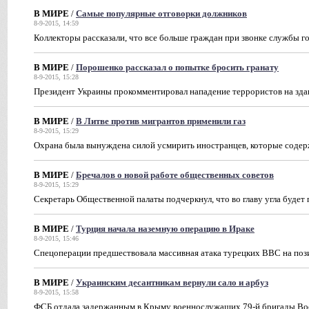
В МИРЕ
/
Самые популярные отговорки должников
8-9-2015, 14:59
Коллекторы рассказали, что все больше граждан при звонке службы г
В МИРЕ
/
Порошенко рассказал о попытке бросить гранату
8-9-2015, 15:28
Президент Украины прокомментировал нападение террористов на зд
В МИРЕ
/
В Литве против мигрантов применили газ
8-9-2015, 15:29
Охрана была вынуждена силой усмирить иностранцев, которые содерж
В МИРЕ
/
Бречалов о новой работе общественных советов
8-9-2015, 15:29
Секретарь Общественной палаты подчеркнул, что во главу угла будет
В МИРЕ
/
Турция начала наземную операцию в Ираке
8-9-2015, 15:46
Спецоперации предшествовала массивная атака турецких ВВС на пози
В МИРЕ
/
Украинским десантникам вернули сало и арбуз
8-9-2015, 15:58
ФСБ отдала задержанным в Крыму военнослужащих 79-й бригады Во