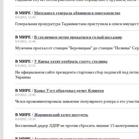
В МИРЕ
/
Мятежного генерала обвинили в многоженстве
8-9-2015, 11:43
Генеральная прокуратура Таджикистана приступила к описи имущес
В МИРЕ
/
В столичном метро прокатился голый пассажир
8-9-2015, 11:44
Мужчина проехал от станции "Боровицкая" до станции "Полянка" Се
В МИРЕ
/
У Киева хотят отобрать статус столицы
8-9-2015, 12:15
На официальном сайте президента стартовал сбор подписей под пети
Украины
В МИРЕ
/
Канье Уэст обрадовал дочку Клинтон
8-9-2015, 12:45
Челси прокомментировала заявление популярного рэпера о его участии
В МИРЕ
/
Жириновский хочет похудеть
8-9-2015, 13:14
Бессменный дидер ЛДПР не против сбросить лишние 15 килограммов 
В МИРЕ
/
Американцев травят радиоактивным мусором