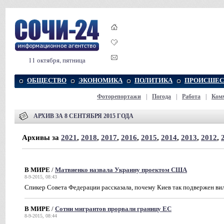
11 октября, пятница
ОБЩЕСТВО
ЭКОНОМИКА
ПОЛИТИКА
ПРОИСШЕС
Фоторепортажи
|
Погода
|
Работа
|
Ком
АРХИВ ЗА 8 СЕНТЯБРЯ 2015 ГОДА
Архивы за
2021
,
2018
,
2017
,
2016
,
2015
,
2014
,
2013
,
2012
,
В МИРЕ
/
Матвиенко назвала Украину проектом США
8-9-2015, 08:43
Спикер Совета Федерации рассказала, почему Киев так подвержен в
В МИРЕ
/
Сотни мигрантов прорвали границу ЕС
8-9-2015, 08:44