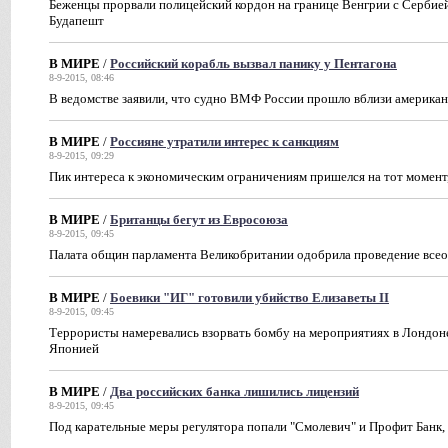
Беженцы прорвали полицейский кордон на границе Венгрии с Сербией
Будапешт
В МИРЕ
/
Российский корабль вызвал панику у Пентагона
8-9-2015, 08:46
В ведомстве заявили, что судно ВМФ России прошло вблизи американ
В МИРЕ
/
Россияне утратили интерес к санкциям
8-9-2015, 09:29
Пик интереса к экономическим ограничениям пришелся на тот момент,
В МИРЕ
/
Британцы бегут из Евросоюза
8-9-2015, 09:45
Палата общин парламента Великобритании одобрила проведение всео
В МИРЕ
/
Боевики "ИГ" готовили убийство Елизаветы II
8-9-2015, 09:45
Террористы намеревались взорвать бомбу на мероприятиях в Лондон
Японией
В МИРЕ
/
Два российских банка лишились лицензий
8-9-2015, 09:45
Под карательные меры регулятора попали "Смолевич" и Профит Банк,