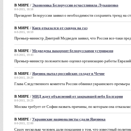
В МИРЕ
/
Экономика Белоруссии осчастливила Лукашенко
8-9-2015, 18:58
Президент Белоруссии заявил о необходимости сохранить тренд на с
В МИРЕ
/
Киев отказался от скидок на газ
8-9-2015, 18:59
Премьер-министр Дмитрий Медведев заявил, что Россия все-таки пре
В МИРЕ
/
Медведева накормят белорусскими устрицами
8-9-2015, 19:43
Премьер-министр положительно оценил организацию работы Евразий
В МИРЕ
/
Яценюк пытал российских солдат в Чечне
8-9-2015, 20:29
Глава Следственного комитета России обвинил украинского премьера 
В МИРЕ
/
МИД ждет объяснений от закрывшей небо Болгарии
8-9-2015, 20:29
Москва требует от Софии назвать причины, по которым она отказала
В МИРЕ
/
Украинские националисты сдали Яценюка
8-9-2015, 22:00
Сразу несколько человек дали показания о том, что известный полити