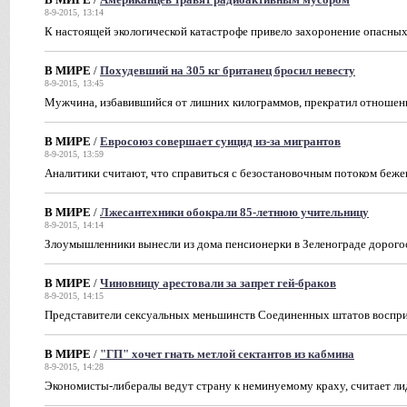
8-9-2015, 13:14
К настоящей экологической катастрофе привело захоронение опасных
В МИРЕ
/
Похудевший на 305 кг британец бросил невесту
8-9-2015, 13:45
Мужчина, избавившийся от лишних килограммов, прекратил отношени
В МИРЕ
/
Евросоюз совершает суицид из-за мигрантов
8-9-2015, 13:59
Аналитики считают, что справиться с безостановочным потоком беже
В МИРЕ
/
Лжесантехники обокрали 85-летнюю учительницу
8-9-2015, 14:14
Злоумышленники вынесли из дома пенсионерки в Зеленограде дорог
В МИРЕ
/
Чиновницу арестовали за запрет гей-браков
8-9-2015, 14:15
Представители сексуальных меньшинств Соединенных штатов восприн
В МИРЕ
/
"ГП" хочет гнать метлой сектантов из кабмина
8-9-2015, 14:28
Экономисты-либералы ведут страну к неминуемому краху, считает л