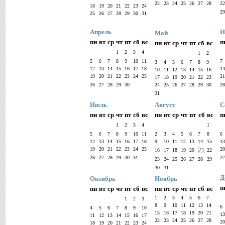
22
23
24
25
26
27
28
2
18
19
20
21
22
23
24
2
25
26
27
28
29
30
31
Апрель
И
Май
пн
вт
ср
чт
пт
сб
вс
п
пн
вт
ср
чт
пт
сб
вс
1
2
3
4
1
2
5
6
7
8
9
10
11
7
3
4
5
6
7
8
9
12
13
14
15
16
17
18
1
10
11
12
13
14
15
16
19
20
21
22
23
24
25
2
17
18
19
20
21
22
23
26
27
28
29
30
24
25
26
27
28
29
30
2
31
Июль
Август
С
пн
вт
ср
чт
пт
сб
вс
пн
вт
ср
чт
пт
сб
вс
п
1
2
3
4
1
5
6
7
8
9
10
11
2
3
4
5
6
7
8
6
12
13
14
15
16
17
18
9
10
11
12
13
14
15
1
19
20
21
22
23
24
25
21
2
16
17
18
19
20
22
26
27
28
29
30
31
2
23
24
25
26
27
28
29
30
31
Д
Октябрь
Ноябрь
п
пн
вт
ср
чт
пт
сб
вс
пн
вт
ср
чт
пт
сб
вс
1
2
3
4
5
6
7
1
2
3
8
9
10
11
12
13
14
6
4
5
6
7
8
9
10
15
16
17
18
19
20
21
1
11
12
13
14
15
16
17
22
23
24
25
26
27
28
2
18
19
20
21
22
23
24