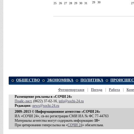
29
30
25
26
27
28
29
30
31
2
ОБЩЕСТВО
ЭКОНОМИКА
ПОЛИТИКА
ПРОИСШЕС
Фоторепортажи
|
Погода
|
Работа
|
Ком
Размещение рекламы в «СОЧИ 24»
Прайс-лист
, (8622) 37-62-16,
info@sochi-24.ru
Редакция:
news@sochi-24.ru
2009–2013 © Информационное агентство «СОЧИ 24»
ИА «СОЧИ 24», св-во регистрации СМИ ИА № ФС 77-44763
Материалы агентства могут содержать информацию
18+
При цитировании гиперссылка на «
СОЧИ 24
» обязательна.