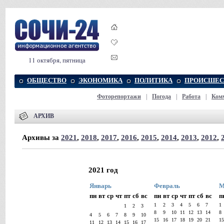
11 октября, пятница
ОБЩЕСТВО
ЭКОНОМИКА
ПОЛИТИКА
ПРОИСШЕС
Фоторепортажи
|
Погода
|
Работа
|
Ком
АРХИВ
Архивы за
2021
,
2018
,
2017
,
2016
,
2015
,
2014
,
2013
,
2012
,
2021 год
Январь
Февраль
М
пн
вт
ср
чт
пт
сб
вс
пн
вт
ср
чт
пт
сб
вс
п
1
2
3
4
5
6
7
1
1
2
3
8
9
10
11
12
13
14
8
4
5
6
7
8
9
10
15
16
17
18
19
20
21
1
11
12
13
14
15
16
17