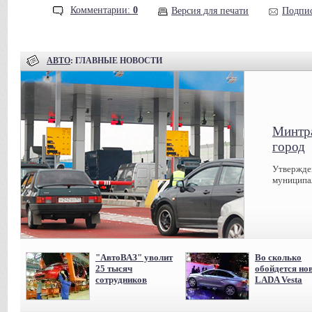
Комментарии:
0
Версия для печати
Подпис
АВТО
: ГЛАВНЫЕ НОВОСТИ
Минтра
город
Утвержде
муниципал
"АвтоВАЗ" уволит
Во сколько
25 тысяч
обойдется но
сотрудников
LADA Vesta