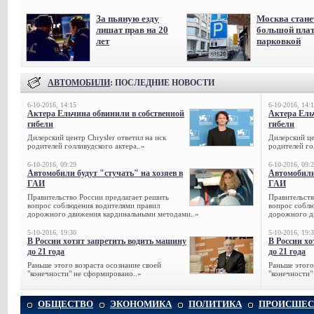
За пьяную езду
Москва стане
лишат прав на 20
большой пла
лет
парковкой
АВТОМОБИЛИ
: ПОСЛЕДНИЕ НОВОСТИ
6-10-2016, 14:15
6-10-2016, 14:
Актера Ельчина обвинили в собственной
Актера Ель
гибели
гибели
Дилерский центр Chrysler ответил на иск
Дилерский це
родителей голливудского актера..»
родителей го
6-10-2016, 09:29
6-10-2016, 09:
Автомобили будут "стучать" на хозяев в
Автомобили 
ГАИ
ГАИ
Правительство России предлагает решить
Правительств
вопрос соблюдения водителями правил
вопрос соблю
дорожного движения кардинальными методами..»
дорожного д
5-10-2016, 19:30
5-10-2016, 19:
В России хотят запретить водить машину
В России х
до 21 года
до 21 года
Раньше этого возраста осознание своей
Раньше этого
"конечности" не сформировано..»
"конечности"
ОБЩЕСТВО
ЭКОНОМИКА
ПОЛИТИКА
ПРОИСШЕС