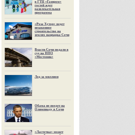
в ГТЦ «Газпром»
гостей ждет
развлекательная
программа
«Роза Хутор» ведет
незаконное
строительство на
землях нацпарка Сочи
Власти Сочи подали в
суд на НПО
«Мостовик»
Лед за миллион
Обама не поедет на
Олимпиаду в Сочи
«Ласточка» может