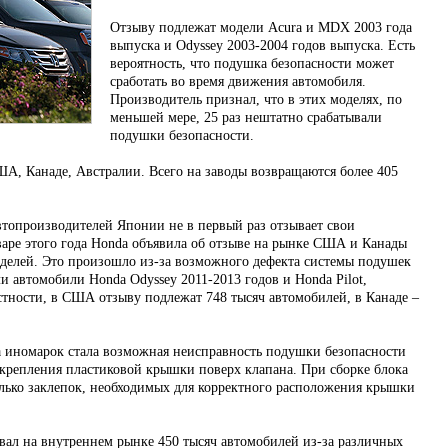
Отзыву подлежат модели Acura и MDX 2003 года
выпуска и Odyssey 2003-2004 годов выпуска. Есть
вероятность, что подушка безопасности может
сработать во время движения автомобиля.
Производитель признал, что в этих моделях, по
меньшей мере, 25 раз нештатно срабатывали
подушки безопасности.
, Канаде, Австралии. Всего на заводы возвращаются более 405
топроизводителей Японии не в первый раз отзывает свои
варе этого года Honda объявила об отзыве на рынке США и Канады
делей. Это произошло из-за возможного дефекта системы подушек
и автомобили Honda Odyssey 2011-2013 годов и Honda Pilot,
стности, в США отзыву подлежат 748 тысяч автомобилей, в Канаде –
а иномарок стала возможная неисправность подушки безопасности
о крепления пластиковой крышки поверх клапана. При сборке блока
лько заклепок, необходимых для корректного расположения крышки
звал на внутреннем рынке 450 тысяч автомобилей из-за различных