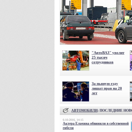
"АвтоВАЗ" уволит
25 тысяч
сотрудников
За пьяную езду
лишат прав на 20
лет
АВТОМОБИЛИ
: ПОСЛЕДНИЕ НО
6-10-2016, 14:15
Актера Ельчина обвинили в собственной
гибели