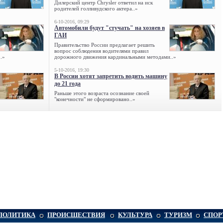
Дилерский центр Chrysler ответил на иск
родителей голливудского актера..»
6-10-2016, 09:29
Автомобили будут "стучать" на хозяев в
ГАИ
Правительство России предлагает решить
вопрос соблюдения водителями правил
.»
дорожного движения кардинальными методами..»
5-10-2016, 19:30
В России хотят запретить водить машину
до 21 года
Раньше этого возраста осознание своей
"конечности" не сформировано..»
ПОЛИТИКА
ПРОИСШЕСТВИЯ
КУЛЬТУРА
ТУРИЗМ
СПОР