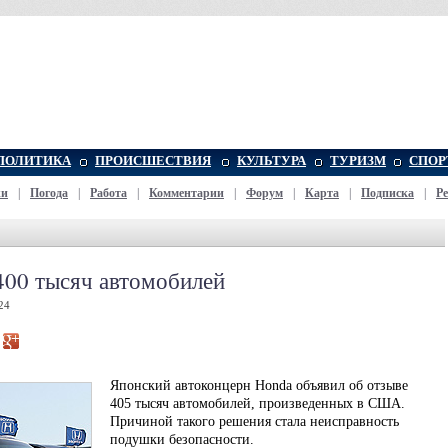
ПОЛИТИКА
ПРОИСШЕСТВИЯ
КУЛЬТУРА
ТУРИЗМ
СПОР
жи
|
Погода
|
Работа
|
Комментарии
|
Форум
|
Карта
|
Подписка
|
Р
400 тысяч автомобилей
24
Японский автоконцерн Honda объявил об отзыве
405 тысяч автомобилей, произведенных в США.
Причиной такого решения стала неисправность
подушки безопасности.