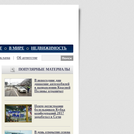
Т
В МИРЕ
НЕДВИЖИМОСТЬ
еклама
|
Об агентстве
ПОПУЛЯРНЫЕ МАТЕРИАЛЫ
В новогодние дни
движение автомобилей
в направлении Красной
Поляны ограничат
Центр регистрации
болельщиков Кубка
конфедераций 2017
заработал в Сочи
В день открытия сезона