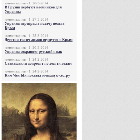
комментариев - 1, 28-3-2014
В Грузии вербуют наемников для
Украины
комментариев - 1, 27-3-2014
Украина перекрыла подачу воды в
Крым
комментариев - 1, 25-3-2014
Десятки тысяч армян вернутся в Крым
комментариев - 1, 20-3-2014
Украина сохраняет русский язык
комментариев - 1, 24-2-2014
Саакашвили допросят по десяти делам
комментариев - 1, 24-2-2014
Ким Чен Ын показал младшую сестру