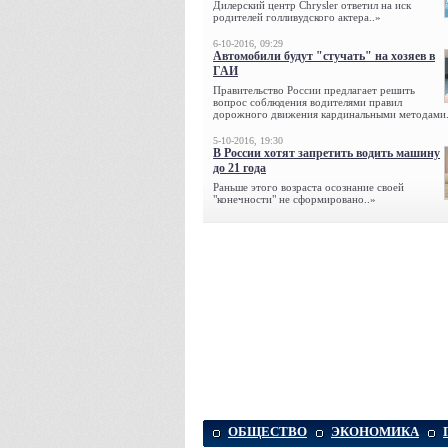
Дилерский центр Chrysler ответил на иск
родителей голливудского актера..»
6-10-2016, 09:29
Автомобили будут "стучать" на хозяев в
ГАИ
Правительство России предлагает решить
вопрос соблюдения водителями правил
дорожного движения кардинальными методами.
5-10-2016, 19:30
В России хотят запретить водить машину
до 21 года
Раньше этого возраста осознание своей
"конечности" не сформировано..»
ОБЩЕСТВО
ЭКОНОМИКА