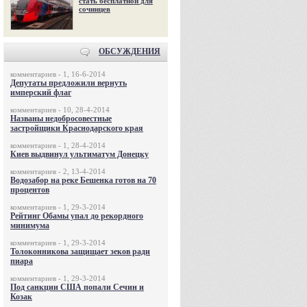
стать бесплатной для
сочинцев
ОБСУЖДЕНИЯ
комментариев - 1, 16-6-2014
Депутаты предложили вернуть
имперский флаг
комментариев - 10, 28-4-2014
Названы недобросовестные
застройщики Краснодарского края
комментариев - 1, 28-4-2014
Киев выдвинул ультиматум Донецку
комментариев - 2, 13-4-2014
Водозабор на реке Бешенка готов на 70
процентов
комментариев - 1, 29-3-2014
Рейтинг Обамы упал до рекордного
минимума
комментариев - 1, 29-3-2014
Толоконникова защищает зеков ради
пиара
комментариев - 1, 29-3-2014
Под санкции США попали Сечин и
Козак