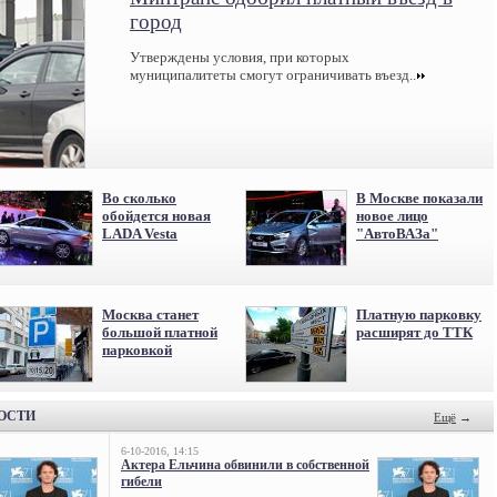
город
Утверждены условия, при которых
муниципалитеты смогут ограничивать въезд..
Во сколько
В Москве показали
обойдется новая
новое лицо
LADA Vesta
"АвтоВАЗа"
Москва станет
Платную парковку
большой платной
расширят до ТТК
парковкой
ВОСТИ
Ещё
→
6-10-2016, 14:15
Актера Ельчина обвинили в собственной
гибели