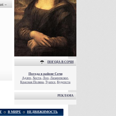
щё
→
ПОГОДА В СОЧИ
Погода в районе Сочи
Адлер
,
Хоста
,
Лоо
,
Лазаревское
,
Красная Поляна
,
Туапсе
,
Кудепста
РЕКЛАМА
Т
В МИРЕ
НЕДВИЖИМОСТЬ