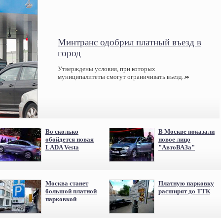
Минтранс одобрил платный въезд в
город
Утверждены условия, при которых
муниципалитеты смогут ограничивать въезд..
Во сколько
В Москве показали
обойдется новая
новое лицо
LADA Vesta
"АвтоВАЗа"
Москва станет
Платную парковку
большой платной
расширят до ТТК
парковкой