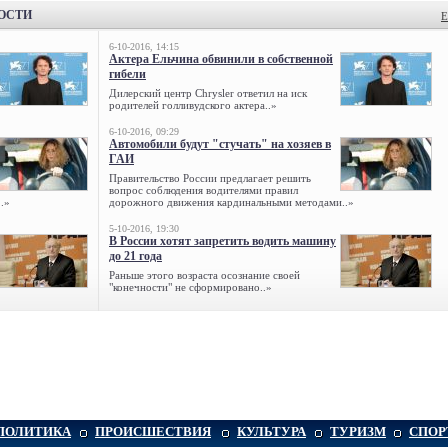
ВОСТИ
Е
6-10-2016, 14:15
Актера Ельчина обвинили в собственной
гибели
Дилерский центр Chrysler ответил на иск
родителей голливудского актера..»
6-10-2016, 09:29
Автомобили будут "стучать" на хозяев в
ГАИ
Правительство России предлагает решить
вопрос соблюдения водителями правил
.»
дорожного движения кардинальными методами..»
5-10-2016, 19:30
В России хотят запретить водить машину
до 21 года
Раньше этого возраста осознание своей
"конечности" не сформировано..»
ПОЛИТИКА
ПРОИСШЕСТВИЯ
КУЛЬТУРА
ТУРИЗМ
СПОР