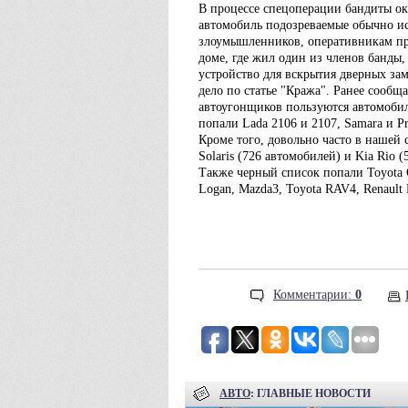
В процессе спецоперации бандиты ок
автомобиль подозреваемые обычно и
злоумышленников, оперативникам пр
доме, где жил один из членов банды
устройство для вскрытия дверных за
дело по статье "Кража". Ранее сообщ
автоугонщиков пользуются автомобил
попали Lada 2106 и 2107, Samara и Pr
Кроме того, довольно часто в нашей 
Solaris (726 автомобилей) и Kia Rio (
Также черный список попали Toyota Ca
Logan, Mazda3, Toyota RAV4, Renault D
Комментарии:
0
АВТО
: ГЛАВНЫЕ НОВОСТИ