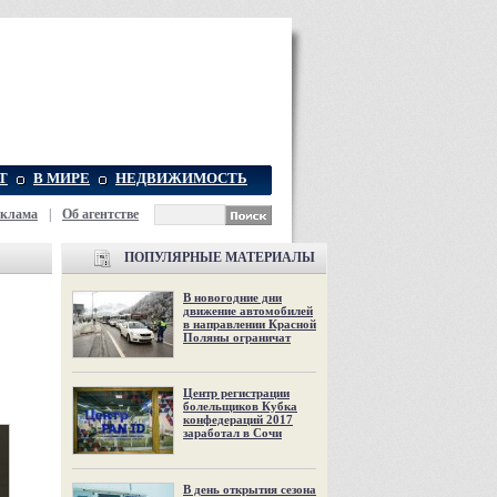
Т
В МИРЕ
НЕДВИЖИМОСТЬ
еклама
|
Об агентстве
ПОПУЛЯРНЫЕ МАТЕРИАЛЫ
В новогодние дни
движение автомобилей
в направлении Красной
Поляны ограничат
Центр регистрации
болельщиков Кубка
конфедераций 2017
заработал в Сочи
В день открытия сезона