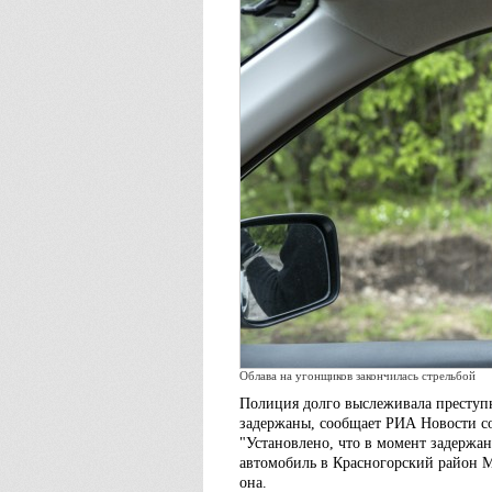
Облава на угонщиков закончилась стрельбой
Полиция долго выслеживала преступн
задержаны, сообщает РИА Новости с
"Установлено, что в момент задерж
автомобиль в Красногорский район М
она.