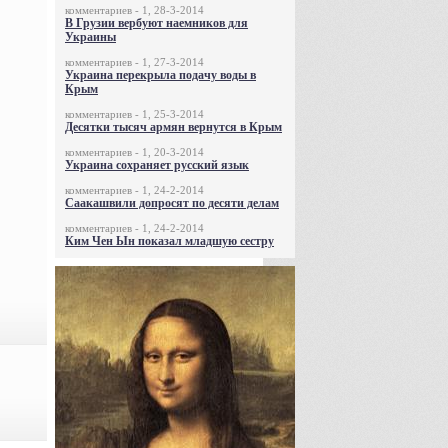
комментариев - 1, 28-3-2014
В Грузии вербуют наемников для
Украины
комментариев - 1, 27-3-2014
Украина перекрыла подачу воды в
Крым
комментариев - 1, 25-3-2014
Десятки тысяч армян вернутся в Крым
комментариев - 1, 20-3-2014
Украина сохраняет русский язык
комментариев - 1, 24-2-2014
Саакашвили допросят по десяти делам
комментариев - 1, 24-2-2014
Ким Чен Ын показал младшую сестру