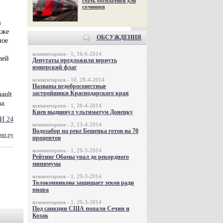
стать бесплатной для
сочинцев
в
кже
ОБСУЖДЕНИЯ
ное
комментариев - 1, 16-6-2014
лей
Депутаты предложили вернуть
имперский флаг
комментариев - 10, 28-4-2014
Названы недобросовестные
застройщики Краснодарского края
ault
a.
комментариев - 1, 28-4-2014
Киев выдвинул ультиматум Донецку
И 24
комментариев - 2, 13-4-2014
Водозабор на реке Бешенка готов на 70
ни.ру
процентов
комментариев - 1, 29-3-2014
Рейтинг Обамы упал до рекордного
минимума
комментариев - 1, 29-3-2014
Толоконникова защищает зеков ради
пиара
комментариев - 1, 29-3-2014
Под санкции США попали Сечин и
Козак