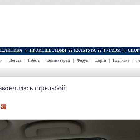
ПОЛИТИКА
ПРОИСШЕСТВИЯ
КУЛЬТУРА
ТУРИЗМ
СПОР
жи
|
Погода
|
Работа
|
Комментарии
|
Форум
|
Карта
|
Подписка
|
Р
акончилась стрельбой