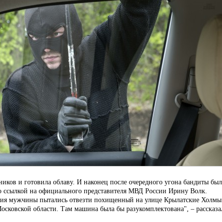
иков и готовила облаву. И наконец после очередного угона бандиты бы
о ссылкой на официального представителя МВД России Ирину Волк.
ания мужчины пытались отвезти похищенный на улице Крылатские Холмы
осковской области. Там машина была бы разукомплектована", – рассказа