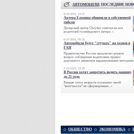
АВТОМОБИЛИ
: ПОСЛЕДНИЕ НО
6-10-2016, 14:15
Актера Ельчина обвинили в собственной
гибели
Дилерский центр Chrysler ответил на иск
родителей голливудского актера..»
6-10-2016, 09:29
Автомобили будут "стучать" на хозяев в
ГАИ
Правительство России предлагает решить
вопрос соблюдения водителями правил
дорожного движения кардинальными методами.
5-10-2016, 19:30
В России хотят запретить водить машину
до 21 года
Раньше этого возраста осознание своей
"конечности" не сформировано..»
ОБЩЕСТВО
ЭКОНОМИКА