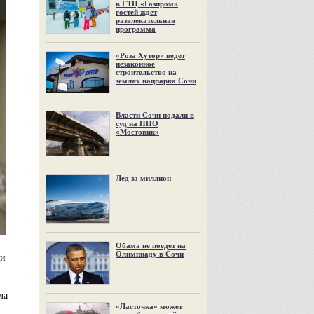
в ГТЦ «Газпром»
гостей ждет
развлекательная
программа
«Роза Хутор» ведет
незаконное
строительство на
землях нацпарка Сочи
Власти Сочи подали в
суд на НПО
«Мостовик»
Лед за миллион
Обама не поедет на
Олимпиаду в Сочи
ли
ла
«Ласточка» может