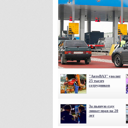
"АвтоВАЗ" уволит
25 тысяч
сотрудников
За пьяную езду
лишат прав на 20
лет