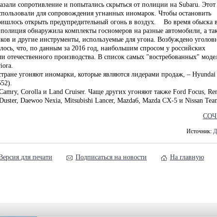
азали сопротивление и попытались скрыться от полиции на Subaru. Этот
спользовали для сопровождения угнанных иномарок. Чтобы остановить
ишлось открыть предупредительный огонь в воздух. Во время обыска 
, полиция обнаружила комплекты госномеров на разные автомобили, а та
мков и другие инструменты, используемые для угона. Возбуждено уголов
алось, что, по данным за 2016 год, наибольшим спросом у российских
и отечественного производства. В список самых "востребованных" моде
iora.
стране угоняют иномарки, которые являются лидерами продаж, – Hyundai
552).
mry, Corolla и Land Cruiser. Чаще других угоняют также Ford Focus, Ren
uster, Daewoo Nexia, Mitsubishi Lancer, Mazda6, Mazda CX-5 и Nissan Tean
СОЧ
Источник:
Д
Версия для печати
Подписаться на новости
На главную