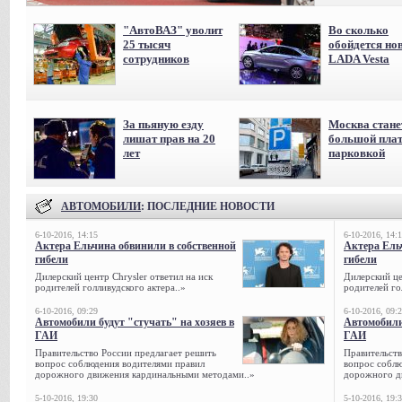
"АвтоВАЗ" уволит
Во сколько
25 тысяч
обойдется но
сотрудников
LADA Vesta
За пьяную езду
Москва стане
лишат прав на 20
большой пла
лет
парковкой
АВТОМОБИЛИ
: ПОСЛЕДНИЕ НОВОСТИ
6-10-2016, 14:15
6-10-2016, 14:
Актера Ельчина обвинили в собственной
Актера Ель
гибели
гибели
Дилерский центр Chrysler ответил на иск
Дилерский це
родителей голливудского актера..»
родителей го
6-10-2016, 09:29
6-10-2016, 09:
Автомобили будут "стучать" на хозяев в
Автомобили 
ГАИ
ГАИ
Правительство России предлагает решить
Правительств
вопрос соблюдения водителями правил
вопрос соблю
дорожного движения кардинальными методами..»
дорожного д
5-10-2016, 19:30
5-10-2016, 19: