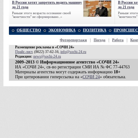
В России хотят запретить водить машину
В России х
до 21 года
до 21 года
Раньше этого возраста осознание своей
Раньше этого
"конечности" не сформировано..»
"конечности"
ОБЩЕСТВО
ЭКОНОМИКА
ПОЛИТИКА
ПРОИСШЕС
Фоторепортажи
|
Погода
|
Работа
|
Ком
Размещение рекламы в «СОЧИ 24»
Прайс-лист
, (8622) 37-62-16,
info@sochi-24.ru
Редакция:
news@sochi-24.ru
2009–2013 © Информационное агентство «СОЧИ 24»
ИА «СОЧИ 24», св-во регистрации СМИ ИА № ФС 77-44763
Материалы агентства могут содержать информацию
18+
При цитировании гиперссылка на «
СОЧИ 24
» обязательна.