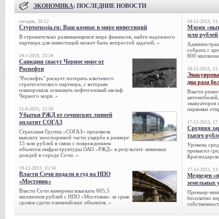
ЭКОНОМИКА
: ПОСЛЕДНИЕ НОВОСТИ
сегодня, 20:12
18-12-2013, 11
Cryptorussia.ru: Ваш компас в мире инвестиций
Мэрия «выт
млн рублей
В стремительно развивающемся мире финансов, найти надежного
партнера для инвестиций может быть непростой задачей..»
Администрац
собрать с ар
24-1-2018, 23:24
800 миллионо
Санкции спасут Черное море от
Роснефти
18-12-2013, 11
Эвакуирова
"Роснефть" рискует потерять ключевого
два раза бо
стратегического партнера, с которым
планировала осваивать нефтегазовый шельф
Власти решил
Черного моря..»
автомобилей,
эвакуаторов 
11-8-2015, 12:50
парковки отк
Убытки РЖД от сочинских ливней
оплатит СОГАЗ
17-12-2013, 17
Средняя за
Страховая Группа «СОГАЗ» произвела
тысяч рубл
выплату неоспоримой части ущерба в размере
15 млн рублей в связи с повреждением
Уровень сред
объектов инфраструктуры ОАО «РЖД» в результате ливневых
превысил сре
дождей в городе Сочи..»
Краснодарско
19-12-2013, 15:34
17-12-2013, 13
Власти Сочи подали в суд на НПО
Медведев «
«Мостовик»
земельных 
Власти Сочи намерены взыскать 805,5
Премьер-мин
миллионов рублей с НПО «Мостовик» за срыв
бесплатно п
сроков сдачи олимпийских объектов..»
собственност