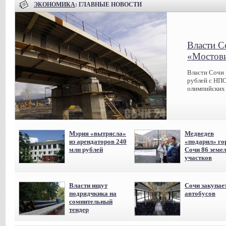
ЭКОНОМИКА
: ГЛАВНЫЕ НОВОСТИ
Власти С
«Мостов
Власти Сочи 
рублей с НПО
олимпийских 
Мэрия «вытрясла»
Медведев
из арендаторов 240
«подарил» го
млн рублей
Сочи 86 земе
участков
Власти ищут
Сочи закупае
подрядчкика на
автобусов
сомнительный
тендер