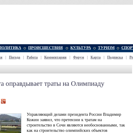
ПОЛИТИКА
ПРОИСШЕСТВИЯ
КУЛЬТУРА
ТУРИЗМ
СПОР
жи
|
Погода
|
Работа
|
Комментарии
|
Форум
|
Карта
|
Подписка
|
Р
та оправдывает траты на Олимпиаду
Управляющий делами президента России Владимир
Кожин заявил, что претензии к тратам на
строительство в Сочи являются необоснованными, так
как на строительство олимпийских объектов