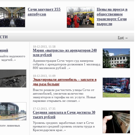
Сочи закупает 355
Цены на проезд в
автобусов
общественном
транспорте Сочи
выросли
ОСТИ
Ещё
→
18-12-2013, 11:58
тиций
Мэрия «вытрясла» из арендаторов 240
млн рублей
 найти надежного
 задачей..»
Администрация Сочи через суд намерена
собрать с арендаторов-должников 1 миллиард
800 миллионов рублей ..»
18-12-2013, 11:09
Эвакуировали автомобиль – заплати в
два раза больше
Власти решили расчистить улицы Сочи от
автомобилей, увеличив количество
эвакуаторов и тарифы на их услуги. Новые
парковки открывать не спешат..»
17-12-2013, 17:35
Средняя зарплата в Сочи достигла 30
тысяч рублей
Уровень средних заработных плат в Сочи
тате ливневых
превысил средний уровень оплаты труда в
Краснодарском крае..»