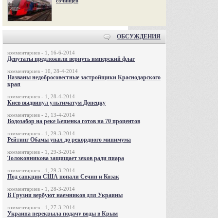
сочинцев
ОБСУЖДЕНИЯ
комментариев - 1, 16-6-2014
Депутаты предложили вернуть имперский флаг
комментариев - 10, 28-4-2014
Названы недобросовестные застройщики Краснодарского
края
комментариев - 1, 28-4-2014
Киев выдвинул ультиматум Донецку
комментариев - 2, 13-4-2014
Водозабор на реке Бешенка готов на 70 процентов
комментариев - 1, 29-3-2014
Рейтинг Обамы упал до рекордного минимума
комментариев - 1, 29-3-2014
Толоконникова защищает зеков ради пиара
комментариев - 1, 29-3-2014
Под санкции США попали Сечин и Козак
комментариев - 1, 28-3-2014
В Грузии вербуют наемников для Украины
комментариев - 1, 27-3-2014
Украина перекрыла подачу воды в Крым