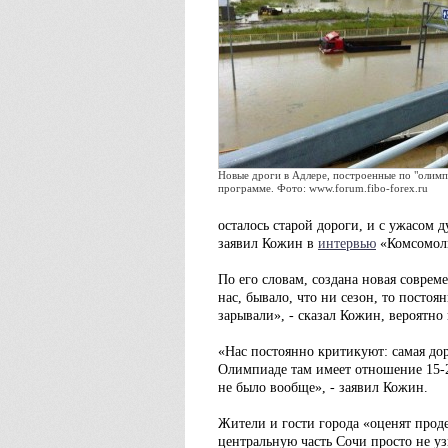
Новые дроги в Адлере, построенные по "олимп
программе. Фото: www.forum.fibo-forex.ru
осталось старой дороги, и с ужасом д
заявил Кожин в
интервью
«Комсомоль
По его словам, создана новая соврем
нас, бывало, что ни сезон, то постоян
зарывали», - сказал Кожин, вероятно
«Нас постоянно критикуют: самая до
Олимпиаде там имеет отношение 15-2
не было вообще», - заявил Кожин.
Жители и гости города «оценят прод
центральную часть Сочи просто не уз