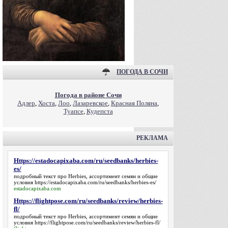
ПОГОДА В СОЧИ
Погода в районе Сочи
Адлер
,
Хоста
,
Лоо
,
Лазаревское
,
Красная Поляна
,
Туапсе
,
Кудепста
РЕКЛАМА
Https://estadocapixaba.com/ru/seedbanks/herbies-
es/
подробный текст про Herbies, ассортимент семян и общие
условия
https://estadocapixaba.com/ru/seedbanks/herbies-es/
estadocapixaba.com
Https://flightpose.com/ru/seedbanks/review/herbies-
fl/
подробный текст про Herbies, ассортимент семян и общие
условия
https://flightpose.com/ru/seedbanks/review/herbies-fl/