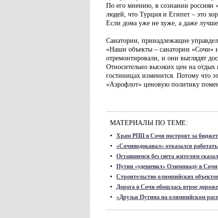
По его мнению, в сознании россиян
людей, что Турция и Египет – это хор
Если дома уже не хуже, а даже лучше,
Санатории, принадлежащие управдел
«Наши объекты – санатории «Сочи» и
отремонтировали, и они выглядят до
Относительно высоких цен на отдых в
гостиницах изменится. Потому что э
«Аэрофлот» ценовую политику поме
МАТЕРИАЛЫ ПО ТЕМЕ:
•
Храм РПЦ в Сочи построят за бюджет
•
«Сочиводоканал» отказался работать
•
Оставшимся без света жителям сказа
•
Путин «удешевил» Олимпиаду в Сочи
•
Строительство олимпийских объектов 
•
Дорога в Сочи обошлась втрое дороже
•
«Друзья Путина на олимпийском расп