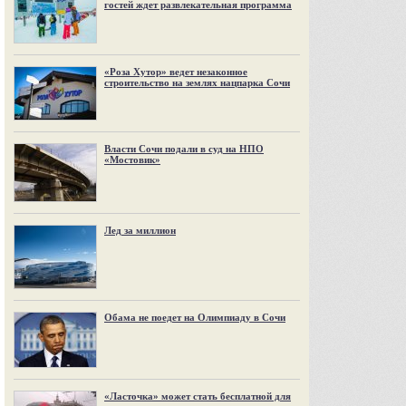
гостей ждет развлекательная программа
«Роза Хутор» ведет незаконное
строительство на землях нацпарка Сочи
Власти Сочи подали в суд на НПО
«Мостовик»
Лед за миллион
Обама не поедет на Олимпиаду в Сочи
«Ласточка» может стать бесплатной для