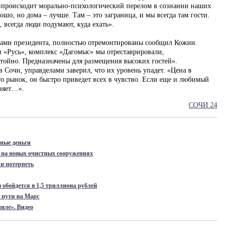
 «происходит морально-психологический перелом в сознании наших
ошо, но дома – лучше. Там – это заграница, и мы всегда там гости.
 всегда люди подумают, куда ехать».
ами президента, полностью отремонтированы сообщил Кожин.
 «Русь», комплекс «Дагомыс» мы отреставрировали,
стойно. Предназначены для размещения высоких гостей».
 Сочи, управделами заверил, что их уровень упадет. «Цена в
то рынок, он быстро приведет всех в чувство. Если еще и любимый
няет…».
СОЧИ 24
ные деньги
 на новых очистных сооружениях
ли потерпеть
обойдется в 1,5 триллиона рублей
 пути на Марс
иле». Видео