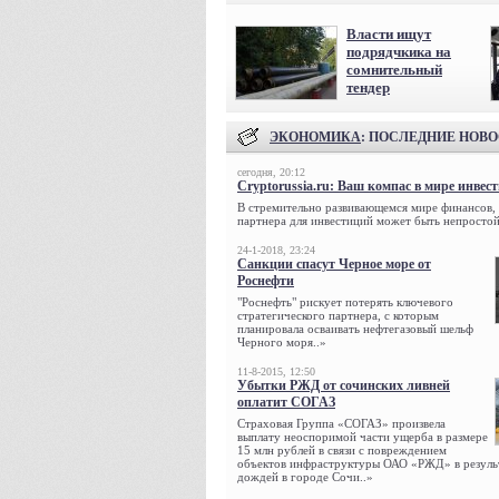
Власти ищут
подрядчкика на
сомнительный
тендер
ЭКОНОМИКА
: ПОСЛЕДНИЕ НОВ
сегодня, 20:12
Cryptorussia.ru: Ваш компас в мире инвес
В стремительно развивающемся мире финансов,
партнера для инвестиций может быть непростой
24-1-2018, 23:24
Санкции спасут Черное море от
Роснефти
"Роснефть" рискует потерять ключевого
стратегического партнера, с которым
планировала осваивать нефтегазовый шельф
Черного моря..»
11-8-2015, 12:50
Убытки РЖД от сочинских ливней
оплатит СОГАЗ
Страховая Группа «СОГАЗ» произвела
выплату неоспоримой части ущерба в размере
15 млн рублей в связи с повреждением
объектов инфраструктуры ОАО «РЖД» в резуль
дождей в городе Сочи..»