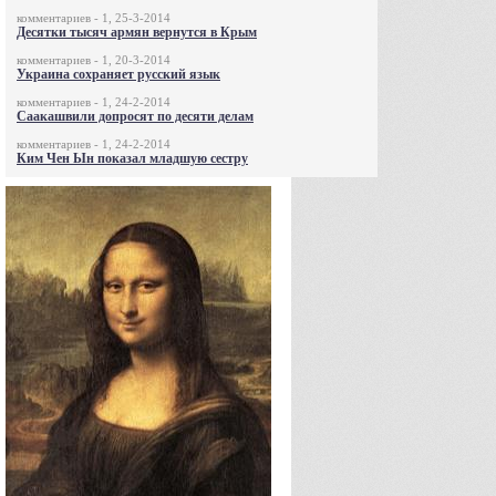
комментариев - 1, 25-3-2014
Десятки тысяч армян вернутся в Крым
комментариев - 1, 20-3-2014
Украина сохраняет русский язык
комментариев - 1, 24-2-2014
Саакашвили допросят по десяти делам
комментариев - 1, 24-2-2014
Ким Чен Ын показал младшую сестру