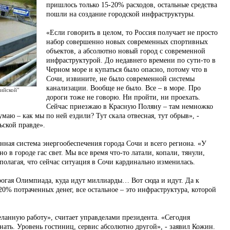
пришлось только 15-20% расходов, остальные средства
пошли на создание городской инфраструктуры.
«Если говорить в целом, то Россия получает не просто
набор совершенно новых современных спортивных
объектов, а абсолютно новый город с современной
инфраструктурой. До недавнего времени по сути-то в
Черном море и купаться было опасно, потому что в
Сочи, извините, не было современной системы
канализации. Вообще не было. Все – в море. Про
ийской"
дороги тоже не говорю. Ни пройти, ни проехать.
Сейчас приезжаю в Красную Поляну – там немножко
умаю – как мы по ней ездили? Тут скала отвесная, тут обрыв», -
ской правде».
енная система энергообеспечения города Сочи и всего региона. «У
но в городе гас свет. Мы все время что-то латали, копали, тянули,
 полагая, что сейчас ситуация в Сочи кардинально изменилась.
рогая Олимпиада, куда идут миллиарды… Вот сюда и идут. Да к
0% потраченных денег, все остальное – это инфраструктура, которой
еланную работу», считает управделами президента. «Сегодня
нать. Уровень гостиниц, сервис абсолютно другой», - заявил Кожин.