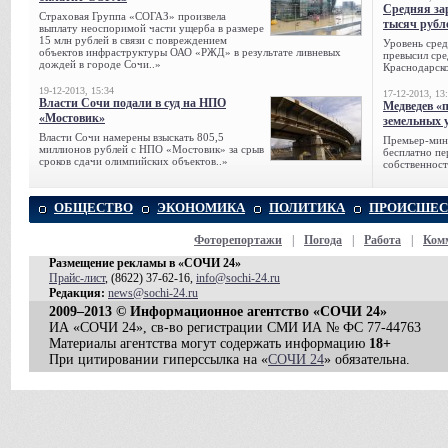
Средняя за
Страховая Группа «СОГАЗ» произвела
тысяч рубл
выплату неоспоримой части ущерба в размере
15 млн рублей в связи с повреждением
Уровень сред
объектов инфраструктуры ОАО «РЖД» в результате ливневых
превысил сре
дождей в городе Сочи..»
Краснодарско
19-12-2013, 15:34
17-12-2013, 13
Власти Сочи подали в суд на НПО
Медведев «
«Мостовик»
земельных 
Власти Сочи намерены взыскать 805,5
Премьер-мин
миллионов рублей с НПО «Мостовик» за срыв
бесплатно п
сроков сдачи олимпийских объектов..»
собственност
ОБЩЕСТВО
ЭКОНОМИКА
ПОЛИТИКА
ПРОИСШЕС
Фоторепортажи
|
Погода
|
Работа
|
Ком
Размещение рекламы в «СОЧИ 24»
Прайс-лист
, (8622) 37-62-16,
info@sochi-24.ru
Редакция:
news@sochi-24.ru
2009–2013 © Информационное агентство «СОЧИ 24»
ИА «СОЧИ 24», св-во регистрации СМИ ИА № ФС 77-44763
Материалы агентства могут содержать информацию
18+
При цитировании гиперссылка на «
СОЧИ 24
» обязательна.