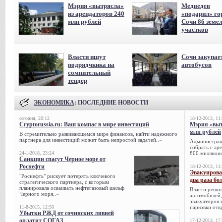
Мэрия «вытрясла»
Медведев
из арендаторов 240
«подарил» го
млн рублей
Сочи 86 земе
участков
Власти ищут
Сочи закупае
подрядчкика на
автобусов
сомнительный
тендер
ЭКОНОМИКА
: ПОСЛЕДНИЕ НОВОСТИ
сегодня, 20:12
18-12-2013, 11
Cryptorussia.ru: Ваш компас в мире инвестиций
Мэрия «выт
млн рублей
В стремительно развивающемся мире финансов, найти надежного
партнера для инвестиций может быть непростой задачей..»
Администрац
собрать с ар
24-1-2018, 23:24
800 миллионо
Санкции спасут Черное море от
Роснефти
18-12-2013, 11
Эвакуирова
"Роснефть" рискует потерять ключевого
два раза бо
стратегического партнера, с которым
планировала осваивать нефтегазовый шельф
Власти решил
Черного моря..»
автомобилей,
эвакуаторов 
11-8-2015, 12:50
парковки отк
Убытки РЖД от сочинских ливней
оплатит СОГАЗ
17-12-2013, 17