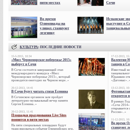
пяти местах
Сочи
Во время
Испанские зв
Олимпиады на
выступят в С
улицах станцуют
танцевальны
лезгинку
КУЛЬТУРА
: ПОСЛЕДНИЕ НОВОСТИ
15-5-2015, 10:34
17-12-2013, 15
«Мисс Черноморское побережье 2015»
Валентин 
выберут в Сочи
танцев в С
В Сочи состоится завершающий этап
Известный мо
международного конкурса «Мисс
танцевальног
Черноморское побережье 2015», который
Юдашкин откр
проводится ежегодно на Черном море..»
«Дагомыс»..
20-12-2013, 14:41
13-12-2013, 10
В Сочи будут читать стихи Есенина
Фотовыстав
откроется в
В Сочинском органном зале пройдет
литературно-музыкальный вечер памяти
В рамках Го
Сергея Есенина..»
«Сочи 2014» 
открывается 
20-12-2013, 11:41
России»..»
Площадки празднования Live Sites
появятся в пяти местах
11-12-2013, 10
Во время О
На пяти специальных площадках будут
станцуют л
транслироваться события Олимпийских игр,