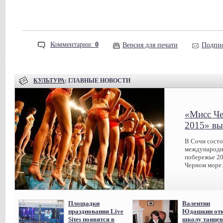
Комментарии:
0
Версия для печати
Подпис
КУЛЬТУРА
: ГЛАВНЫЕ НОВОСТИ
«Мисс Че
2015» вы
В Сочи сост
международн
побережье 20
Черном море.
Площадки
Валентин
празднования Live
Юдашкин отк
Sites появятся в
школу танцев