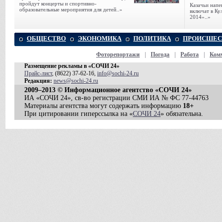
пройдут концерты и спортивно-
Казачьи напе
образовательные мероприятия для детей..»
включат в К
2014»..»
ОБЩЕСТВО
ЭКОНОМИКА
ПОЛИТИКА
ПРОИСШЕС
Фоторепортажи
|
Погода
|
Работа
|
Ком
Размещение рекламы в «СОЧИ 24»
Прайс-лист
, (8622) 37-62-16,
info@sochi-24.ru
Редакция:
news@sochi-24.ru
2009–2013 © Информационное агентство «СОЧИ 24»
ИА «СОЧИ 24», св-во регистрации СМИ ИА № ФС 77-44763
Материалы агентства могут содержать информацию
18+
При цитировании гиперссылка на «
СОЧИ 24
» обязательна.