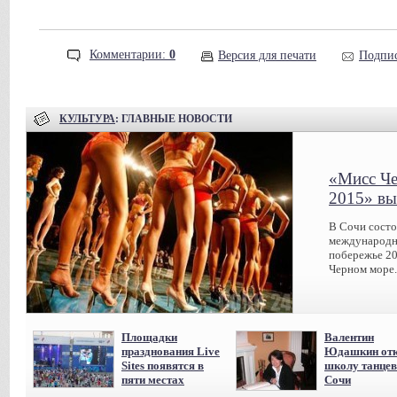
Комментарии:
0
Версия для печати
Подпис
КУЛЬТУРА
: ГЛАВНЫЕ НОВОСТИ
«Мисс Че
2015» вы
В Сочи сост
международн
побережье 20
Черном море.
Площадки
Валентин
празднования Live
Юдашкин отк
Sites появятся в
школу танцев
пяти местах
Сочи