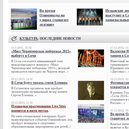
Во время
Испанские зв
Олимпиады на
выступят в С
улицах станцуют
танцевальны
лезгинку
КУЛЬТУРА
: ПОСЛЕДНИЕ НОВОСТИ
15-5-2015, 10:34
17-12-2013, 15
«Мисс Черноморское побережье 2015»
Валентин 
выберут в Сочи
танцев в С
В Сочи состоится завершающий этап
Известный мо
международного конкурса «Мисс
танцевальног
Черноморское побережье 2015», который
Юдашкин откр
проводится ежегодно на Черном море..»
«Дагомыс»..
20-12-2013, 14:41
13-12-2013, 10
В Сочи будут читать стихи Есенина
Фотовыстав
откроется в
В Сочинском органном зале пройдет
литературно-музыкальный вечер памяти
В рамках Го
Сергея Есенина..»
«Сочи 2014» 
открывается 
20-12-2013, 11:41
России»..»
Площадки празднования Live Sites
появятся в пяти местах
11-12-2013, 10
Во время О
На пяти специальных площадках будут
станцуют л
транслироваться события Олимпийских игр,
пройдут концерты и спортивно-
Казачьи напе
образовательные мероприятия для детей..»
включат в К