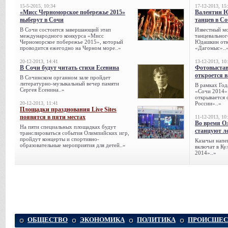
15-5-2015, 10:34
17-12-2013, 15
«Мисс Черноморское побережье 2015»
Валентин 
выберут в Сочи
танцев в С
В Сочи состоится завершающий этап
Известный мо
международного конкурса «Мисс
танцевальног
Черноморское побережье 2015», который
Юдашкин откр
проводится ежегодно на Черном море..»
«Дагомыс»..
20-12-2013, 14:41
13-12-2013, 10
В Сочи будут читать стихи Есенина
Фотовыстав
откроется в
В Сочинском органном зале пройдет
литературно-музыкальный вечер памяти
В рамках Го
Сергея Есенина..»
«Сочи 2014» 
открывается 
20-12-2013, 11:41
России»..»
Площадки празднования Live Sites
появятся в пяти местах
11-12-2013, 10
Во время О
На пяти специальных площадках будут
станцуют л
транслироваться события Олимпийских игр,
пройдут концерты и спортивно-
Казачьи напе
образовательные мероприятия для детей..»
включат в К
2014»..»
ОБЩЕСТВО
ЭКОНОМИКА
ПОЛИТИКА
ПРОИСШЕС