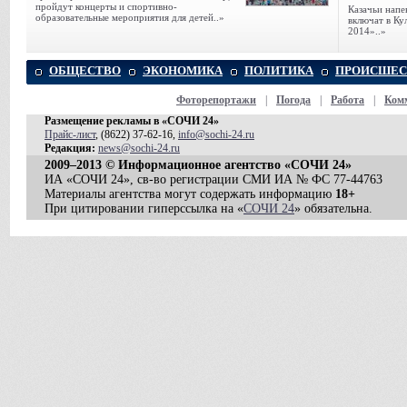
пройдут концерты и спортивно-
Казачьи напе
образовательные мероприятия для детей..»
включат в К
2014»..»
ОБЩЕСТВО
ЭКОНОМИКА
ПОЛИТИКА
ПРОИСШЕС
Фоторепортажи
|
Погода
|
Работа
|
Ком
Размещение рекламы в «СОЧИ 24»
Прайс-лист
, (8622) 37-62-16,
info@sochi-24.ru
Редакция:
news@sochi-24.ru
2009–2013 © Информационное агентство «СОЧИ 24»
ИА «СОЧИ 24», св-во регистрации СМИ ИА № ФС 77-44763
Материалы агентства могут содержать информацию
18+
При цитировании гиперссылка на «
СОЧИ 24
» обязательна.