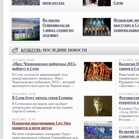
пяти местах
Сочи
Во время
Испанские зв
Олимпиады на
выступят в С
улицах станцуют
танцевальны
лезгинку
КУЛЬТУРА
: ПОСЛЕДНИЕ НОВОСТИ
15-5-2015, 10:34
17-12-2013, 15
«Мисс Черноморское побережье 2015»
Валентин 
выберут в Сочи
танцев в С
В Сочи состоится завершающий этап
Известный мо
международного конкурса «Мисс
танцевальног
Черноморское побережье 2015», который
Юдашкин откр
проводится ежегодно на Черном море..»
«Дагомыс»..
20-12-2013, 14:41
13-12-2013, 10
В Сочи будут читать стихи Есенина
Фотовыстав
откроется в
В Сочинском органном зале пройдет
литературно-музыкальный вечер памяти
В рамках Го
Сергея Есенина..»
«Сочи 2014» 
открывается 
20-12-2013, 11:41
России»..»
Площадки празднования Live Sites
появятся в пяти местах
11-12-2013, 10
Во время О
На пяти специальных площадках будут
станцуют л
транслироваться события Олимпийских игр,