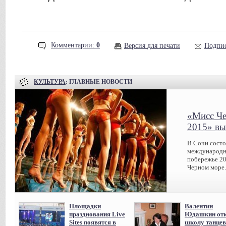
Комментарии:
0
Версия для печати
Подпис
КУЛЬТУРА
: ГЛАВНЫЕ НОВОСТИ
«Мисс Че
2015» вы
В Сочи сост
международн
побережье 20
Черном море.
Площадки
Валентин
празднования Live
Юдашкин отк
Sites появятся в
школу танцев