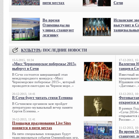
пяти местах
Сочи
Во время
Испанские зв
Олимпиады на
выступят в С
улицах станцуют
танцевальны
лезгинку
КУЛЬТУРА
: ПОСЛЕДНИЕ НОВОСТИ
15-5-2015, 10:34
17-12-2013, 15
«Мисс Черноморское побережье 2015»
Валентин 
выберут в Сочи
танцев в С
В Сочи состоится завершающий этап
Известный мо
международного конкурса «Мисс
танцевальног
Черноморское побережье 2015», который
Юдашкин откр
проводится ежегодно на Черном море..»
«Дагомыс»..
20-12-2013, 14:41
13-12-2013, 10
В Сочи будут читать стихи Есенина
Фотовыстав
откроется в
В Сочинском органном зале пройдет
литературно-музыкальный вечер памяти
В рамках Го
Сергея Есенина..»
«Сочи 2014» 
открывается 
20-12-2013, 11:41
России»..»
Площадки празднования Live Sites
появятся в пяти местах
11-12-2013, 10
Во время О
На пяти специальных площадках будут
станцуют л
транслироваться события Олимпийских игр,