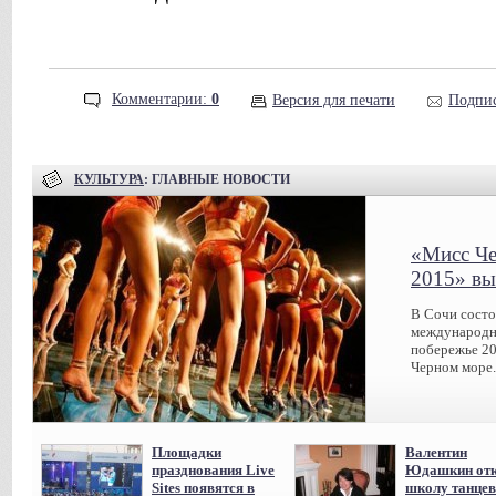
Комментарии:
0
Версия для печати
Подпис
КУЛЬТУРА
: ГЛАВНЫЕ НОВОСТИ
«Мисс Че
2015» вы
В Сочи сост
международн
побережье 20
Черном море.
Площадки
Валентин
празднования Live
Юдашкин отк
Sites появятся в
школу танцев