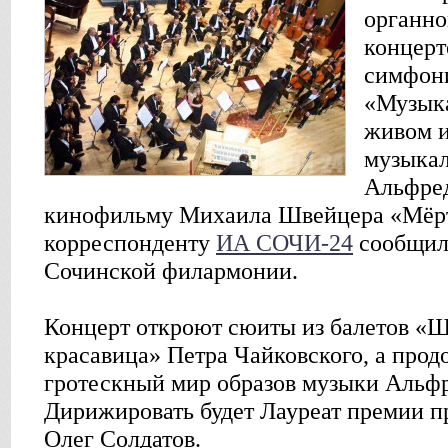
органно
концерт
симфони
«Музыка
живом и
музыка
Альфре
кинофильму Михаила Швейцера «Мёрт
корреспонденту
ИА СОЧИ-24
сообщил
Сочинской филармонии.
Концерт откроют сюиты из балетов «
красавица» Петра Чайковского, а прод
гротескный мир образов музыки Альф
Дирижировать будет Лауреат премии п
Олег Солдатов.