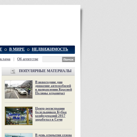
Т
В МИРЕ
НЕДВИЖИМОСТЬ
еклама
|
Об агентстве
ПОПУЛЯРНЫЕ МАТЕРИАЛЫ
В новогодние дни
движение автомобилей
в направлении Красной
Поляны ограничат
Центр регистрации
болельщиков Кубка
конфедераций 2017
заработал в Сочи
В день открытия сезона