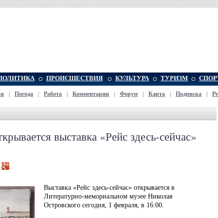
ПОЛИТИКА
ПРОИСШЕСТВИЯ
КУЛЬТУРА
ТУРИЗМ
СПОР
жи
|
Погода
|
Работа
|
Комментарии
|
Форум
|
Карта
|
Подписка
|
Р
ткрывается выставка «Рейс здесь-сейчас»
Выставка «Рейс здесь-сейчас» открывается в
Литературно-мемориальном музее Николая
Островского сегодня, 1 февраля, в 16:00.