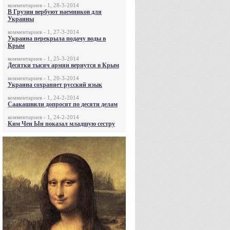
комментариев - 1, 28-3-2014
В Грузии вербуют наемников для
Украины
комментариев - 1, 27-3-2014
Украина перекрыла подачу воды в
Крым
комментариев - 1, 25-3-2014
Десятки тысяч армян вернутся в Крым
комментариев - 1, 20-3-2014
Украина сохраняет русский язык
комментариев - 1, 24-2-2014
Саакашвили допросят по десяти делам
комментариев - 1, 24-2-2014
Ким Чен Ын показал младшую сестру