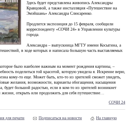
Здесь будет представлена живопись Александры
Кравцовой, а также инсталляция «Путешествие на
Эмэйшань» Александра Слюсаренко.
Продлится экспозиция до 15 февраля, сообщили
корреспонденту «СОЧИ 24» в Управлении культуры
города.
Александра – выпускница МГТУ имени Косыгина, а
утешествий, в ходе которых и написала большую часть выставляемых
, которое было наиболее важным на момент рождения картины, –
ребность поделиться той красотой, которую увидела я. Искренне верю,
езна кому-то еще. Может быть, кто-то из зрителей сможет увидеть,
. Новые желания, возможности, варианты обогащения, насыщения
а, будет большой радостью, если в ком-то из зрителей возникнет
ей жизни, открыть или продолжить для себя путешествие…
СОЧИ 24
ия для печати
Подписаться на новости
На главную