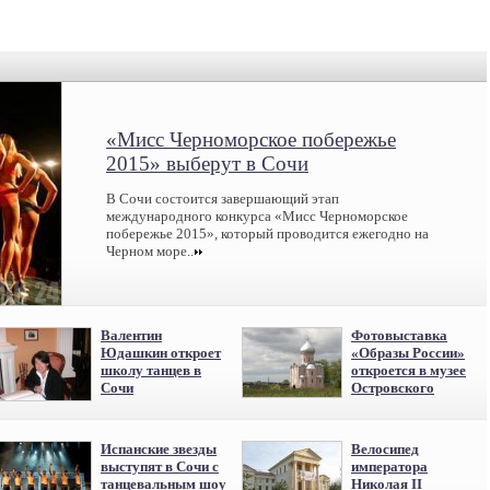
«Мисс Черноморское побережье
2015» выберут в Сочи
В Сочи состоится завершающий этап
международного конкурса «Мисс Черноморское
побережье 2015», который проводится ежегодно на
Черном море..
Валентин
Фотовыставка
Юдашкин откроет
«Образы России»
школу танцев в
откроется в музее
Сочи
Островского
Испанские звезды
Велосипед
выступят в Сочи с
императора
танцевальным шоу
Николая II