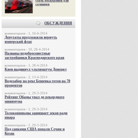
стать бесплатной для
сочинцев
ОБСУЖДЕНИЯ
комментариев - 1, 16-6-2014
Депутаты предложили вернуть
имперский флаг
комментариев - 10, 28-4-2014
Названы недобросовестные
застройщики Краснодарского края
комментариев - 1, 28-4-2014
Киев выдвинул ультиматум Донецку
комментариев - 2, 13-4-2014
Водозабор на реке Бешенка готов на 70
процентов
комментариев - 1, 29-3-2014
Рейтинг Обамы упал до рекордного
минимума
комментариев - 1, 29-3-2014
Толоконникова защищает зеков ради
пиара
комментариев - 1, 29-3-2014
Под санкции США попали Сечин и
Козак