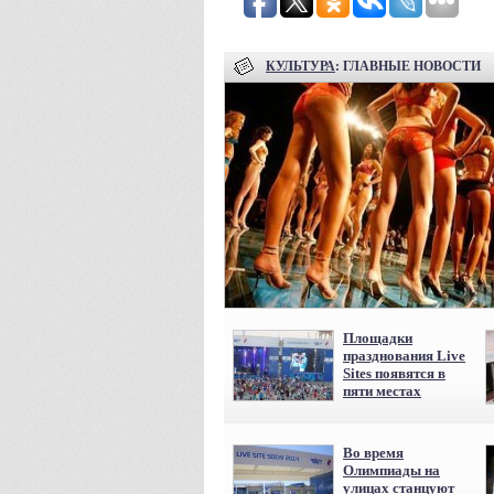
КУЛЬТУРА
: ГЛАВНЫЕ НОВОСТИ
Площадки
празднования Live
Sites появятся в
пяти местах
Во время
Олимпиады на
улицах станцуют