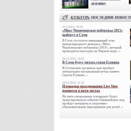
лезгинку
КУЛЬТУРА
: ПОСЛЕДНИЕ НОВОСТ
15-5-2015, 10:34
«Мисс Черноморское побережье 2015»
выберут в Сочи
В Сочи состоится завершающий этап
международного конкурса «Мисс
Черноморское побережье 2015», который
проводится ежегодно на Черном море..»
20-12-2013, 14:41
В Сочи будут читать стихи Есенина
В Сочинском органном зале пройдет
литературно-музыкальный вечер памяти
Сергея Есенина..»
20-12-2013, 11:41
Площадки празднования Live Sites
появятся в пяти местах
На пяти специальных площадках будут
транслироваться события Олимпийских игр,
пройдут концерты и спортивно-
образовательные мероприятия для детей..»