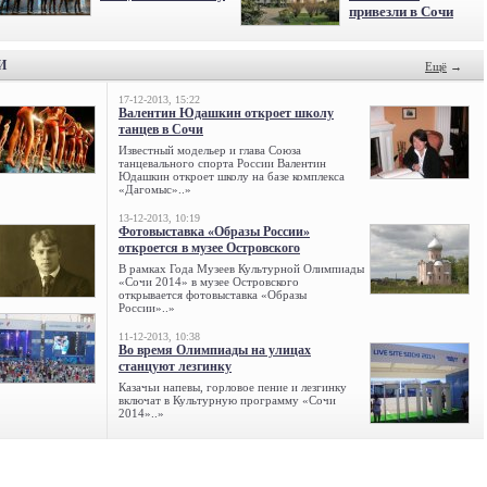
привезли в Сочи
И
Ещё
→
17-12-2013, 15:22
Валентин Юдашкин откроет школу
танцев в Сочи
Известный модельер и глава Союза
танцевального спорта России Валентин
Юдашкин откроет школу на базе комплекса
«Дагомыс»..»
13-12-2013, 10:19
Фотовыставка «Образы России»
откроется в музее Островского
В рамках Года Музеев Культурной Олимпиады
«Сочи 2014» в музее Островского
открывается фотовыставка «Образы
России»..»
11-12-2013, 10:38
Во время Олимпиады на улицах
станцуют лезгинку
Казачьи напевы, горловое пение и лезгинку
включат в Культурную программу «Сочи
2014»..»