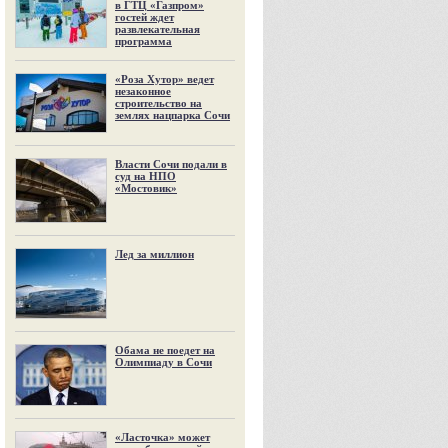
в ГТЦ «Газпром»
гостей ждет
развлекательная
программа
«Роза Хутор» ведет
незаконное
строительство на
землях нацпарка Сочи
Власти Сочи подали в
суд на НПО
«Мостовик»
Лед за миллион
Обама не поедет на
Олимпиаду в Сочи
«Ласточка» может