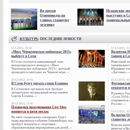
Во время
Испанские зв
Олимпиады на
выступят в С
улицах станцуют
танцевальны
лезгинку
КУЛЬТУРА
: ПОСЛЕДНИЕ НОВОСТИ
15-5-2015, 10:34
17-12-2013, 15
«Мисс Черноморское побережье 2015»
Валентин 
выберут в Сочи
танцев в С
В Сочи состоится завершающий этап
Известный мо
международного конкурса «Мисс
танцевальног
Черноморское побережье 2015», который
Юдашкин откр
проводится ежегодно на Черном море..»
«Дагомыс»..
20-12-2013, 14:41
13-12-2013, 10
В Сочи будут читать стихи Есенина
Фотовыстав
откроется в
В Сочинском органном зале пройдет
литературно-музыкальный вечер памяти
В рамках Го
Сергея Есенина..»
«Сочи 2014» 
открывается 
20-12-2013, 11:41
России»..»
Площадки празднования Live Sites
появятся в пяти местах
11-12-2013, 10
Во время О
На пяти специальных площадках будут
станцуют л
транслироваться события Олимпийских игр,
пройдут концерты и спортивно-
Казачьи напе
образовательные мероприятия для детей..»
включат в К