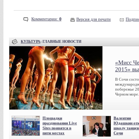
Комментарии:
0
Версия для печати
Подпис
КУЛЬТУРА
: ГЛАВНЫЕ НОВОСТИ
«Мисс Че
2015» вы
В Сочи сост
международн
побережье 20
Черном море.
Площадки
Валентин
празднования Live
Юдашкин отк
Sites появятся в
школу танцев
пяти местах
Сочи