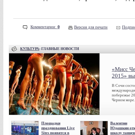
Комментарии:
0
Версия для печати
Подпис
КУЛЬТУРА
: ГЛАВНЫЕ НОВОСТИ
«Мисс Че
2015» вы
В Сочи сост
международн
побережье 20
Черном море.
Площадки
Валентин
празднования Live
Юдашкин отк
Sites появятся в
школу танцев