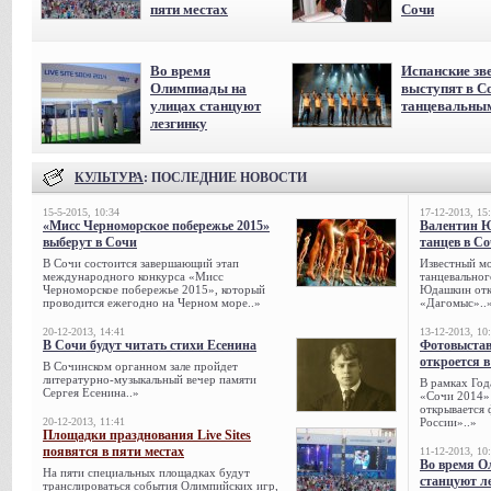
пяти местах
Сочи
Во время
Испанские зв
Олимпиады на
выступят в С
улицах станцуют
танцевальны
лезгинку
КУЛЬТУРА
: ПОСЛЕДНИЕ НОВОСТИ
15-5-2015, 10:34
17-12-2013, 15
«Мисс Черноморское побережье 2015»
Валентин 
выберут в Сочи
танцев в С
В Сочи состоится завершающий этап
Известный мо
международного конкурса «Мисс
танцевальног
Черноморское побережье 2015», который
Юдашкин откр
проводится ежегодно на Черном море..»
«Дагомыс»..
20-12-2013, 14:41
13-12-2013, 10
В Сочи будут читать стихи Есенина
Фотовыстав
откроется в
В Сочинском органном зале пройдет
литературно-музыкальный вечер памяти
В рамках Го
Сергея Есенина..»
«Сочи 2014» 
открывается 
20-12-2013, 11:41
России»..»
Площадки празднования Live Sites
появятся в пяти местах
11-12-2013, 10
Во время О
На пяти специальных площадках будут
станцуют л
транслироваться события Олимпийских игр,