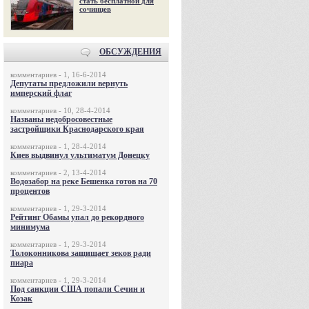
стать бесплатной для
сочинцев
ОБСУЖДЕНИЯ
комментариев - 1, 16-6-2014
Депутаты предложили вернуть
имперский флаг
комментариев - 10, 28-4-2014
Названы недобросовестные
застройщики Краснодарского края
комментариев - 1, 28-4-2014
Киев выдвинул ультиматум Донецку
комментариев - 2, 13-4-2014
Водозабор на реке Бешенка готов на 70
процентов
комментариев - 1, 29-3-2014
Рейтинг Обамы упал до рекордного
минимума
комментариев - 1, 29-3-2014
Толоконникова защищает зеков ради
пиара
комментариев - 1, 29-3-2014
Под санкции США попали Сечин и
Козак