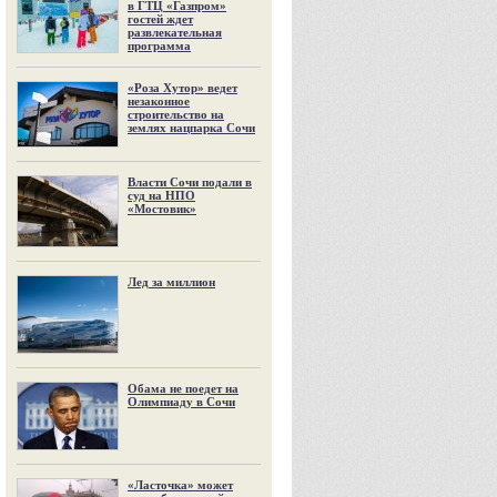
в ГТЦ «Газпром»
гостей ждет
развлекательная
программа
«Роза Хутор» ведет
незаконное
строительство на
землях нацпарка Сочи
Власти Сочи подали в
суд на НПО
«Мостовик»
Лед за миллион
Обама не поедет на
Олимпиаду в Сочи
«Ласточка» может