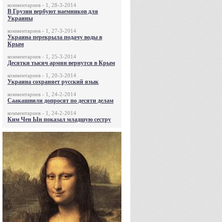
комментариев - 1, 28-3-2014
В Грузии вербуют наемников для
Украины
комментариев - 1, 27-3-2014
Украина перекрыла подачу воды в
Крым
комментариев - 1, 25-3-2014
Десятки тысяч армян вернутся в Крым
комментариев - 1, 20-3-2014
Украина сохраняет русский язык
комментариев - 1, 24-2-2014
Саакашвили допросят по десяти делам
комментариев - 1, 24-2-2014
Ким Чен Ын показал младшую сестру