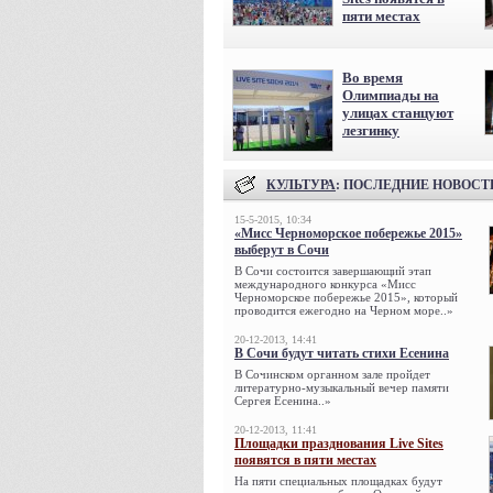
пяти местах
Во время
Олимпиады на
улицах станцуют
лезгинку
КУЛЬТУРА
: ПОСЛЕДНИЕ НОВОСТ
15-5-2015, 10:34
«Мисс Черноморское побережье 2015»
выберут в Сочи
В Сочи состоится завершающий этап
международного конкурса «Мисс
Черноморское побережье 2015», который
проводится ежегодно на Черном море..»
20-12-2013, 14:41
В Сочи будут читать стихи Есенина
В Сочинском органном зале пройдет
литературно-музыкальный вечер памяти
Сергея Есенина..»
20-12-2013, 11:41
Площадки празднования Live Sites
появятся в пяти местах
На пяти специальных площадках будут