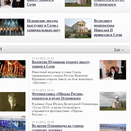
Сочи
Островского
Испанские звезды
Велосипед
выступят в Сочи с
императора
танцевальным шоу
Николая II
привезли в Сочи
И
Ещё
→
17-12-2013, 15:22
Валентин Юдашкин откроет школу
танцев в Сочи
Известный модельер и глава Союза
танцевального спорта России Валентин
Юдашкин откроет школу на базе комплекса
«Дагомыс»..»
13-12-2013, 10:19
Фотовыставка «Образы России»
откроется в музее Островского
В рамках Года Музеев Культурной Олимпиады
«Сочи 2014» в музее Островского
открывается фотовыставка «Образы
России»..»
11-12-2013, 10:38
Во время Олимпиады на улицах
станцуют лезгинку