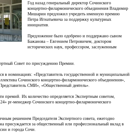
Год назад генеральный директор Сочинского
концертно-филармонического объединения Владимир
Мишарин предложил учредить именную премию
Петра Игнатьевича за поддержку культурных
инициатив.
Предложение было одобрено и поддержано сыном
Бажанова – Евгением Петровичем, доктором
исторических наук, профессором, заслуженным
спертный Совет по присуждению Премии.
ся в номинациях: «Представитель государственной и муниципальной
коллектива Сочинского концертно-филармонического объединения»,
«Представитель СМИ», «Общественный деятель».
ти премий. Их количество определяется Экспертным советом,
 24» pr-менеджер Сочинского концертно-филармонического
чным решением Председателя Экспертного совета, ежегодно
Она присуждается за общественный или профессиональный вклад в
сии и города Сочи.