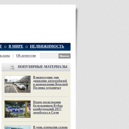
Т
В МИРЕ
НЕДВИЖИМОСТЬ
еклама
|
Об агентстве
ПОПУЛЯРНЫЕ МАТЕРИАЛЫ
В новогодние дни
движение автомобилей
в направлении Красной
Поляны ограничат
Центр регистрации
болельщиков Кубка
конфедераций 2017
заработал в Сочи
В день открытия сезона