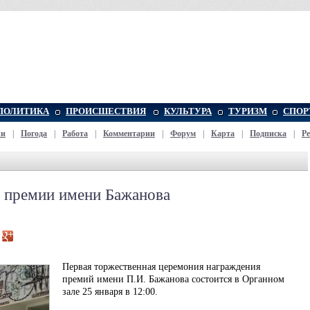
ПОЛИТИКА
ПРОИСШЕСТВИЯ
КУЛЬТУРА
ТУРИЗМ
СПОР
жи
|
Погода
|
Работа
|
Комментарии
|
Форум
|
Карта
|
Подписка
|
Р
т премии имени Бажанова
Первая торжественная церемония награждения
премий имени П.И. Бажанова состоится в Органном
зале 25 января в 12:00.