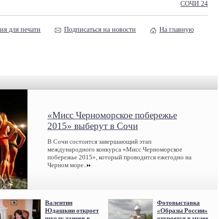
СОЧИ 24
ия для печати
Подписаться на новости
На главную
«Мисс Черноморское побережье
2015» выберут в Сочи
В Сочи состоится завершающий этап
международного конкурса «Мисс Черноморское
побережье 2015», который проводится ежегодно на
Черном море..
Валентин
Фотовыставка
Юдашкин откроет
«Образы России»
школу танцев в
откроется в музее