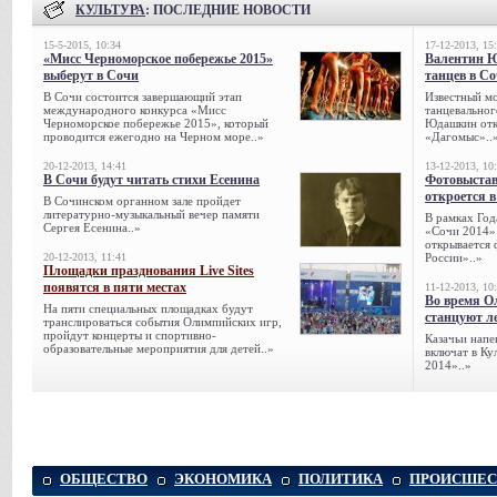
КУЛЬТУРА
: ПОСЛЕДНИЕ НОВОСТИ
15-5-2015, 10:34
17-12-2013, 15
«Мисс Черноморское побережье 2015»
Валентин 
выберут в Сочи
танцев в С
В Сочи состоится завершающий этап
Известный мо
международного конкурса «Мисс
танцевальног
Черноморское побережье 2015», который
Юдашкин откр
проводится ежегодно на Черном море..»
«Дагомыс»..
20-12-2013, 14:41
13-12-2013, 10
В Сочи будут читать стихи Есенина
Фотовыстав
откроется в
В Сочинском органном зале пройдет
литературно-музыкальный вечер памяти
В рамках Го
Сергея Есенина..»
«Сочи 2014» 
открывается 
20-12-2013, 11:41
России»..»
Площадки празднования Live Sites
появятся в пяти местах
11-12-2013, 10
Во время О
На пяти специальных площадках будут
станцуют л
транслироваться события Олимпийских игр,
пройдут концерты и спортивно-
Казачьи напе
образовательные мероприятия для детей..»
включат в К
2014»..»
ОБЩЕСТВО
ЭКОНОМИКА
ПОЛИТИКА
ПРОИСШЕС