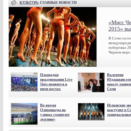
КУЛЬТУРА
: ГЛАВНЫЕ НОВОСТИ
«Мисс Че
2015» вы
В Сочи сост
международн
побережье 20
Черном море.
Площадки
Валентин
празднования Live
Юдашкин отк
Sites появятся в
школу танцев
пяти местах
Сочи
Во время
Испанские зв
Олимпиады на
выступят в С
улицах станцуют
танцевальны
лезгинку